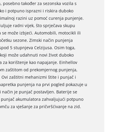
a, posebno također za sezonska vozila s
o i potpuno isprazni i riskira duboko
timalnoj razini uz pomoć curenja punjenje.
uljuje radni vijek, što sprječava skupu
e može izbjeći. Automobili, motocikli ili
očetku sezone. Zimski način punjenja
spod 5 stupnjeva Celzijusa. Osim toga,
 koji može udahnuti novi život duboko
 za korištenje kao napajanje. Einhellov
om zaštitom od prekomjernog punjenja,
 Ovi zaštitni mehanizmi štite i punjač i
napretka punjenja na prvi pogled pokazuje u
i način je punjač postavljen. Baterije se
l punjač akumulatora zahvaljujući potpuno
omču za vješanje za pričvršćivanje na zid.