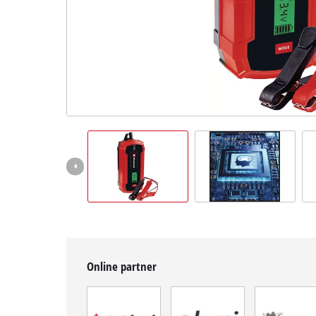
BiH
BS
BiH
English
Online partner