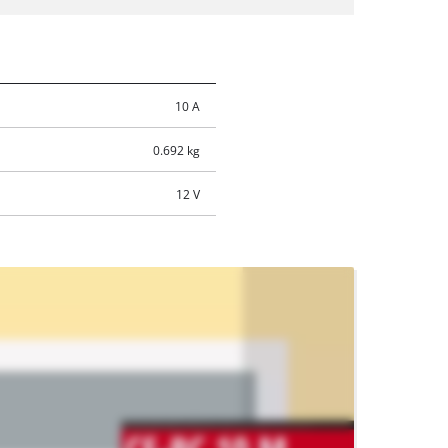
10 A
0.692 kg
12 V