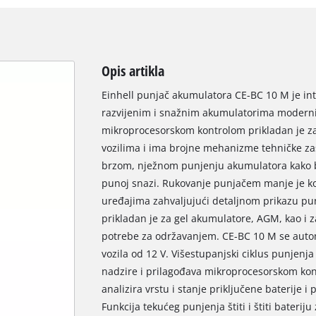
Opis artikla
Einhell punjač akumulatora CE-BC 10 M je int
razvijenim i snažnim akumulatorima moderni
mikroprocesorskom kontrolom prikladan je za
vozilima i ima brojne mehanizme tehničke zašt
brzom, nježnom punjenju akumulatora kako bi
punoj snazi. Rukovanje punjačem manje je k
uređajima zahvaljujući detaljnom prikazu pun
prikladan je za gel akumulatore, AGM, kao i 
potrebe za održavanjem. CE-BC 10 M se aut
vozila od 12 V. Višestupanjski ciklus punjenj
nadzire i prilagođava mikroprocesorskom kon
analizira vrstu i stanje priključene baterije 
Funkcija tekućeg punjenja štiti i štiti baterij