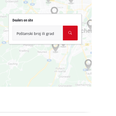
Dealers on site
Poštanski broj ili grad