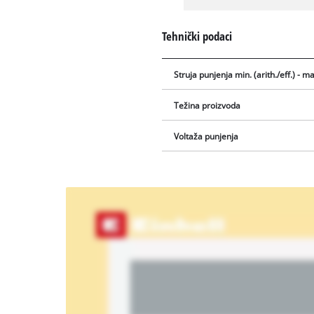
Tehnički podaci
Struja punjenja min. (arith./eff.) - max
Težina proizvoda
Voltaža punjenja
We
need
your
consent
to load
the