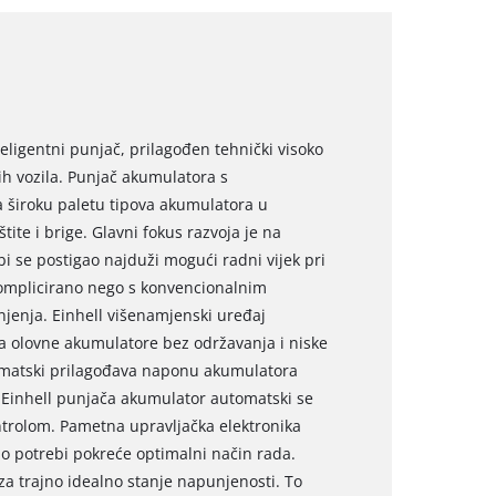
eligentni punjač, prilagođen tehnički visoko
h vozila. Punjač akumulatora s
 široku paletu tipova akumulatora u
ite i brige. Glavni fokus razvoja je na
 se postigao najduži mogući radni vijek pri
omplicirano nego s konvencionalnim
jenja. Einhell višenamjenski uređaj
za olovne akumulatore bez održavanja i niske
omatski prilagođava naponu akumulatora
a Einhell punjača akumulator automatski se
trolom. Pametna upravljačka elektronika
i po potrebi pokreće optimalni način rada.
u za trajno idealno stanje napunjenosti. To