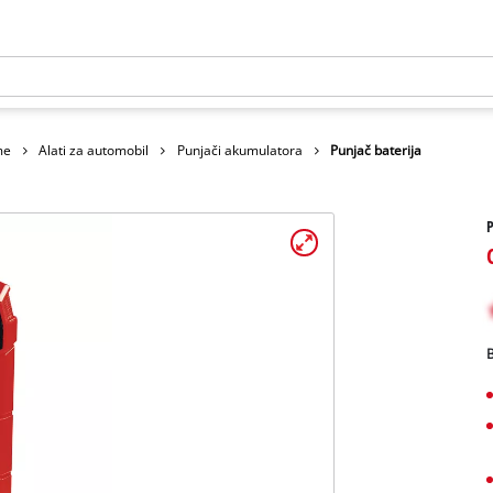
me
Alati za automobil
Punjači akumulatora
Punjač baterija
P
B