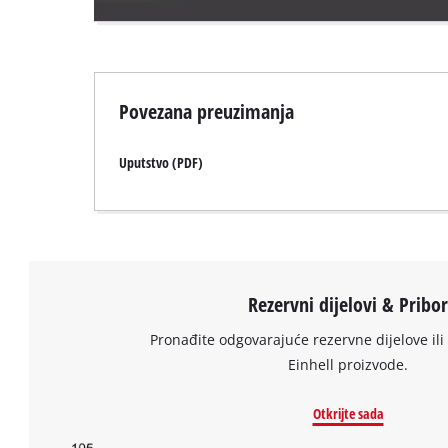
owner
needs
to
setup
the
Povezana preuzimanja
site
with
Uputstvo (PDF)
their
CMP
to
add
this
content
to
Rezervni dijelovi & Pribo
the
list
Pronađite odgovarajuće rezervne dijelove ili 
of
Einhell proizvode.
technologies
used.
Otkrijte sada
Powered