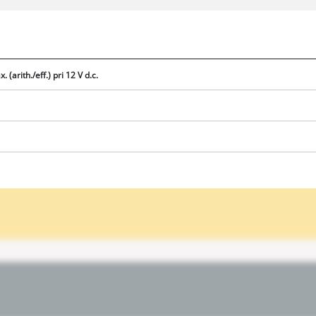
visitor. The website owner needs to setup
the site with their CMP to add this content
to the list of technologies used.
Powered by
Usercentrics Consent
Management Platform
. (arith./eff.) pri 12 V d.c.