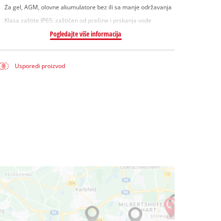
Za gel, AGM, olovne akumulatore bez ili sa manje održavanja
Klasa zaštite IP65: zaštićen od prašine i prskanja vode
Pogledajte više informacija
Usporedi proizvod