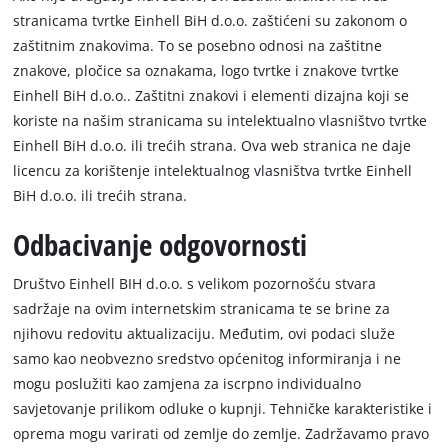
stranicama tvrtke Einhell BiH d.o.o. zaštićeni su zakonom o
zaštitnim znakovima. To se posebno odnosi na zaštitne
znakove, pločice sa oznakama, logo tvrtke i znakove tvrtke
Einhell BiH d.o.o.. Zaštitni znakovi i elementi dizajna koji se
koriste na našim stranicama su intelektualno vlasništvo tvrtke
Einhell BiH d.o.o. ili trećih strana. Ova web stranica ne daje
licencu za korištenje intelektualnog vlasništva tvrtke Einhell
BiH d.o.o. ili trećih strana.
Odbacivanje odgovornosti
Društvo Einhell BIH d.o.o. s velikom pozornošću stvara
sadržaje na ovim internetskim stranicama te se brine za
njihovu redovitu aktualizaciju. Međutim, ovi podaci služe
samo kao neobvezno sredstvo općenitog informiranja i ne
mogu poslužiti kao zamjena za iscrpno individualno
savjetovanje prilikom odluke o kupnji. Tehničke karakteristike i
oprema mogu varirati od zemlje do zemlje. Zadržavamo pravo