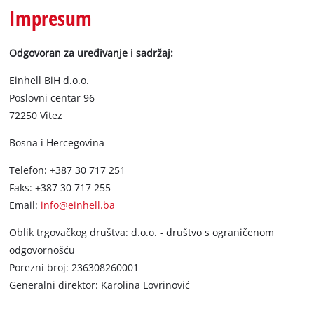
BiH
Impresum
BS
BiH
English
Odgovoran za uređivanje i sadržaj:
Einhell BiH d.o.o.
Poslovni centar 96
72250 Vitez
Bosna i Hercegovina
Telefon: +387 30 717 251
Faks: +387 30 717 255
Email:
info@einhell.ba
Oblik trgovačkog društva: d.o.o. - društvo s ograničenom
odgovornošću
Porezni broj: 236308260001
Generalni direktor: Karolina Lovrinović