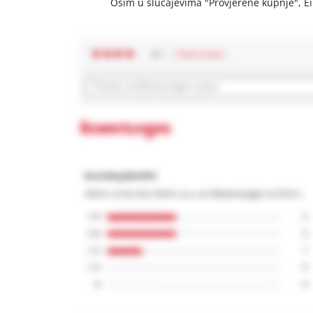
Osim u slučajevima "Provjerene kupnje", Einh