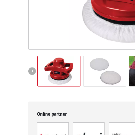
BiH
BS
BiH
English
Online partner