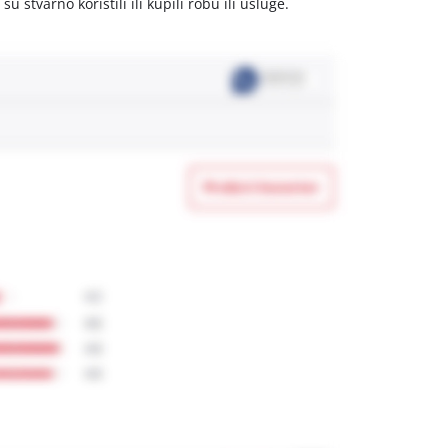
stvarno koristili ili kupili robu ili usluge.