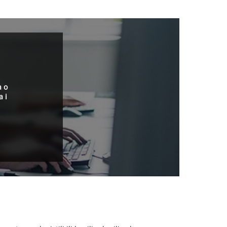
a o
a i