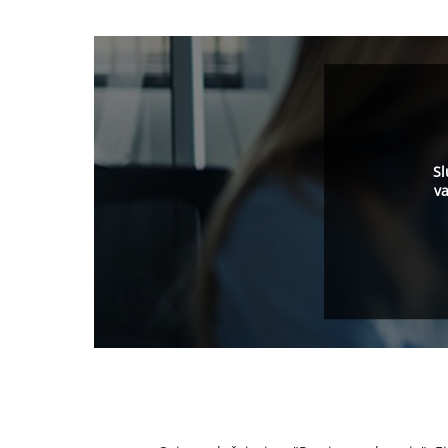
Sl
va