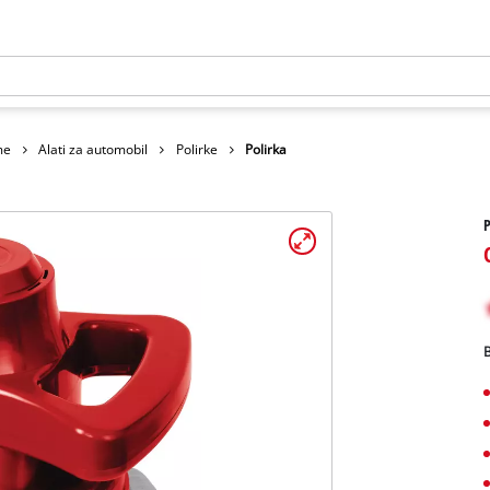
me
Alati za automobil
Polirke
Polirka
P
B