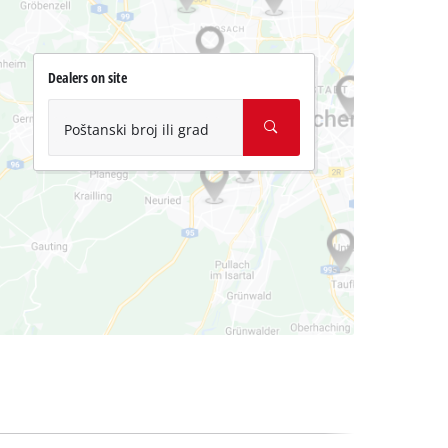
Dealers on site
Poštanski broj ili grad