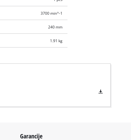
3700 min^-1
240 mm
1.91 kg
Garancije