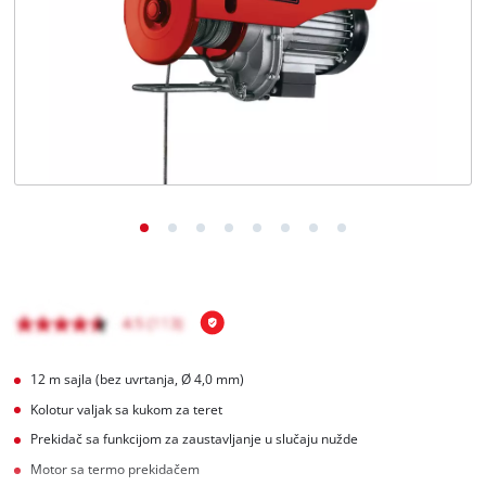
BiH
BS
BiH
English
12 m sajla (bez uvrtanja, Ø 4,0 mm)
Kolotur valjak sa kukom za teret
Prekidač sa funkcijom za zaustavljanje u slučaju nužde
Motor sa termo prekidačem