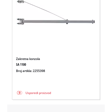
We need your consent to load the
Google Maps service!
This content is not permitted to load due
to trackers that are not disclosed to the
visitor. The website owner needs to setup
the site with their CMP to add this content
Zakretna konzola
to the list of technologies used.
SA 1100
Broj artikla: 2255398
Powered by
Usercentrics Consent
Management Platform
Usporedi proizvod