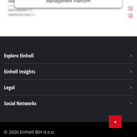
Management Platform
Explore Einhell
Održivost
Einhell Insights
Aku sistem
O nama
Legal
Usluge
Karijera
Brushless
Impresum
Social Networks
Einhell globalno
Zaštita podataka
Tik Tok
Kontakt
Facebook
Compliance
© 2026 Einhell BiH d.o.o.
YouТube