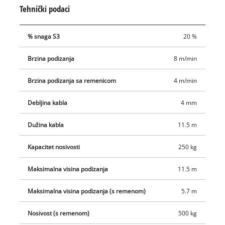
opsežna. Kontrolni prekidač ima funkciju zaustavljanja u
Tehnički podaci
nuždi. Motor je opremljen termičkom sklopkom i stoga je
zaštićen od pregrijavanja. Sigurnosna šipka na kuki za teret
% snaga S3
20 %
pomaže spriječiti da teret nenamjerno padne. Osim toga,
automatska kočnica osigurava teret u bilo kojem položaju.
Brzina podizanja
8 m/min
Automatski krajnji prekidač osigurava da se dizalica sigurno
isključi u krajnjem položaju. Dvije dvostruke stezaljke
Brzina podizanja sa remenicom
4 m/min
predviđene su za pričvršćivanje. Brzina dizanja s koloturom je
četiri metra u minuti, a bez koloture osam metara u minuti.
Debljina kabla
4 mm
Dužina kabla
11.5 m
Kapacitet nosivosti
250 kg
Maksimalna visina podizanja
11.5 m
Maksimalna visina podizanja (s remenom)
5.7 m
Nosivost (s remenom)
500 kg