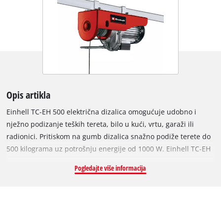
Opis artikla
Einhell TC-EH 500 električna dizalica omogućuje udobno i
nježno podizanje teških tereta, bilo u kući, vrtu, garaži ili
radionici. Pritiskom na gumb dizalica snažno podiže terete do
500 kilograma uz potrošnju energije od 1000 W. Einhell TC-EH
500 dizalica opremljena je žičanom sajlom bez uvrtanja
Pogledajte više informacija
dužine 12 metara (Ø 4,0 mm). Bez kolotura, maksimalno
opterećenje je prepolovljeno na 250 kilograma, visina dizanja
je 11,5 metara. S koloturom se može dovesti 500 kilograma na
visinu do 5,7 metara. Sigurnosna oprema električne dizalice je