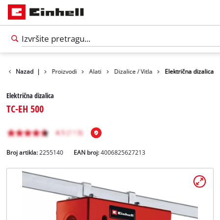
Nazad
|
Proizvodi
Alati
Dizalice / Vitla
Električna dizalica
Električna dizalica
TC-EH 500
Broj artikla:
2255140
EAN broj:
4006825627213