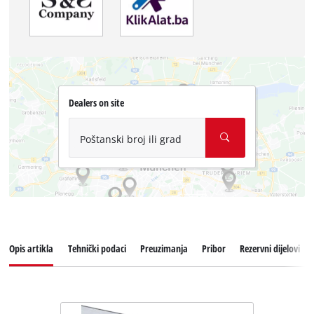
Dealers on site
Poštanski broj ili grad
Opis artikla
Tehnički podaci
Preuzimanja
Pribor
Rezervni dijelovi