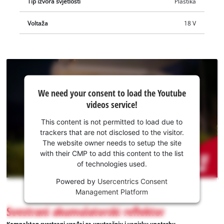
Tip izvora svjetlosti
Plastika
Voltaža
18 V
We
We need your consent to load the Youtube
need
videos service!
your
consent
This content is not permitted to load due to
to load
trackers that are not disclosed to the visitor.
the
The website owner needs to setup the site
Youtube
with their CMP to add this content to the list
of technologies used.
service!
Powered by
Usercentrics Consent
This
Management Platform
content
is
Svestrani akumulatorski reflektor
not