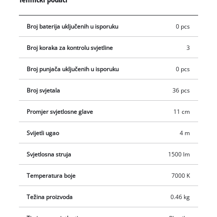
protuklizna pričvrsna kopča omogućuje različite mogućnosti
pričvršćivanja na stolove, police ili čak stubove šatora.
Broj baterija uključenih u isporuku
0 pcs
Kompaktni akumulatorski reflektor može se jednostavno
transportovati korištenjem integrisane ručke za nošenje, a
Broj koraka za kontrolu svjetline
3
time se može koristiti i kao svjetiljka, na primjer.
Akumulatorski reflektor Einhell GC-OL 18/1500 Li-Solo
Broj punjača uključenih u isporuku
0 pcs
isporučuje se bez baterije i bez punjača. Oni su dostupni
zasebno.
Broj svjetala
36 pcs
Promjer svjetlosne glave
11 cm
Svijetli ugao
4 m
Svjetlosna struja
1500 lm
Temperatura boje
7000 K
Težina proizvoda
0.46 kg