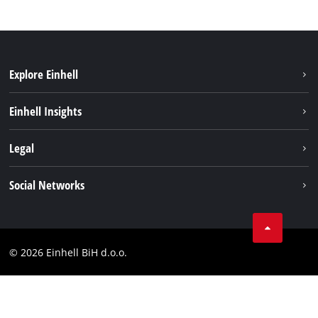
Explore Einhell
Održivost
Einhell Insights
Aku sistem
O nama
Legal
Usluge
Karijera
Brushless
Impresum
Social Networks
Einhell globalno
Zaštita podataka
Tik Tok
Kontakt
Facebook
Compliance
© 2026 Einhell BiH d.o.o.
YouТube
LinkedIn
Instagram