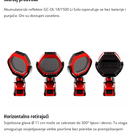
Akumulatorski reflektor GC-OL 18/1500 Li-Solo isporučuje se bez baterije i
punjača. Oni su dostupni zasebno.
We need your consent to load the
Google Maps service!
This content is not permitted to load due
to trackers that are not disclosed to the
visitor. The website owner needs to setup
the site with their CMP to add this content
to the list of technologies used.
Powered by
Usercentrics Consent
Management Platform
Horizontalno rotirajući
Svjetlosna glava Ø 11 cm može se zakretati do 300° lijevo i desno. To stoga
omogućuje osvjetljavanje velike površine bez potrebe za premještanjem