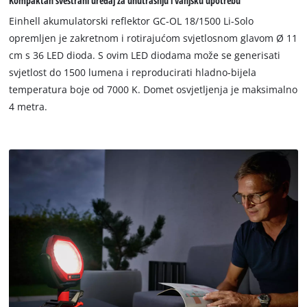
Kompaktan svestrani uređaj za unutrašnju i vanjsku upotrebu
permitted
to
Einhell akumulatorski reflektor GC-OL 18/1500 Li-Solo
load
opremljen je zakretnom i rotirajućom svjetlosnom glavom Ø 11
due
cm s 36 LED dioda. S ovim LED diodama može se generisati
to
svjetlost do 1500 lumena i reproducirati hladno-bijela
trackers
that
temperatura boje od 7000 K. Domet osvjetljenja je maksimalno
are
4 metra.
not
disclosed
to
the
visitor.
The
website
owner
needs
to
setup
the
site
with