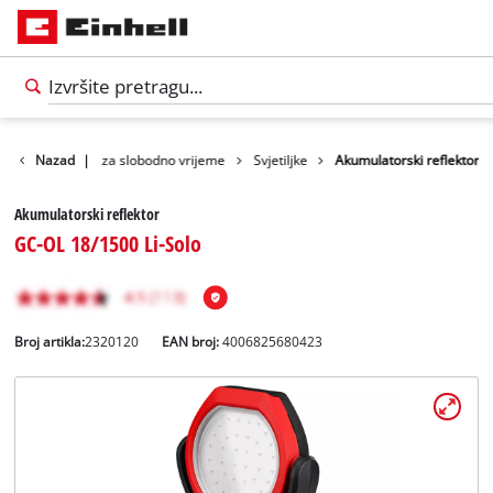
vodi
Nazad
Oprema za slobodno vrijeme
|
Svjetiljke
Akumulatorski reflektor
Akumulatorski reflektor
GC-OL 18/1500 Li-Solo
Broj artikla:
2320120
EAN broj:
4006825680423