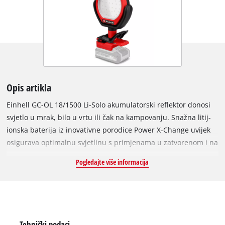
Opis artikla
Einhell GC-OL 18/1500 Li-Solo akumulatorski reflektor donosi
svjetlo u mrak, bilo u vrtu ili čak na kampovanju. Snažna litij-
ionska baterija iz inovativne porodice Power X-Change uvijek
osigurava optimalnu svjetlinu s primjenama u zatvorenom i na
otvorenom. Njegovih 36 LED dioda generiše hladno-bijelo
Pogledajte više informacija
svjetlo od 7000 K i svjetlinu do 1500 lumena, koja se može
podesiti u 3 razine pritiskom na tipku. Domet osvjetljenja je
maksimalno 4 m. Za maksimalnu fleksibilnost, svjetlosna glava
Ø 11 cm može se rotirati vodoravno ulijevo i udesno do 290° i
zakrenuti okomito naprijed i nazad do 300°. Gumirana i
Tehnički podaci