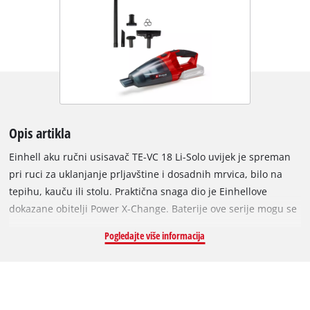
Opis artikla
Einhell aku ručni usisavač TE-VC 18 Li-Solo uvijek je spreman
pri ruci za uklanjanje prljavštine i dosadnih mrvica, bilo na
tepihu, kauču ili stolu. Praktična snaga dio je Einhellove
dokazane obitelji Power X-Change. Baterije ove serije mogu se
koristiti u svim uređajima iz obitelji sustava. Kratki dometi,
Pogledajte više informacija
bezbrojne baterije i punjača i loše performanse stvar su
prošlosti. Aku ručni usisavač u trenu čisti svaku površinu
zahvaljujući tri mlaznice, koje su uključene u opseg isporuke.
Podna mlaznica posebno je prikladna za tvrde podove i glatke