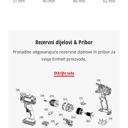
to trackers that are not disclosed to the
visitor. The website owner needs to setup
the site with their CMP to add this content
to the list of technologies used.
Powered by
Usercentrics Consent
Management Platform
Rezervni dijelovi & Pribor
Pronađite odgovarajuće rezervne dijelove ili pribor za
svoje Einhell proizvode.
Otkrijte sada