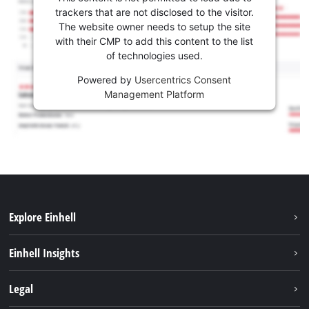
trackers that are not disclosed to the visitor.
The website owner needs to setup the site
with their CMP to add this content to the list
of technologies used.
Powered by
Usercentrics Consent
Management Platform
Explore Einhell
Održivost
Einhell Insights
Aku sistem
O nama
Legal
Usluge
Karijera