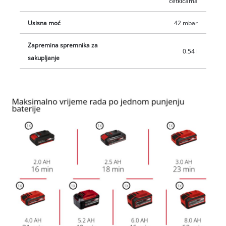
četkicama
Usisna moć
42 mbar
Zapremina spremnika za
0.54 l
sakupljanje
We need your consent to load the
Google Maps service!
This content is not permitted to load due