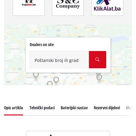
Dealers on site
Poštanski broj ili grad
Opis artikla
Tehnički podaci
Baterijski sustav
Rezervni dijelovi
Služba