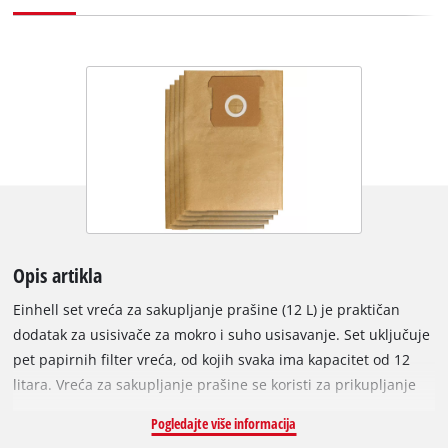
Opis artikla
Einhell set vreća za sakupljanje prašine (12 L) je praktičan
dodatak za usisivače za mokro i suho usisavanje. Set uključuje
pet papirnih filter vreća, od kojih svaka ima kapacitet od 12
litara. Vreća za sakupljanje prašine se koristi za prikupljanje
sitne i suhe prljavštine, što održava pleteni filter usisivača
Pogledajte više informacija
čistim duže, pa se time i usisna snaga održava duže. Vreće za