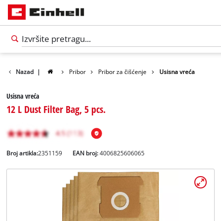
Nazad
|
Pribor
Pribor za čišćenje
Usisna vreća
Usisna vreća
12 L Dust Filter Bag, 5 pcs.
Broj artikla:
2351159
EAN broj:
4006825606065