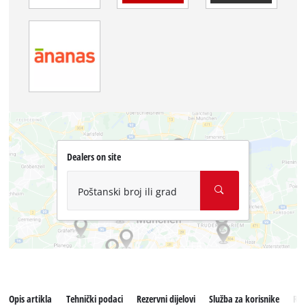
Dealers on site
Poštanski broj ili grad
Opis artikla
Tehnički podaci
Rezervni dijelovi
Služba za korisnike
Rec