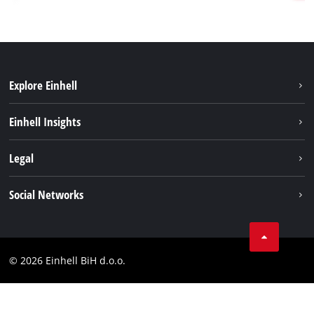
Explore Einhell
Održivost
Einhell Insights
Aku sistem
O nama
Legal
Usluge
Karijera
Brushless
Impresum
Social Networks
Einhell globalno
Zaštita podataka
Tik Tok
Kontakt
Facebook
Compliance
© 2026 Einhell BiH d.o.o.
YouТube
LinkedIn
Instagram