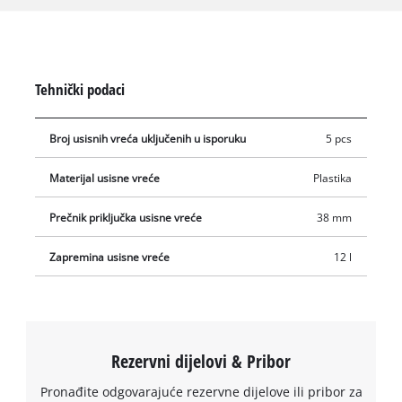
usisavanje nisu pogodna za usisavanje tečnosti. Vreće za
sakupljanje prašine mogu se koristiti sa svim Einhell
usisivačima za mokro i suho usisavanje sa rezervoarom od 12
litara. Vreća se jednostavno postavi u kontejner za
Tehnički podaci
sakupljanje, a usisna mlaznica se povezuje sa otvorom vreće
(Ø 38 mm).
Broj usisnih vreća uključenih u isporuku
5 pcs
Materijal usisne vreće
Plastika
Prečnik priključka usisne vreće
38 mm
Zapremina usisne vreće
12 l
Rezervni dijelovi & Pribor
Pronađite odgovarajuće rezervne dijelove ili pribor za