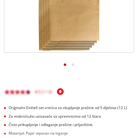
BiH
BS
BiH
English
Originalni Einhell set vrećica za skupljanje prašine od 5 dijelova (12 L)
Za mokro/suho usisavače sa spremnicima od 12 litara
Čisto prikupljanje i odlaganje prašine i prljavštine.
Materijal: Papir otporan na trganje