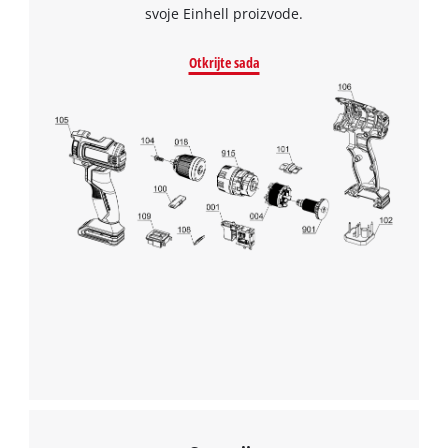
svoje Einhell proizvode.
Otkrijte sada
We need your consent to load the
Google Maps service!
This content is not permitted to load due
to trackers that are not disclosed to the
visitor. The website owner needs to setup
the site with their CMP to add this content
to the list of technologies used.
Powered by
Usercentrics Consent
Management Platform