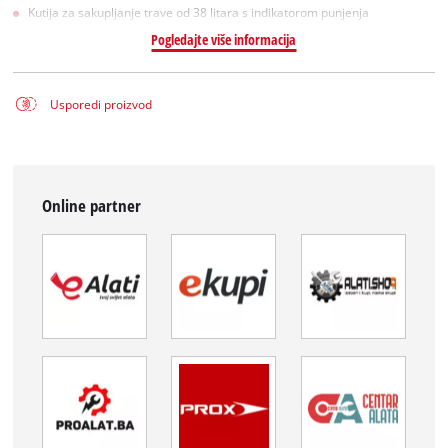
Kutija za sakupljanje trave od 38 litara s indikatorom punjenja
Pogledajte više informacija
Usporedi proizvod
Online partner