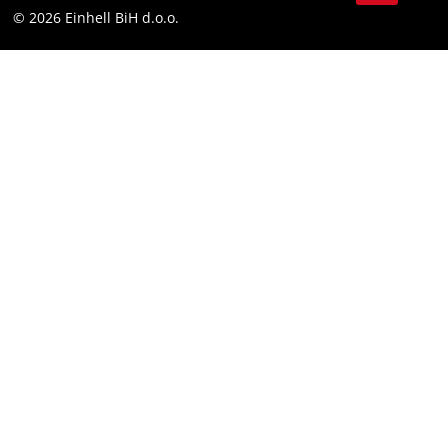
Compliance
© 2026 Einhell BiH d.o.o.
YouТube
LinkedIn
Instagram