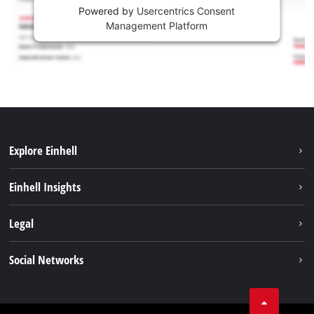
Powered by
Usercentrics Consent
Management Platform
Explore Einhell
Održivost
Einhell Insights
Aku sistem
O nama
Legal
Usluge
Karijera
Brushless
Impresum
Social Networks
Einhell globalno
Zaštita podataka
Tik Tok
Kontakt
Facebook