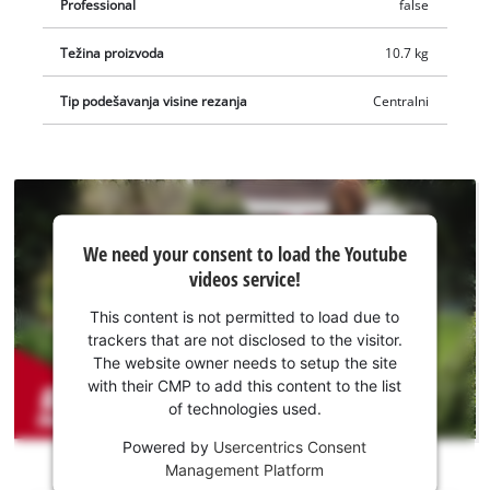
Professional
false
kućišta.
Težina proizvoda
10.7 kg
Tip podešavanja visine rezanja
Centralni
We
We need your consent to load the Youtube
need
videos service!
your
consent
This content is not permitted to load due to
to load
trackers that are not disclosed to the visitor.
the
The website owner needs to setup the site
Youtube
with their CMP to add this content to the list
of technologies used.
service!
Powered by
Usercentrics Consent
This
Management Platform
content