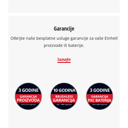
site
with
their
CMP
Garancije
to
add
Otkrijte naše besplatne usluge garancije za vaše Einhell
this
proizvode ili baterije.
content
to
Saznajte
the
list
of
technologies
used.
Powered
by
Usercentrics
Consent
Management
Platform