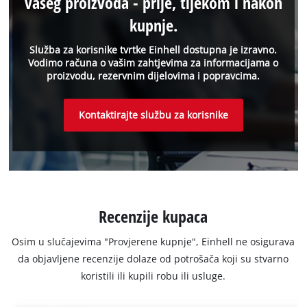
vašeg proizvoda - prije, tijekom i nakon
kupnje.
Služba za korisnike tvrtke Einhell dostupna je izravno.
Vodimo računa o vašim zahtjevima za informacijama o
proizvodu, rezervnim dijelovima i popravcima.
Kontaktirajte službu za korisnike
Recenzije kupaca
Osim u slučajevima "Provjerene kupnje", Einhell ne osigurava
da objavljene recenzije dolaze od potrošača koji su stvarno
koristili ili kupili robu ili usluge.