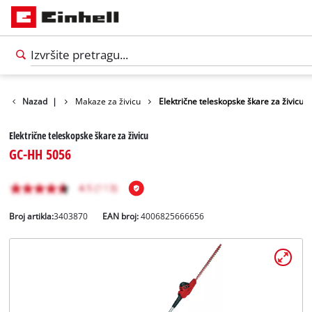
e makaze i pile
Nazad
|
Makaze za živicu
Električne teleskopske škare za živicu
Električne teleskopske škare za živicu
GC-HH 5056
Broj artikla:
3403870
EAN broj:
4006825666656