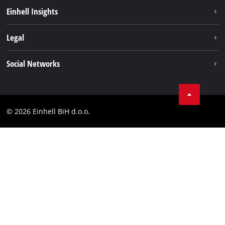
Održivost
Einhell Insights
Aku sistem
O nama
Legal
Usluge
Karijera
Brushless
Impresum
Social Networks
Einhell globalno
Zaštita podataka
Tik Tok
Kontakt
Facebook
Compliance
© 2026 Einhell BiH d.o.o.
YouТube
LinkedIn
Instagram