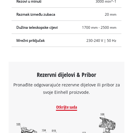
Rezovi u minuti
3000 min^-1
Razmak između zubaca
20 mm
Dužina teleskopske cijevi
1700 mm - 2500 mm
Mrežni priključak
230-240 V | 50 Hz
Rezervni dijelovi & Pribor
Pronađite odgovarajuće rezervne dijelove ili pribor za
svoje Einhell proizvode.
We need your consent to load the
Otkrijte sada
Google Maps service!
This content is not permitted to load due
to trackers that are not disclosed to the
visitor. The website owner needs to setup