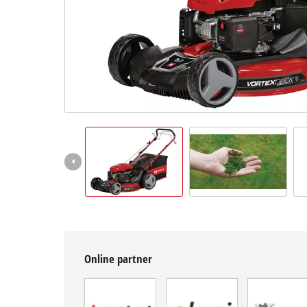
BiH
BS
BiH
English
Online partner