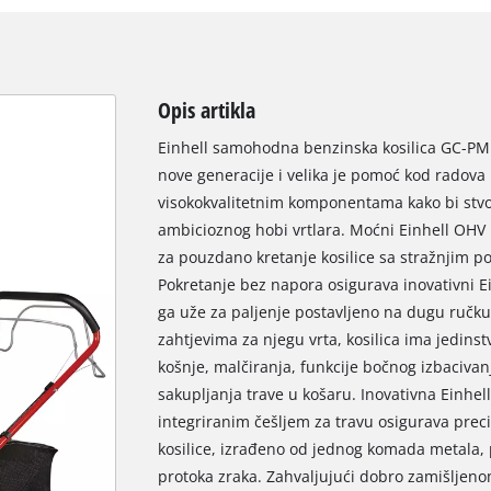
Opis artikla
Einhell samohodna benzinska kosilica GC-PM
nove generacije i velika je pomoć kod radova 
visokokvalitetnim komponentama kako bi stvo
ambicioznog hobi vrtlara. Moćni Einhell OHV
za pouzdano kretanje kosilice sa stražnjim p
Pokretanje bez napora osigurava inovativni E
ga uže za paljenje postavljeno na dugu ručku 
zahtjevima za njegu vrta, kosilica ima jedins
košnje, malčiranja, funkcije bočnog izbacivanj
sakupljanja trave u košaru. Inovativna Einhell
integriranim češljem za travu osigurava preci
kosilice, izrađeno od jednog komada metala, 
protoka zraka. Zahvaljujući dobro zamišljeno