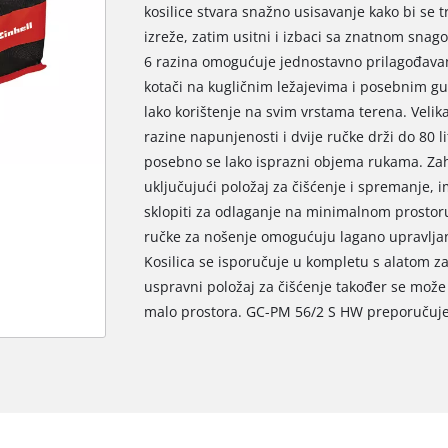
kosilice stvara snažno usisavanje kako bi se t
izreže, zatim usitni i izbaci sa znatnom sna
6 razina omogućuje jednostavno prilagođavanj
kotači na kugličnim ležajevima i posebnim 
lako korištenje na svim vrstama terena. Velik
razine napunjenosti i dvije ručke drži do 80 l
posebno se lako isprazni objema rukama. Zahv
uključujući položaj za čišćenje i spremanje, i
sklopiti za odlaganje na minimalnom prostoru
ručke za nošenje omogućuju lagano upravljanj
Kosilica se isporučuje u kompletu s alatom za
uspravni položaj za čišćenje također se može k
malo prostora. GC-PM 56/2 S HW preporučuje 
We need your consent to load the
Google Maps service!
This content is not permitted to load due
to trackers that are not disclosed to the