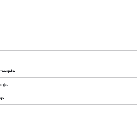
visitor. The website owner needs to setup
the site with their CMP to add this content
to the list of technologies used.
Powered by
Usercentrics Consent
Management Platform
travnjaka
anja.
ja.