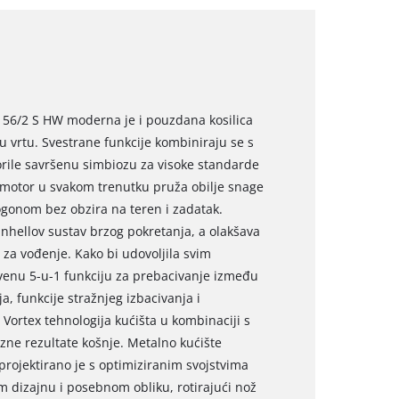
 56/2 S HW moderna je i pouzdana kosilica
u vrtu. Svestrane funkcije kombiniraju se s
rile savršenu simbiozu za visoke standarde
 motor u svakom trenutku pruža obilje snage
ogonom bez obzira na teren i zadatak.
inhellov sustav brzog pokretanja, a olakšava
za vođenje. Kako bi udovoljila svim
tvenu 5-u-1 funkciju za prebacivanje između
a, funkcije stražnjeg izbacivanja i
 Vortex tehnologija kućišta u kombinaciji s
zne rezultate košnje. Metalno kućište
projektirano je s optimiziranim svojstvima
m dizajnu i posebnom obliku, rotirajući nož