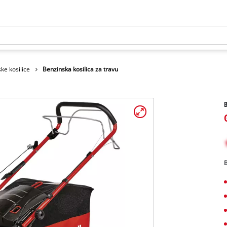
ke kosilice
Benzinska kosilica za travu
B
B