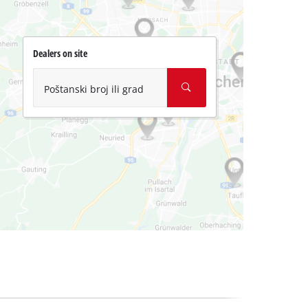
Dealers on site
Poštanski broj ili grad