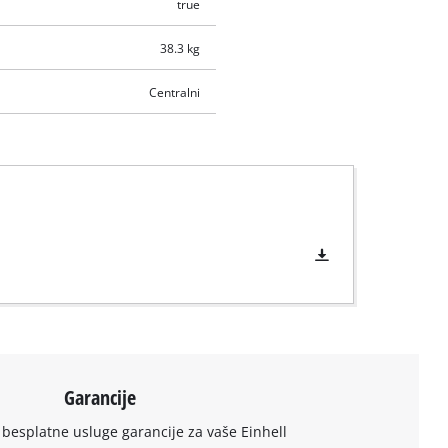
true
38.3 kg
Centralni
Garancije
 besplatne usluge garancije za vaše Einhell