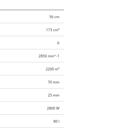
56 cm
173 cm³
6
2850 min^-1
2200 m²
70 mm
25 mm
2800 W
80 l