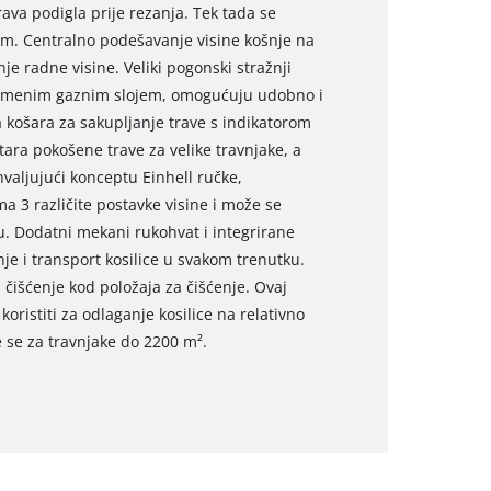
rava podigla prije rezanja. Tek tada se
gom. Centralno podešavanje visine košnje na
e radne visine. Veliki pogonski stražnji
gumenim gaznim slojem, omogućuju udobno i
a košara za sakupljanje trave s indikatorom
itara pokošene trave za velike travnjake, a
aljujući konceptu Einhell ručke,
ma 3 različite postavke visine i može se
. Dodatni mekani rukohvat i integrirane
e i transport kosilice u svakom trenutku.
 čišćenje kod položaja za čišćenje. Ovaj
oristiti za odlaganje kosilice na relativno
se za travnjake do 2200 m².