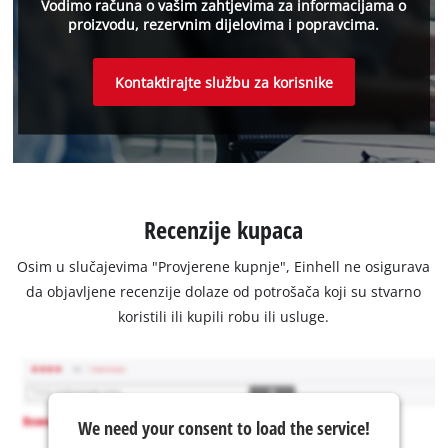
Vodimo računa o vašim zahtjevima za informacijama o
proizvodu, rezervnim dijelovima i popravcima.
Kontaktirajte službu za korisnike
Recenzije kupaca
Osim u slučajevima "Provjerene kupnje", Einhell ne osigurava
da objavljene recenzije dolaze od potrošača koji su stvarno
koristili ili kupili robu ili usluge.
We need your consent to load the service!