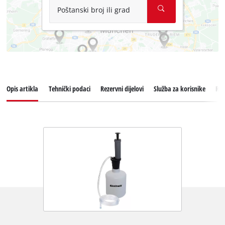
Poštanski broj ili grad
Opis artikla
Tehnički podaci
Rezervni dijelovi
Služba za korisnike
Rec