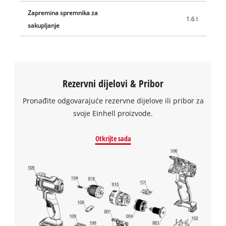
Zapremina spremnika za
1.6 l
sakupljanje
Rezervni dijelovi & Pribor
Pronađite odgovarajuće rezervne dijelove ili pribor za
svoje Einhell proizvode.
Otkrijte sada
We need your consent to load the
Google Maps service!
This content is not permitted to load due
to trackers that are not disclosed to the
visitor. The website owner needs to setup
the site with their CMP to add this content
to the list of technologies used.