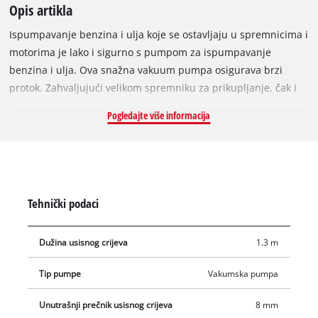
Opis artikla
Ispumpavanje benzina i ulja koje se ostavljaju u spremnicima i
motorima je lako i sigurno s pumpom za ispumpavanje
benzina i ulja. Ova snažna vakuum pumpa osigurava brzi
protok. Zahvaljujući velikom spremniku za prikupljanje, čak i
velike količine benzina i nafte mogu se ispumpati bez ikakvog
Pogledajte više informacija
prekida. Ova pumpa za ispumpavanje benzina i ulja ima dugo
usisno crijevo koje seže do dna čak i dubokih spremnika. Za
čisti rad, tekući ostaci u crijevu ne mogu se izliti zahvaljujući
spojnici za zatvaranje.
Tehnički podaci
Dužina usisnog crijeva
1.3 m
Tip pumpe
Vakumska pumpa
Unutrašnji prečnik usisnog crijeva
8 mm