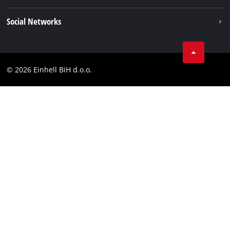
Karijera
Brushless
Impresum
Social Networks
Einhell globalno
Zaštita podataka
Tik Tok
Kontakt
Facebook
Compliance
© 2026 Einhell BiH d.o.o.
YouТube
LinkedIn
Instagram