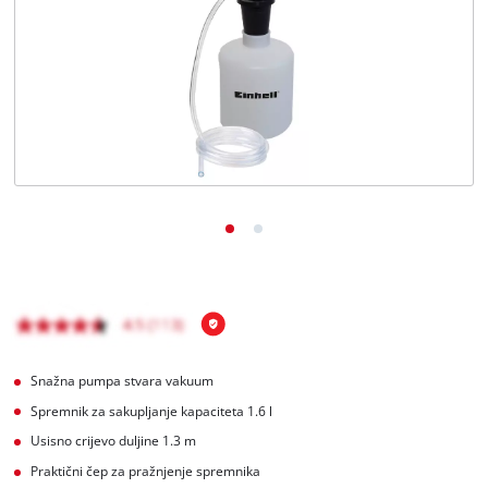
BiH
BS
BiH
English
Snažna pumpa stvara vakuum
Spremnik za sakupljanje kapaciteta 1.6 l
Usisno crijevo duljine 1.3 m
Praktični čep za pražnjenje spremnika