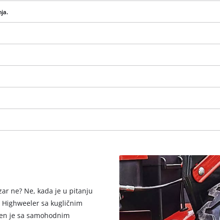
visitor. The website owner needs to setup
ja.
the site with their CMP to add this content
to the list of technologies used.
Powered by
Usercentrics Consent
Management Platform
zar ne? Ne, kada je u pitanju
! Highweeler sa kugličnim
ljen je sa samohodnim