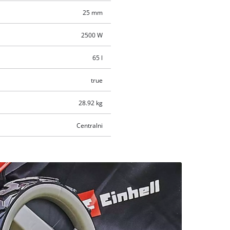
25 mm
2500 W
65 l
true
28.92 kg
Centralni