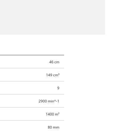
46 cm
149 cm³
9
2900 min^-1
1400 m²
80 mm