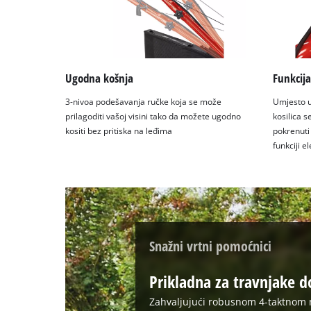
Ugodna košnja
Funkcija
3-nivoa podešavanja ručke koja se može
Umjesto u
prilagoditi vašoj visini tako da možete ugodno
kosilica 
kositi bez pritiska na leđima
pokrenuti
funkciji e
Snažni vrtni pomoćnici
Prikladna za travnjake 
Zahvaljujući robusnom 4-taktnom 