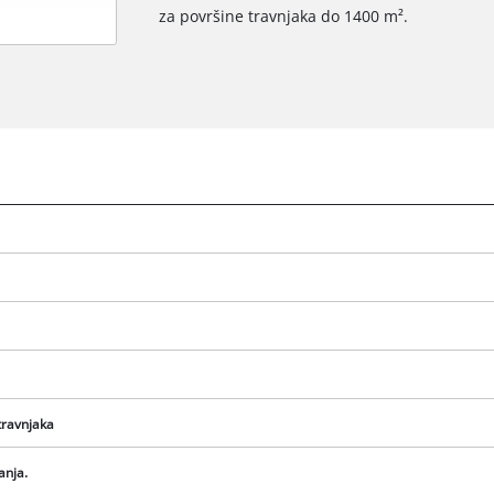
za površine travnjaka do 1400 m².
We need your consent to load the
Google Maps service!
travnjaka
This content is not permitted to load due
anja.
to trackers that are not disclosed to the