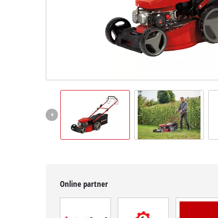
BiH
BS
BiH
English
Online partner