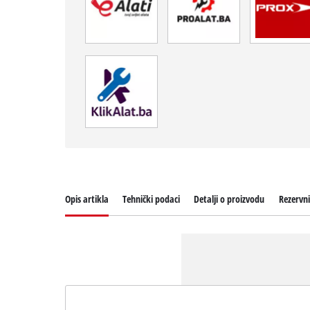
Opis artikla
Tehnički podaci
Detalji o proizvodu
Rezervni