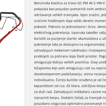
Benzinska kosilica za travu GC-PM 46 S HW-E j
pokazala kao pouzdan pomoćnik svim ambicio
održavanje velikih travnjaka. Njen snažni, jed
zračnim hlađenjem daje veliki okretni moment
pokositi. Pokreće se jednostavno i brzo, okret
električnog pokretanja. Isporuka također ukl
koristiti za punjenje starter akumulatora u ut
pokretanje lako je dostupno na ergonomskoj r
zahvaljujući mekanom rukohvatu i trostepen
preklopiti za pohranu koja štedi prostor. Pogo
omogućuje košnju velikih površina. Ovaj uređ
ležajevima koji vam omogućuju rad na nepri
devetostepenom podešavanju, visina rezanja 
individualno. Čvrsto kućište izrađeno je od 
kapacitetom od cca. 65 litara, izdržljiva kor
za duži rad. Zahvaljujući indikatoru razine n
isprazniti korpu. Dodatni češalj za travnjak 
pouzdano osigurava optimalno poravnanje trav