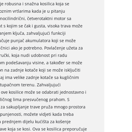
e robusna i snažna kosilica koja se
znim vrtlarima kada je u pitanju
nocilindrični, četverotaktni motor sa
 s kojim se čak i gusta, visoka trava može
anjem ključa, zahvaljujući funkciji
jučuje punjač akumulatora koji se može
ičnici ako je potrebno. Povlačenje užeta za
učki, koja nudi udobnost pri radu
om podešavanju visine, a također se može
n na zadnje kotače koji se može isključiti
aj ima velike zadnje kotače sa kugličnim
stupačnom terenu. Zahvaljujući
ove kosilice može se odabrati jednostavno i
čeličnog lima presvučenog prahom. S
pa za sakupljanje trave pruža mnogo prostora
apunjenosti, možete vidjeti kada treba
na prednjem dijelu kućišta za košenje
e koja se kosi. Ova se kosilica preporučuje