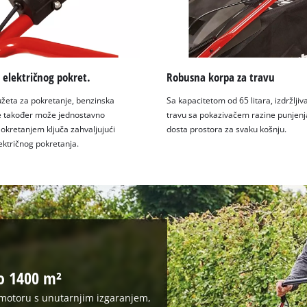
 električnog pokret.
Robusna korpa za travu
žeta za pokretanje, benzinska
Sa kapacitetom od 65 litara, izdržljiv
se također može jednostavno
travu sa pokazivačem razine punjenj
 okretanjem ključa zahvaljujući
dosta prostora za svaku košnju.
lektričnog pokretanja.
do 1400 m²
motoru s unutarnjim izgaranjem,