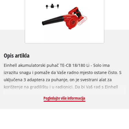
Opis artikla
Einhell akumulatorski puhač TE-CB 18/180 Li - Solo ima
izrazitu snagu i pomaže da Vaše radno mjesto ostane čisto. S
uključena 3 adaptera za puhanje, on je svestrani alat za
korištenje na gradilištu i u radionici. Da bi Vaš rad s Einhell
akumulatorskim puhačem bio fleksibilan, zaslužna je punjiva
Pogledajte više informacija
baterija iz obitelji Power X-Change. To je akumulatorski sistem
za radionicu i vrt gdje su svi uređaji i baterije potpuno
kompatibilni. Time mrežni kablovi i traženje utičnice odlaze u
prošlost. Očistite prašinu i nečistoću s gradilišta, odstranite