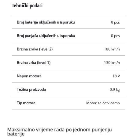
krhotine u radionici ili ispušite rupe od bušenja: S brzinom od
Tehnički podaci
180 km/h i brojem okretaja do 15,500 min-1, akumulatorski
puhač pruža izrazitu energiju i snagu. Opremljen je
Broj baterija uključenih u isporuku
0 pcs
elektronskom kontrolom brzine za podešavanje prema
određenoj primjeni, a zahvaljujući mekanom rukohvatu
Broj punjača uključenih u isporuku
0 pcs
izrazito je ugodan za korištenje. U isporuku nije uključena
baterija i punjač, ali možete ih kupiti zasebno.
Brzina zraka (level 2)
180 km/h
Brzina zrka (level 1)
130 km/h
Napon motora
18 V
Težina proizvoda
0.9 kg
Tip motora
Motor sa četkicama