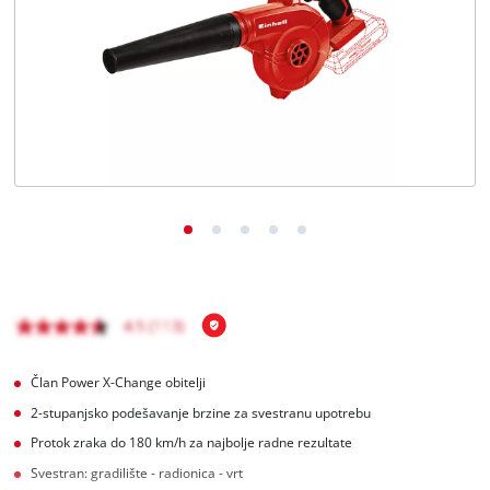
BiH
BS
BiH
English
Član Power X-Change obitelji
2-stupanjsko podešavanje brzine za svestranu upotrebu
Protok zraka do 180 km/h za najbolje radne rezultate
Svestran: gradilište - radionica - vrt