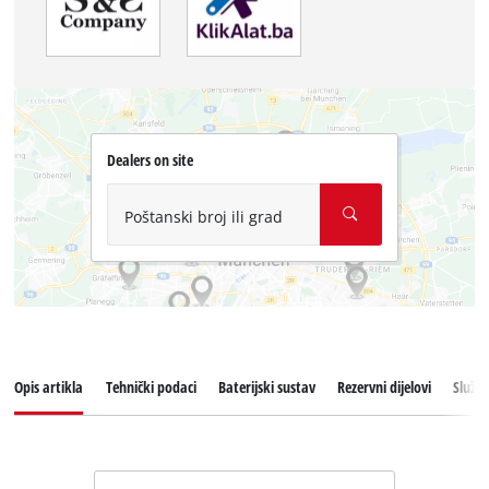
Dealers on site
Poštanski broj ili grad
Opis artikla
Tehnički podaci
Baterijski sustav
Rezervni dijelovi
Služba