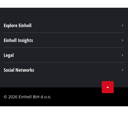
Explore Einhell
Održivost
Einhell Insights
Aku sistem
O nama
Legal
Usluge
Karijera
Brushless
Impresum
Social Networks
Einhell globalno
Zaštita podataka
Tik Tok
Kontakt
Facebook
Compliance
© 2026 Einhell BiH d.o.o.
YouТube
LinkedIn
Instagram