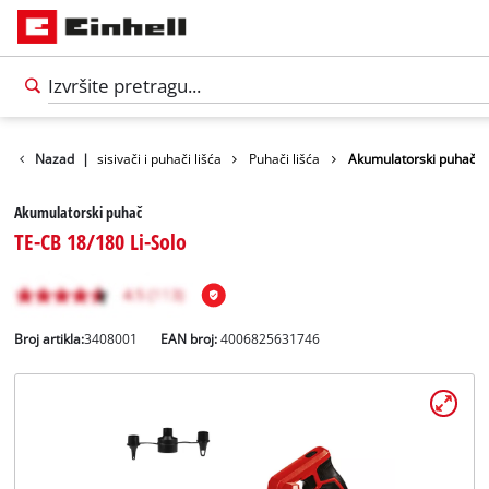
odi
Nazad
Vrt
|
Usisivači i puhači lišća
Puhači lišća
Akumulatorski puhač
Akumulatorski puhač
TE-CB 18/180 Li-Solo
Broj artikla:
3408001
EAN broj:
4006825631746