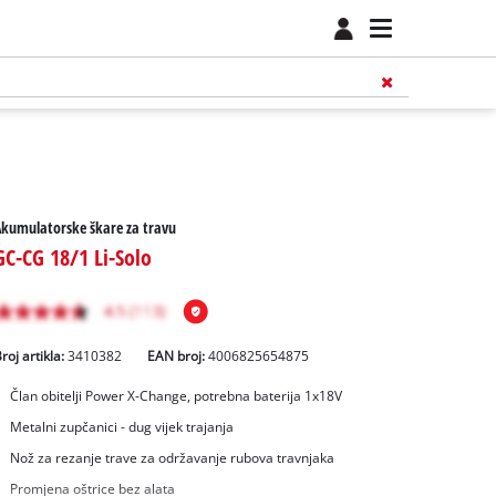
kumulatorske škare za travu
GC-CG 18/1 Li-Solo
roj artikla:
3410382
EAN broj:
4006825654875
Član obitelji Power X-Change, potrebna baterija 1x18V
Metalni zupčanici - dug vijek trajanja
Nož za rezanje trave za održavanje rubova travnjaka
Promjena oštrice bez alata