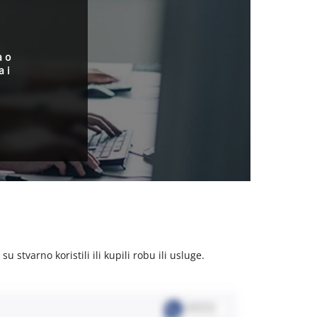
a o
a i
stvarno koristili ili kupili robu ili usluge.