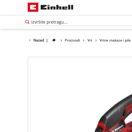
Nazad
|
Proizvodi
Vrt
Vrtne makaze i pile