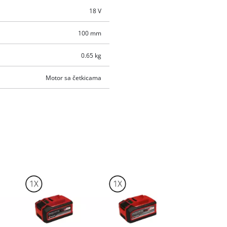
18 V
100 mm
0.65 kg
Motor sa četkicama