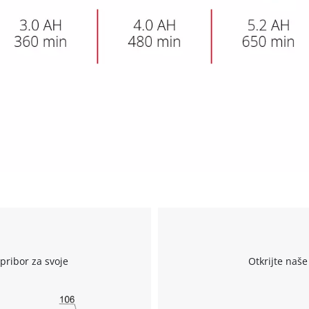
visitor. The website owner needs to setup
the site with their CMP to add this content
to the list of technologies used.
Powered by
Usercentrics Consent
Management Platform
r
pribor za svoje
Otkrijte naše