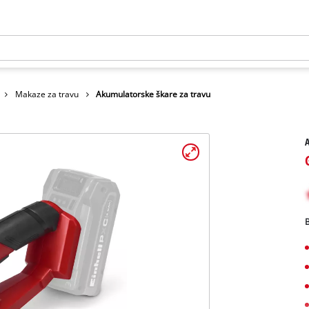
Makaze za travu
Akumulatorske škare za travu
A
B