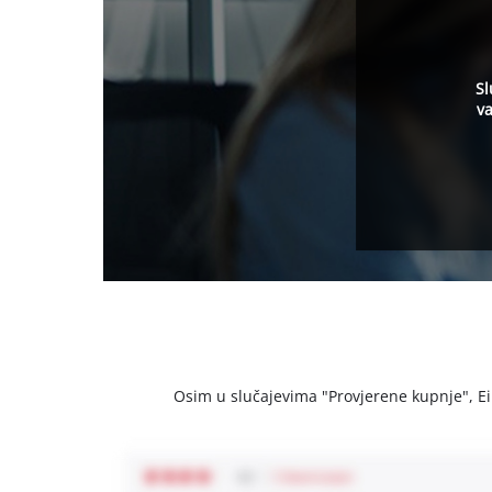
Sl
va
Osim u slučajevima "Provjerene kupnje", Einh