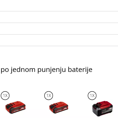
We need your consent to load the
Google Maps service!
This content is not permitted to load due
to trackers that are not disclosed to the