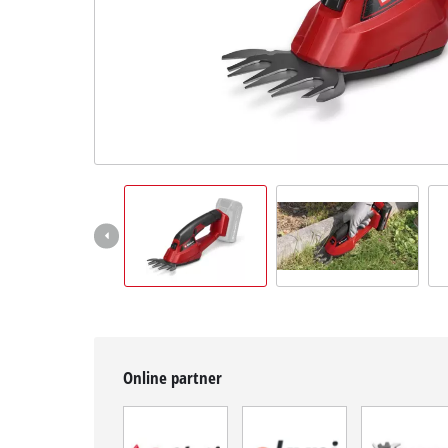
BiH
BS
BiH
English
Online partner