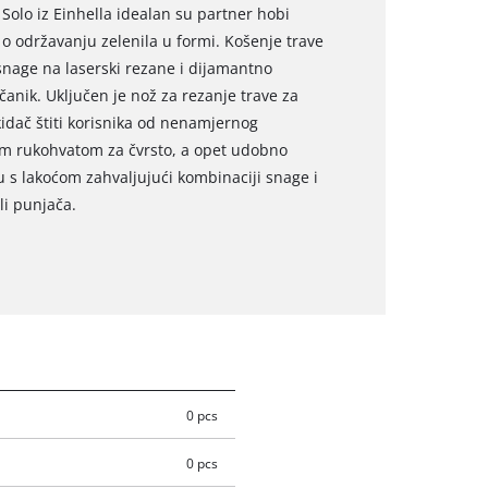
Solo iz Einhella idealan su partner hobi
eč o održavanju zelenila u formi. Košenje trave
snage na laserski rezane i dijamantno
anik. Uključen je nož za rezanje trave za
idač štiti korisnika od nenamjernog
kim rukohvatom za čvrsto, a opet udobno
u s lakoćom zahvaljujući kombinaciji snage i
li punjača.
0 pcs
0 pcs