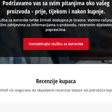
Podržavamo vas sa svim pitanjima oko vašeg
proizvoda - prije, tijekom i nakon kupnje.
užba za korisnike tvrtke Einhell dostupna je izravno. Vodimo račun
šim zahtjevima za informacijama o proizvodu, rezervnim dijelovim
popravcima.
Kontaktirajte službu za korisnike
Recenzije kupaca
ell ne osigurava da objavljene recenzije dolaze od potrošača koji su 