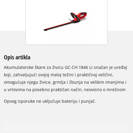
Opis artikla
Akumulatorske škare za živicu GC-CH 1846 Li snažan je uređaj
koji, zahvaljujući svojoj maloj težini i praktičnoj veličini,
omogućuje njegu živice, grmlja i žbunja na velikim imanjima i
u vrtovima na posebno praktičan način, neovisno o mrežnom
napajanju. Metalni zupčanik osigurava dug radni vijek, a
Opseg isporuke ne uključuje bateriju i punjač.
noževi izrađeni od laserski rezanog i dijamantno brušenog
čelika osiguravaju čiste rezultate rezanja. Integrirani
sigurnosni prekidač za dvije ruke zaustavlja noževe za manje
od 1 sekunde kada se prekidač otpusti. Noževi su zaštićeni