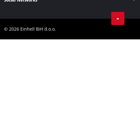
Zaštita podataka
Tik Tok
Kontakt
Facebook
Compliance
© 2026 Einhell BiH d.o.o.
YouТube
LinkedIn
Instagram