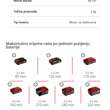
Rezna dužina
46 cm
Težina proizvoda
2 kg
Tip motora
Motor sa četkicama
We need your consent to load the
Google Maps service!
This content is not permitted to load due
to trackers that are not disclosed to the