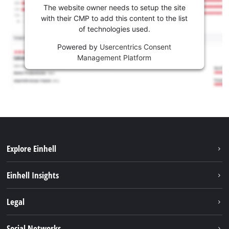
The website owner needs to setup the site
with their CMP to add this content to the list
of technologies used.
Powered by
Usercentrics Consent
Management Platform
Explore Einhell
Održivost
Einhell Insights
Aku sistem
O nama
Legal
Usluge
Karijera
Brushless
Impresum
Social Networks
Einhell globalno