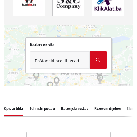
Dealers on site
Poštanski broj ili grad
Opis artikla
Tehnički podaci
Baterijski sustav
Rezervni dijelovi
Služba