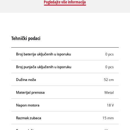
aluminijskim poklopcem za noževe. Odbojnik ima rupu za
Pogledajte više informacija
zidnu montažu, što znači da se škare za živicu mogu
pospremiti i tako uštedjeti prostor u tren oka. GC-CH 1846 Li
može se sigurno i praktično transportirati ili pospremiti u
čvrstu kutiju.
Tehnički podaci
Broj baterija uključenih u isporuku
0 pcs
Broj punjača uključenih u isporuku
0 pcs
Dužina noža
52 cm
Materijal prenosa
Metal
Napon motora
18 V
Razmak zubaca
15 mm