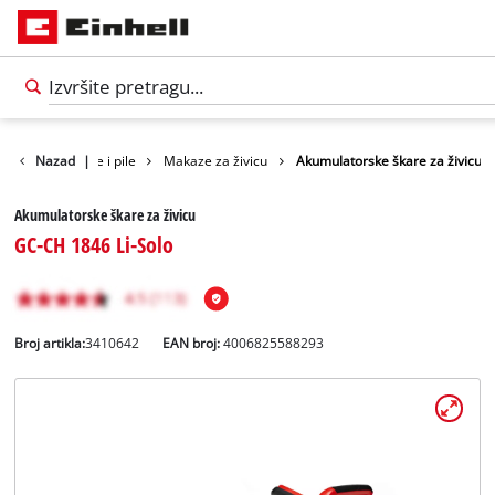
Vrtne makaze i pile
Nazad
|
Makaze za živicu
Akumulatorske škare za živicu
Akumulatorske škare za živicu
GC-CH 1846 Li-Solo
Broj artikla:
3410642
EAN broj:
4006825588293