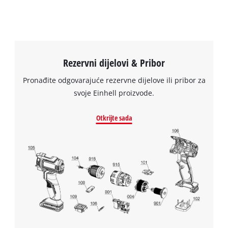
visitor. The website owner needs to setup
the site with their CMP to add this content
to the list of technologies used.
Powered by
Usercentrics Consent
Management Platform
Rezervni dijelovi & Pribor
Pronađite odgovarajuće rezervne dijelove ili pribor za
svoje Einhell proizvode.
Otkrijte sada