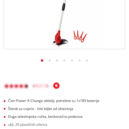
BiH
BS
BiH
English
Član Power-X-Change obitelji, potrebne su 1x18V baterije
Štitnik za cvijeće - štiti biljke od oštećenja
Duga teleskopska ručka, beskonačno podesiva
uklj. 20 plastičnih oštrica