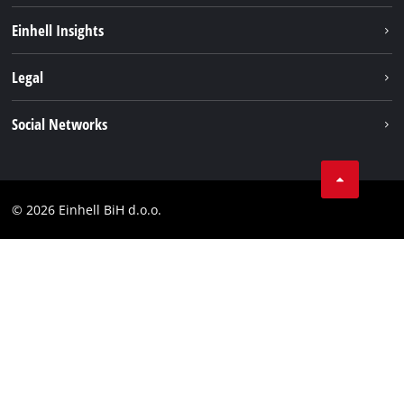
Održivost
Einhell Insights
Aku sistem
O nama
Legal
Usluge
Karijera
Brushless
Impresum
Social Networks
Einhell globalno
Zaštita podataka
Tik Tok
Kontakt
Facebook
Compliance
© 2026 Einhell BiH d.o.o.
YouТube
LinkedIn
Instagram