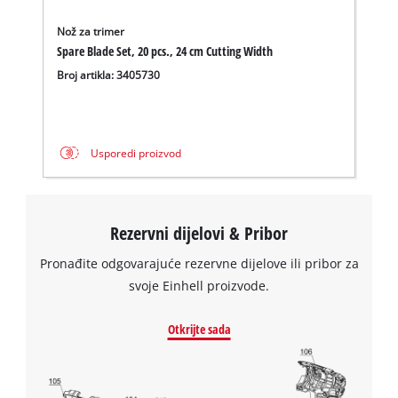
Google Maps service!
Nož za trimer
This content is not permitted to load due
Spare Blade Set, 20 pcs., 24 cm Cutting Width
to trackers that are not disclosed to the
Broj artikla: 3405730
visitor. The website owner needs to setup
the site with their CMP to add this content
to the list of technologies used.
Powered by
Usercentrics Consent
Usporedi proizvod
Management Platform
Rezervni dijelovi & Pribor
Pronađite odgovarajuće rezervne dijelove ili pribor za
svoje Einhell proizvode.
Otkrijte sada