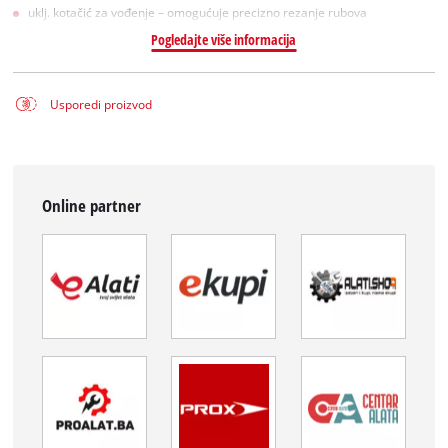
uklj. kotačić za vođenje – omogućuje precizno rezanje rubova
Pogledajte više informacija
Usporedi proizvod
Online partner