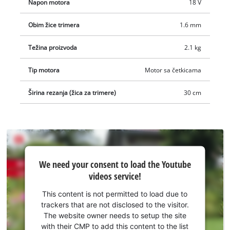
Napon motora
18 V
Obim žice trimera
1.6 mm
Težina proizvoda
2.1 kg
Tip motora
Motor sa četkicama
Širina rezanja (žica za trimere)
30 cm
We
We need your consent to load the Youtube
need
videos service!
your
consent
This content is not permitted to load due to
to load
trackers that are not disclosed to the visitor.
the
The website owner needs to setup the site
Youtube
with their CMP to add this content to the list