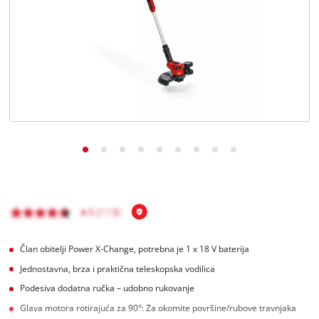
BiH
BS
BiH
English
Član obitelji Power X-Change, potrebna je 1 x 18 V baterija
Jednostavna, brza i praktična teleskopska vodilica
Podesiva dodatna ručka – udobno rukovanje
Glava motora rotirajuća za 90°: Za okomite površine/rubove travnjaka