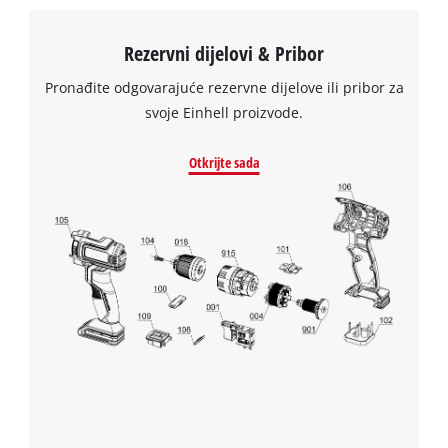
owner
to the list of technologies used.
needs
Powered by
Usercentrics Consent
to
Rezervni dijelovi & Pribor
Management Platform
setup
Pronađite odgovarajuće rezervne dijelove ili pribor za
the
site
svoje Einhell proizvode.
with
their
Otkrijte sada
CMP
to
add
this
content
to
the
list
of
technologies
used.
Powered
by