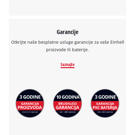
Usercentrics
Consent
Management
Platform
Garancije
Otkrijte naše besplatne usluge garancije za vaše Einhell
proizvode ili baterije.
Saznajte