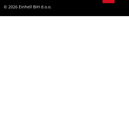
Facebook
Compliance
© 2026 Einhell BiH d.o.o.
YouТube
LinkedIn
Instagram