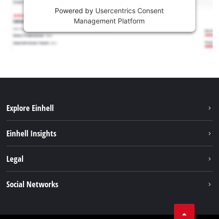
Powered by
Usercentrics Consent
Management Platform
Explore Einhell
Održivost
Einhell Insights
Aku sistem
O nama
Legal
Usluge
Karijera
Brushless
Impresum
Social Networks
Einhell globalno
Zaštita podataka
Tik Tok
Kontakt