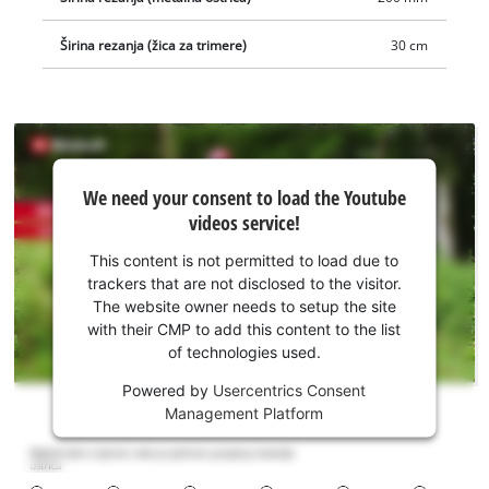
Širina rezanja (žica za trimere)
30 cm
We
We need your consent to load the Youtube
need
videos service!
your
consent
This content is not permitted to load due to
to load
trackers that are not disclosed to the visitor.
the
The website owner needs to setup the site
Youtube
with their CMP to add this content to the list
of technologies used.
service!
Powered by
Usercentrics Consent
This
Management Platform
content
is
not
permitted