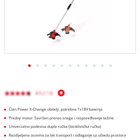
BiH
BS
BiH
English
Član Power X-Change obitelji, potrebna 1x18V baterija
Prednji motor: Savršen prenos snage i raspoređivanje težine
Univerzalno podesiva dupla ručka (biciklistička ručka)
Razdijeljena osovina za lak transport i odlaganje uz uštedu prostora