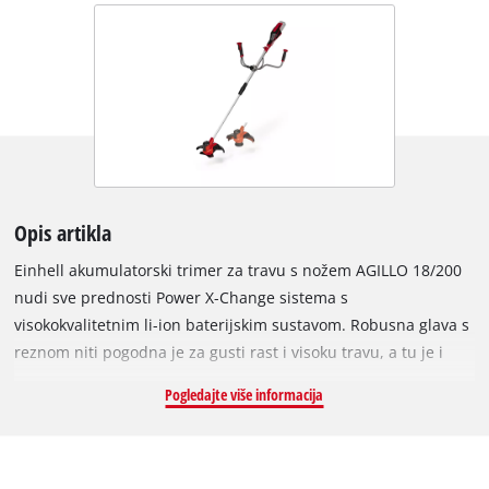
Opis artikla
Einhell akumulatorski trimer za travu s nožem AGILLO 18/200
nudi sve prednosti Power X-Change sistema s
visokokvalitetnim li-ion baterijskim sustavom. Robusna glava s
reznom niti pogodna je za gusti rast i visoku travu, a tu je i
visokokvalitetni nož s 3 zuba za rezanje vrlo guste vegetacije i
Pogledajte više informacija
grmlja. Sustav zaključavanja osovine olakšava promjenu
nastavka. AGILLO 18/200 pruža maksimalnu brzinu od 7200
okretaja u minuti, a elektronička kontrola brzine održava
snagu pod kontrolom, radi prilagodbe određenoj primjeni.