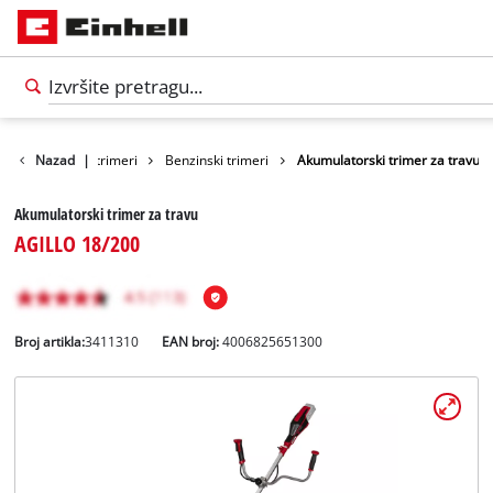
meri / Benzinski trimeri
Nazad
|
Benzinski trimeri
Akumulatorski trimer za travu
Akumulatorski trimer za travu
AGILLO 18/200
Broj artikla:
3411310
EAN broj:
4006825651300