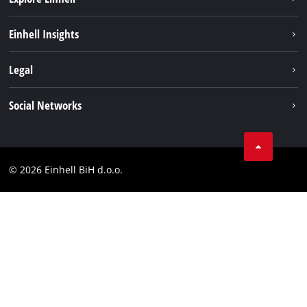
Održivost
Einhell Insights
Aku sistem
O nama
Legal
Usluge
Karijera
Brushless
Impresum
Social Networks
Einhell globalno
Zaštita podataka
Tik Tok
Kontakt
Facebook
Compliance
© 2026 Einhell BiH d.o.o.
YouТube
LinkedIn
Instagram