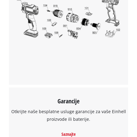
their
CMP
to
add
this
content
to
the
list
of
technologies
used.
Powered
by
Usercentrics
Garancije
Consent
Management
Otkrijte naše besplatne usluge garancije za vaše Einhell
Platform
proizvode ili baterije.
Saznajte