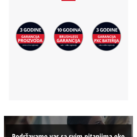
Podržavamo vas sa svim pitanjima oko