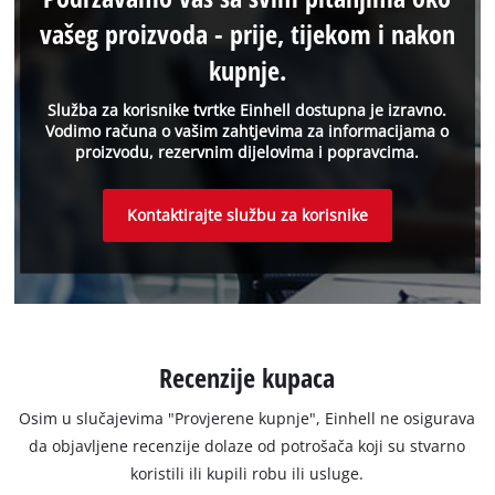
vašeg proizvoda - prije, tijekom i nakon
kupnje.
Služba za korisnike tvrtke Einhell dostupna je izravno.
Vodimo računa o vašim zahtjevima za informacijama o
proizvodu, rezervnim dijelovima i popravcima.
Kontaktirajte službu za korisnike
Recenzije kupaca
Osim u slučajevima "Provjerene kupnje", Einhell ne osigurava
da objavljene recenzije dolaze od potrošača koji su stvarno
koristili ili kupili robu ili usluge.