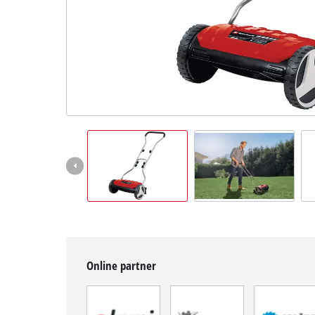
BiH
BS
BiH
English
Online partner