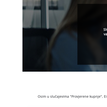
Sl
va
Osim u slučajevima "Provjerene kupnje", Einh