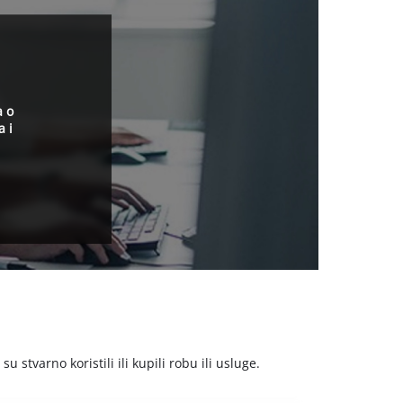
a o
a i
stvarno koristili ili kupili robu ili usluge.