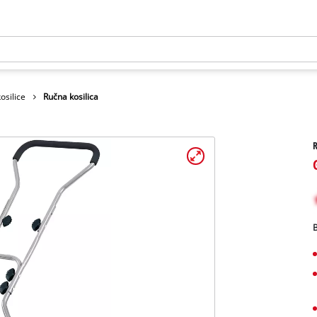
osilice
Ručna kosilica
R
B