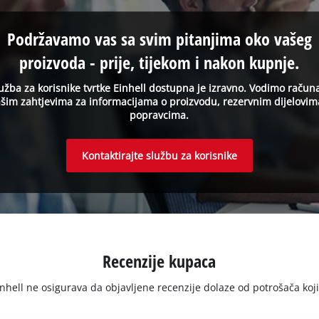
Podržavamo vas sa svim pitanjima oko vašeg
proizvoda - prije, tijekom i nakon kupnje.
užba za korisnike tvrtke Einhell dostupna je izravno. Vodimo račun
šim zahtjevima za informacijama o proizvodu, rezervnim dijelovim
popravcima.
Kontaktirajte službu za korisnike
Recenzije kupaca
ell ne osigurava da objavljene recenzije dolaze od potrošača koji su 