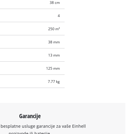
38 cm
4
250 m²
38 mm
13 mm
125 mm
7.77 kg
Garancije
 besplatne usluge garancije za vaše Einhell
proizvode ili baterije.