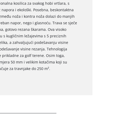
onalna kosilica za svakog hobi vrtlara, s
z napora i ekološki. Posebna, beskontaktna
između noža i kontra noža dolazi do manjih
eban napor, nego i glasnoću. Trava se sječe
jaka, gotovo rezana škarama. Ova visoko
ju s kugličnim ležajevima s 5 preciznih
lika, a zahvaljujući podešavanju visine
odešavanje visine rezanja. Tehnologija
 prikladne za golf terene. Osim toga,
mjera 50 mm i velikim kotačima koji su
učuje za travnjake do 250 m².