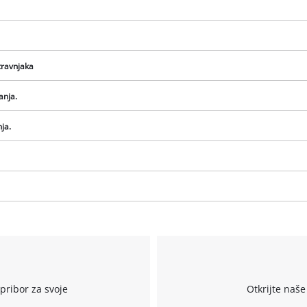
travnjaka
anja.
ja.
We need your consent to load the
Google Maps service!
This content is not permitted to load due
to trackers that are not disclosed to the
visitor. The website owner needs to setup
the site with their CMP to add this content
to the list of technologies used.
r
Powered by
Usercentrics Consent
Management Platform
pribor za svoje
Otkrijte naše