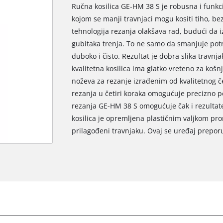
Ručna kosilica GE-HM 38 S je robusna i funkci
kojom se manji travnjaci mogu kositi tiho, be
tehnologija rezanja olakšava rad, budući da 
gubitaka trenja. To ne samo da smanjuje potr
duboko i čisto. Rezultat je dobra slika travn
kvalitetna kosilica ima glatko vreteno za košn
noževa za rezanje izrađenim od kvalitetnog če
rezanja u četiri koraka omogućuje precizno p
rezanja GE-HM 38 S omogućuje čak i rezultate
kosilica je opremljena plastičnim valjkom pro
prilagođeni travnjaku. Ovaj se uređaj prepor