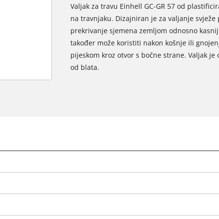
Valjak za travu Einhell GC-GR 57 od plastifici
na travnjaku. Dizajniran je za valjanje svjež
prekrivanje sjemena zemljom odnosno kasniji š
također može koristiti nakon košnje ili gnojenj
pijeskom kroz otvor s bočne strane. Valjak je 
od blata.