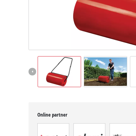
BiH
BS
BiH
English
Online partner