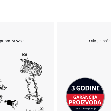
We need your consent to load the
Google Maps service!
r
This content is not permitted to load due
pribor za svoje
Otkrijte naše
to trackers that are not disclosed to the
visitor. The website owner needs to setup
the site with their CMP to add this content
to the list of technologies used.
Powered by
Usercentrics Consent
Management Platform