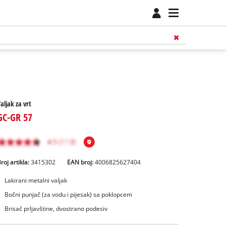
aljak za vrt
GC-GR 57
roj artikla:
3415302
EAN broj:
4006825627404
Lakirani metalni valjak
Bočni punjač (za vodu i pijesak) sa poklopcem
Brisač prljavštine, dvostrano podesiv