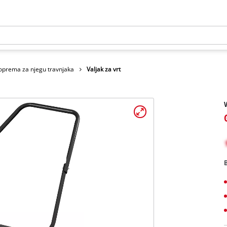
oprema za njegu travnjaka
Valjak za vrt
V
B