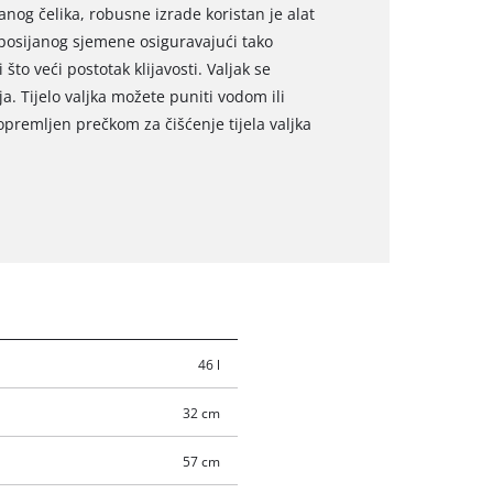
ranog čelika, robusne izrade koristan je alat
e posijanog sjemene osiguravajući tako
to veći postotak klijavosti. Valjak se
a. Tijelo valjka možete puniti vodom ili
opremljen prečkom za čišćenje tijela valjka
46 l
32 cm
57 cm