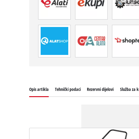
Opis artikla
Tehnički podaci
Rezervni dijelovi
Služba za k