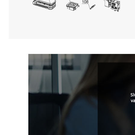
Sl
va