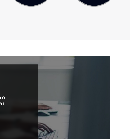
a o
a i