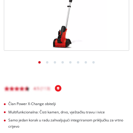
BiH
BS
BiH
English
Član Power X-Change obitelji
Multifunkcionalna: Čisti kamen, drvo, vještačku travu i ivice
Samo jedan korak u radu zahvaljujući integriranom priključku za vrtno
crijevo