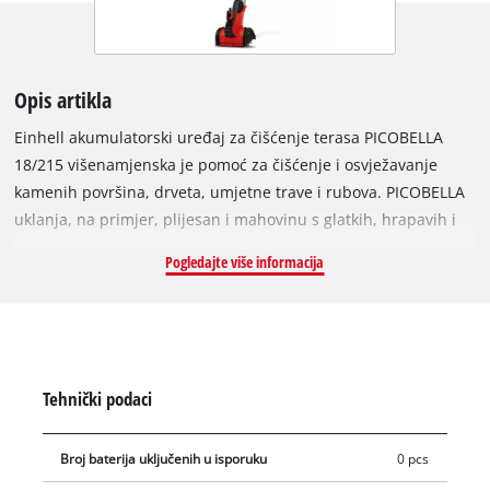
Opis artikla
Einhell akumulatorski uređaj za čišćenje terasa PICOBELLA
18/215 višenamjenska je pomoć za čišćenje i osvježavanje
kamenih površina, drveta, umjetne trave i rubova. PICOBELLA
uklanja, na primjer, plijesan i mahovinu s glatkih, hrapavih i
osjetljivih površina. Kao član potpuno izmjenjivog
Pogledajte više informacija
akumulatorskog sistema Power X-Change, PICOBELLA se može
koristiti u kombinaciji s bilo kojom baterijom iz sistema.
Budući da je aku alat, PICOBELLA se može fleksibilno koristiti
bilo gdje u domu i vrtu - bez ovisnosti o izvorima električne
energije. Za jednostavno mokro čišćenje u samo jednom
Tehnički podaci
koraku postoji integrirani priključak vrtnog crijeva koji
omogućuje potpuno, temeljito čišćenje. Četke se mogu
Broj baterija uključenih u isporuku
0 pcs
mijenjati pritiskom na gumb, i to bez dodatnog alata. Posebna