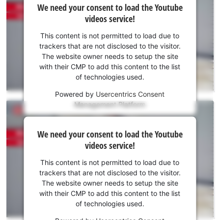
We need your consent to load the Youtube
need
videos service!
your
consent
This content is not permitted to load due to
to load
trackers that are not disclosed to the visitor.
the
The website owner needs to setup the site
Youtube
with their CMP to add this content to the list
of technologies used.
service!
Powered by
Usercentrics Consent
This
Management Platform
content
is
We
not
We need your consent to load the Youtube
need
permitted
videos service!
to
your
load
consent
This content is not permitted to load due to
due
to load
trackers that are not disclosed to the visitor.
to
the
The website owner needs to setup the site
trackers
Youtube
with their CMP to add this content to the list
that
of technologies used.
service!
are
not