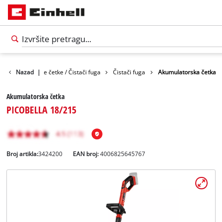
je
Nazad
Površinske četke / Čistači fuga
|
Čistači fuga
Akumulatorska četka
Akumulatorska četka
PICOBELLA 18/215
Broj artikla:
3424200
EAN broj:
4006825645767