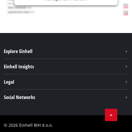
Explore Einhell
Održivost
Einhell Insights
Aku sistem
O nama
Legal
Usluge
Karijera
Brushless
Impresum
Social Networks
Einhell globalno
Zaštita podataka
Tik Tok
Kontakt
Facebook
Compliance
© 2026 Einhell BiH d.o.o.
YouТube