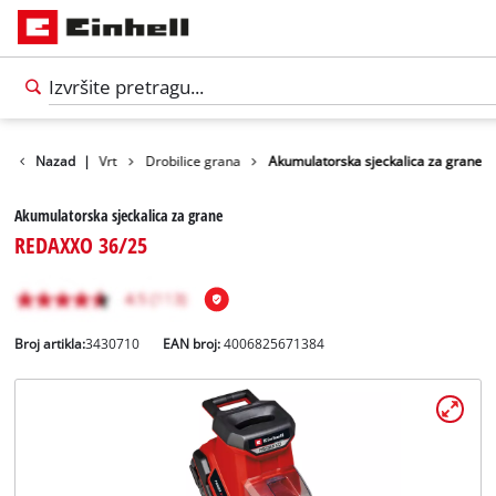
Proizvodi
Nazad
|
Vrt
Drobilice grana
Akumulatorska sjeckalica za grane
Akumulatorska sjeckalica za grane
REDAXXO 36/25
Broj artikla:
3430710
EAN broj:
4006825671384