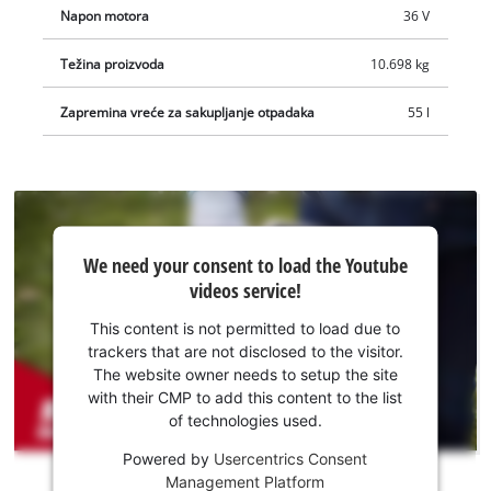
upotrebi osigurava prekidač za zaštitu motora koji štiti od
Napon motora
36 V
preopterećenja. Bežična sjeckalica grana REDAXXO 36/25
Težina proizvoda
10.698 kg
isporučuje se bez baterije i punjača. Oni se mogu kupiti
zasebno.
Zapremina vreće za sakupljanje otpadaka
55 l
We
We need your consent to load the Youtube
need
videos service!
your
consent
This content is not permitted to load due to
to load
trackers that are not disclosed to the visitor.
the
The website owner needs to setup the site
Youtube
with their CMP to add this content to the list
of technologies used.
service!
Powered by
Usercentrics Consent
This
Management Platform
content