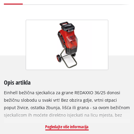
Opis artikla
Einhell bežična sjeckalica za grane REDAXXO 36/25 donosi
bežičnu slobodu u svaki vrt! Bez obzira gdje, vrtni otpaci
poput živice, ostatka žbunja, lišća ili grana - sa ovom bežičnom
sjeckalicom ih moćete direktno isjeckati na licu mjesta, bez
potrebe za strujnim priključkom. Bežična sjeckalica grana dio
Pogledajte više informacija
je Einhell Power X-Change porodice i može se kombinovati sa