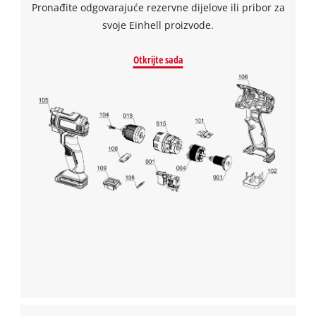
Pronađite odgovarajuće rezervne dijelove ili pribor za
the
Management Platform
site
svoje Einhell proizvode.
with
their
Otkrijte sada
CMP
to
add
this
content
to
the
list
of
technologies
used.
Powered
by
Usercentrics
Consent
Management
Platform