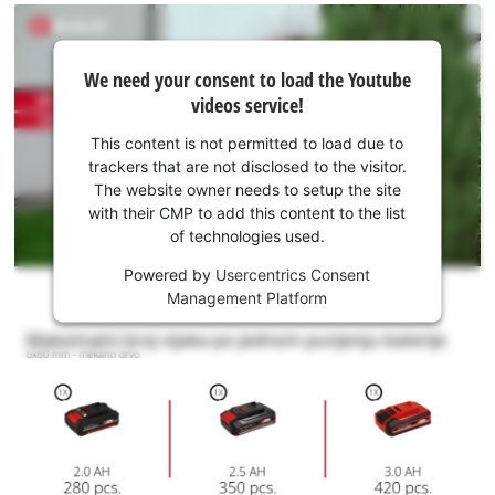
We
We need your consent to load the Youtube
need
videos service!
your
consent
This content is not permitted to load due to
to load
trackers that are not disclosed to the visitor.
the
The website owner needs to setup the site
Youtube
with their CMP to add this content to the list
of technologies used.
service!
Powered by
Usercentrics Consent
This
Management Platform
content
is
not
permitted
to
load
due
to
We need your consent to load the
trackers