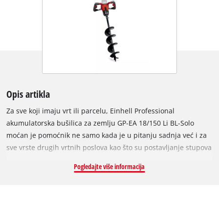
Opis artikla
Za sve koji imaju vrt ili parcelu, Einhell Professional
akumulatorska bušilica za zemlju GP-EA 18/150 Li BL-Solo
moćan je pomoćnik ne samo kada je u pitanju sadnja već i za
sve vrste drugih vrtnih poslova kao što su postavljanje stupova
za ogradu, sidrenje ukrasa u tlu, ili čak iskopa kružnih temelja.
Pogledajte više informacija
Ovaj se akumulatorski alat isporučuje zajedno sa svrdlom za
zemlju (dužina 80 cm / promjer 15 cm). Akumulatorska
bušilica za zemlju član je obitelji Power X-Change iz Einhella, u
kojoj se punjive baterije s visokokvalitetnim litij-ionskim