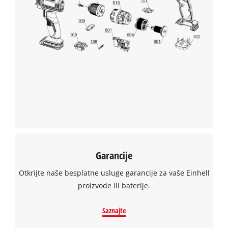
content
to
the
list
of
technologies
used.
Powered
by
Usercentrics
Consent
Management
Platform
Garancije
Otkrijte naše besplatne usluge garancije za vaše Einhell
proizvode ili baterije.
Saznajte