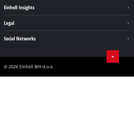
Održivost
Einhell Insights
Aku sistem
O nama
Legal
Usluge
Karijera
Brushless
Impresum
Social Networks
Einhell globalno
Zaštita podataka
Tik Tok
Kontakt
Facebook
Compliance
© 2026 Einhell BiH d.o.o.
YouТube
LinkedIn
Instagram