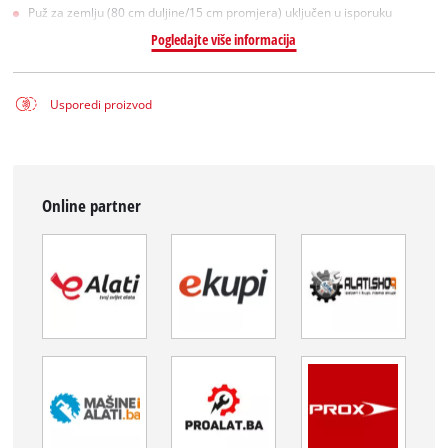
Puž za zemlju (80 cm duljine/15 cm promjera) uključen u isporuku
Pogledajte više informacija
Usporedi proizvod
Online partner