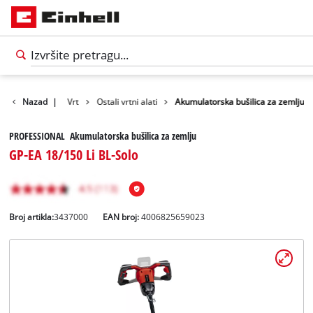
Proizvodi
Nazad
|
Vrt
Ostali vrtni alati
Akumulatorska bušilica za zemlju
PROFESSIONAL Akumulatorska bušilica za zemlju
GP-EA 18/150 Li BL-Solo
Broj artikla:
3437000
EAN broj:
4006825659023