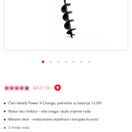
BiH
BS
BiH
English
Član obitelji Power X-Change, potrebne su baterije 1x18V
Motor bez četkica – više snage i duže vrijeme rada
Metalni okvir - maksimalna stabilnost i torzijska krutost
3 moda rada