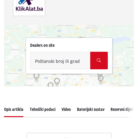
Dealers on site
Poštanski broj ili grad
Opis artikla
Tehnički podaci
Video
Baterijski sustav
Rezervni dijelovi