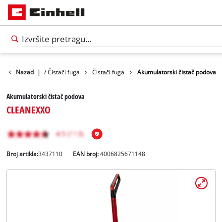
ovršinske četke / Čistači fuga
Nazad
|
Čistači fuga
Akumulatorski čistač podova
Akumulatorski čistač podova
CLEANEXXO
Broj artikla:
3437110
EAN broj:
4006825671148