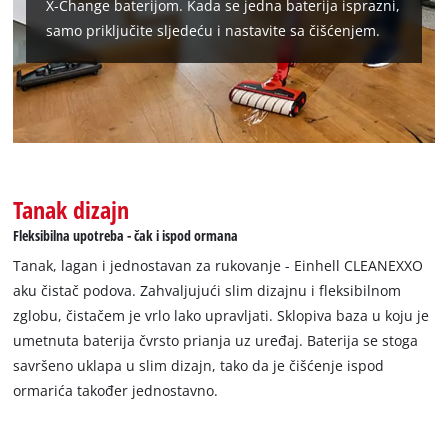
X-Change baterijom. Kada se jedna baterija isprazni,
samo priključite sljedeću i nastavite sa čišćenjem.
Tanak dizajn
Fleksibilna upotreba - čak i ispod ormana
Tanak, lagan i jednostavan za rukovanje - Einhell CLEANEXXO
aku čistač podova. Zahvaljujući slim dizajnu i fleksibilnom
zglobu, čistačem je vrlo lako upravljati. Sklopiva baza u koju je
umetnuta baterija čvrsto prianja uz uređaj. Baterija se stoga
savršeno uklapa u slim dizajn, tako da je čišćenje ispod
ormarića također jednostavno.