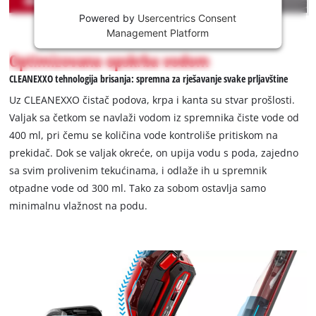
dostupni kao zaseban pribor. Aku čistač podova dolazi bez
Powered by
Usercentrics Consent
This
baterije ili punjača.
Management Platform
content
is
Optimizovana opskrba vodom
not
CLEANEXXO tehnologija brisanja: spremna za rješavanje svake prljavštine
permitted
to
Uz CLEANEXXO čistač podova, krpa i kanta su stvar prošlosti.
load
Valjak sa četkom se navlaži vodom iz spremnika čiste vode od
due
400 ml, pri čemu se količina vode kontroliše pritiskom na
to
prekidač. Dok se valjak okreće, on upija vodu s poda, zajedno
trackers
that
sa svim prolivenim tekućinama, i odlaže ih u spremnik
are
otpadne vode od 300 ml. Tako za sobom ostavlja samo
not
minimalnu vlažnost na podu.
disclosed
to
the
visitor.
The
website
owner