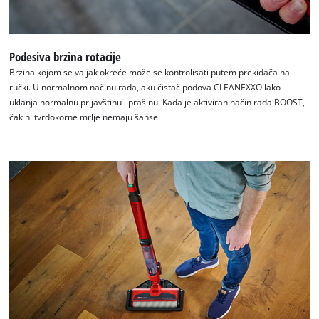
Podesiva brzina rotacije
Brzina kojom se valjak okreće može se kontrolisati putem prekidača na
ručki. U normalnom načinu rada, aku čistač podova CLEANEXXO lako
uklanja normalnu prljavštinu i prašinu. Kada je aktiviran način rada BOOST,
čak ni tvrdokorne mrlje nemaju šanse.
We need your consent to load the
Google Maps service!
This content is not permitted to load due
to trackers that are not disclosed to the
visitor. The website owner needs to setup
the site with their CMP to add this content
to the list of technologies used.
Powered by
Usercentrics Consent
Management Platform