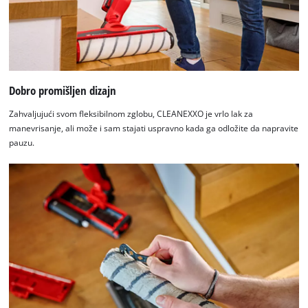
Dobro promišljen dizajn
Zahvaljujući svom fleksibilnom zglobu, CLEANEXXO je vrlo lak za
manevrisanje, ali može i sam stajati uspravno kada ga odložite da napravite
pauzu.