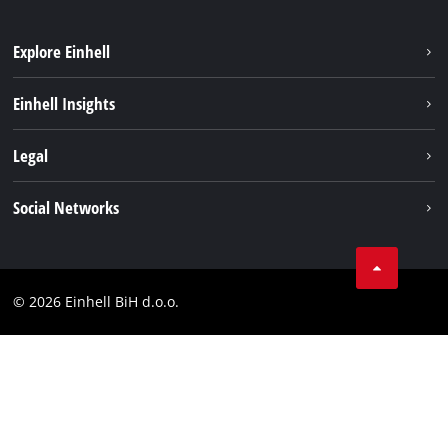
Explore Einhell
Održivost
Einhell Insights
Aku sistem
O nama
Legal
Usluge
Karijera
Brushless
Impresum
Social Networks
Einhell globalno
Zaštita podataka
Tik Tok
Kontakt
Facebook
Compliance
© 2026 Einhell BiH d.o.o.
YouТube
LinkedIn
Instagram