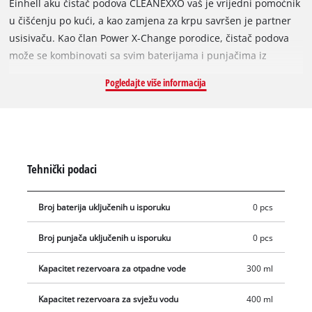
Einhell aku čistač podova CLEANEXXO vaš je vrijedni pomoćnik
u čišćenju po kući, a kao zamjena za krpu savršen je partner
usisivaču. Kao član Power X-Change porodice, čistač podova
može se kombinovati sa svim baterijama i punjačima iz
sistema. Zahvaljujući uklonjivom sistemu baterija, usisivač
Pogledajte više informacija
nudi neograničeno vrijeme rada bez kabla: kada se jedna
baterija isprazni, samo umetnite sljedeću i nastavite sa
brisanjem. Opskrba vodom, odnosno brzina protoka,
kontroliše se izravno preko okidača na ručki čistača za podove.
Kada se koristi u standardnom i BOOST načinu rada, koji
Tehnički podaci
mijenja brzinu rotacije valjka, čistač uklanja običnu prašinu i
prljavštinu, kao i tvrdokorne mrlje. U načinu rada BOOST,
Broj baterija uključenih u isporuku
0 pcs
protok vode također se povećava kada se okidač povuče. Ako
nema dovoda vode, valjak može sam upiti vlagu s poda i tako
Broj punjača uključenih u isporuku
0 pcs
ga osušiti. Četka za čišćenje podova se navlaži vodom koja
dolazi iz spremnika čiste vode od 400 ml. Voda se posebnim
Kapacitet rezervoara za otpadne vode
300 ml
mehanizmom ponovo sakuplja i dovodi u spremnik otpadne
vode (300 ml). Oba spremnika mogu se potpuno izvaditi iz
Kapacitet rezervoara za svježu vodu
400 ml