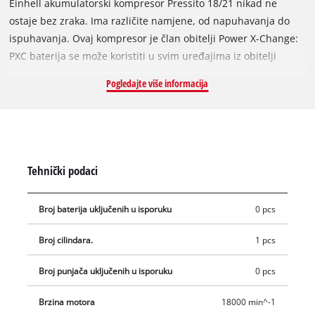
Einhell akumulatorski kompresor Pressito 18/21 nikad ne
ostaje bez zraka. Ima različite namjene, od napuhavanja do
ispuhavanja. Ovaj kompresor je član obitelji Power X-Change:
PXC baterija se može koristiti u svim uređajima iz obitelji
sustava. Zahvaljujući visokotlačnoj pumpi, kompresor se može
Pogledajte više informacija
koristiti za napuhavanje automobilskih guma, biciklističkih
guma i lopti; s druge strane, njegova niskotlačna pumpa može
se koristiti za napuhavanje zračnih madraca (i kasnije za
njihovo ispuhavanje u niskotlačnom usisnom načinu).
Kompresor je opremljen digitalnim indikatorom tlaka
Tehnički podaci
dizajniranim za jednostavno ručno upravljanje; možete birati
između jedinica Bar, PSI i kPa. Potreban tlak može se
Broj baterija uključenih u isporuku
0 pcs
namjestiti na visokotlačnoj pumpi. Ostale praktične značajke
uključuju funkciju automatskog isključivanja nakon postizanja
Broj cilindara.
1 pcs
odabranog tlaka i tipku za napuhavanje u rasponu visokog
tlaka bez unaprijed postavljenog tlaka. Ovaj aku kompresor
Broj punjača uključenih u isporuku
0 pcs
dolazi s pretincem za pohranu 3-dijelnog kompleta adaptera.
Za rad je potrebna jedna baterija od 18V. Ovaj proizvod dolazi
Brzina motora
18000 min^-1