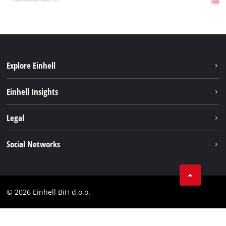
Explore Einhell
Održivost
Einhell Insights
Aku sistem
O nama
Legal
Usluge
Karijera
Brushless
Impresum
Social Networks
Einhell globalno
Zaštita podataka
Tik Tok
Kontakt
Facebook
Compliance
© 2026 Einhell BiH d.o.o.
YouТube
LinkedIn