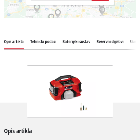
Opis artikla
Tehnički podaci
Baterijski sustav
Rezervni dijelovi
Služba
Opis artikla