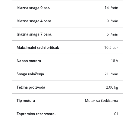
bez baterije ili punjača. Oni su dostupni zasebno, na primjer
Izlazna snaga 0 bar.
14 l/min
kao praktični Einhell početni set.
Izlazna snaga 4 bara.
9 l/min
Izlazna snaga 7 bara.
6 l/min
Maksimalni radni pritisak
10.5 bar
Napon motora
18 V
Snaga uvlačenja
21 l/min
Težina proizvoda
2.06 kg
Tip motora
Motor sa četkicama
Zapremina rezervoara.
0 l