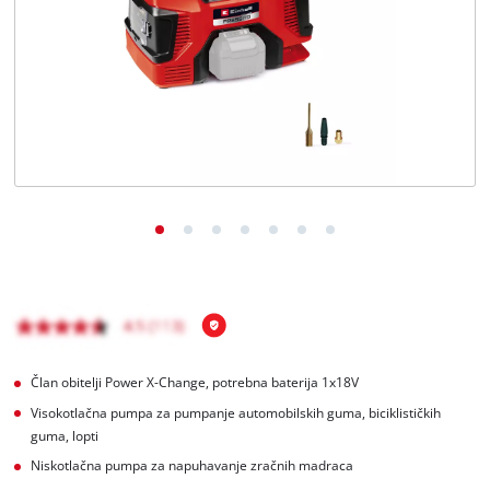
BiH
BS
BiH
English
Član obitelji Power X-Change, potrebna baterija 1x18V
Visokotlačna pumpa za pumpanje automobilskih guma, biciklističkih
guma, lopti
Niskotlačna pumpa za napuhavanje zračnih madraca