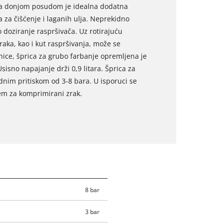
 sa donjom posudom je idealna dodatna
za čišćenje i laganih ulja. Neprekidno
doziranje raspršivača. Uz rotirajuću
aka, kao i kut raspršivanja, može se
ice, šprica za grubo farbanje opremljena je
isno napajanje drži 0,9 litara. Šprica za
nim pritiskom od 3-8 bara. U isporuci se
jem za komprimirani zrak.
8 bar
3 bar