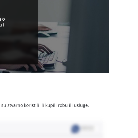
a o
a i
stvarno koristili ili kupili robu ili usluge.