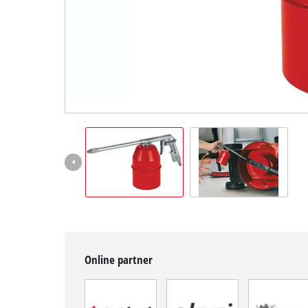
BiH
BS
BiH
English
Online partner