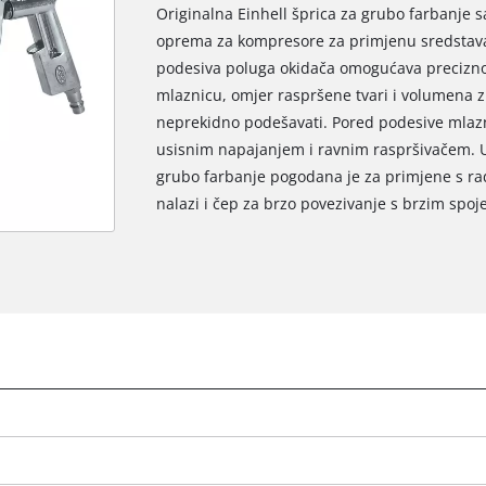
Originalna Einhell šprica za grubo farbanje
oprema za kompresore za primjenu sredstava 
podesiva poluga okidača omogućava precizno 
mlaznicu, omjer raspršene tvari i volumena zr
neprekidno podešavati. Pored podesive mlazn
usisnim napajanjem i ravnim raspršivačem. Us
grubo farbanje pogodana je za primjene s rad
nalazi i čep za brzo povezivanje s brzim spo