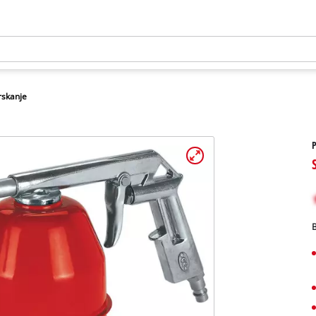
prskanje
P
B