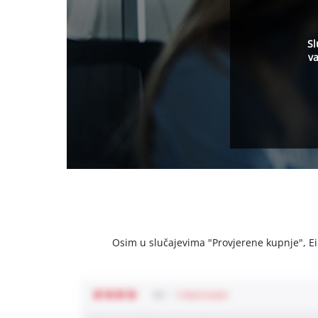
Sl
va
Osim u slučajevima "Provjerene kupnje", Einh