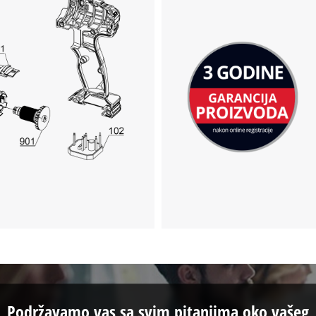
Podržavamo vas sa svim pitanjima oko vašeg