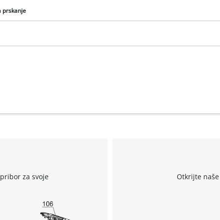
a prskanje
We need your consent to load the
Google Maps service!
This content is not permitted to load due
to trackers that are not disclosed to the
visitor. The website owner needs to setup
the site with their CMP to add this content
r
to the list of technologies used.
pribor za svoje
Otkrijte naše
Powered by
Usercentrics Consent
Management Platform