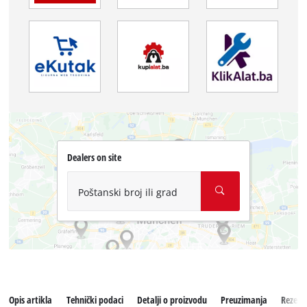
Dealers on site
Poštanski broj ili grad
Opis artikla
Tehnički podaci
Detalji o proizvodu
Preuzimanja
Rezervn