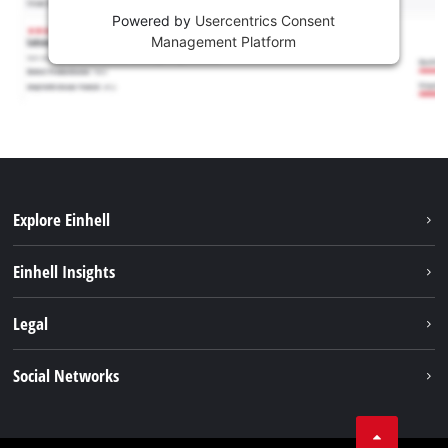
Powered by
Usercentrics Consent
Management Platform
Explore Einhell
Održivost
Einhell Insights
Aku sistem
O nama
Legal
Usluge
Karijera
Brushless
Impresum
Social Networks
Einhell globalno
Zaštita podataka
Tik Tok
Kontakt
Facebook