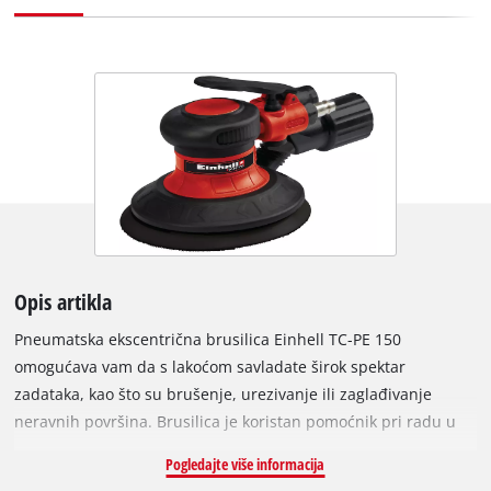
Opis artikla
Pneumatska ekscentrična brusilica Einhell TC-PE 150
omogućava vam da s lakoćom savladate širok spektar
zadataka, kao što su brušenje, urezivanje ili zaglađivanje
neravnih površina. Brusilica je koristan pomoćnik pri radu u
vašem domu, radionici i garaži. Kompaktna ekscentrična
Pogledajte više informacija
brusilica ima promjer brusnog diska od 150 milimetara.