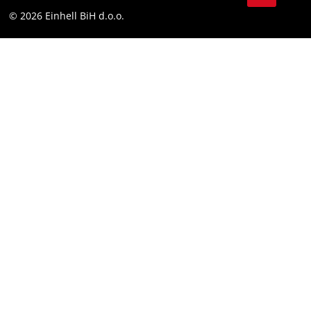
Compliance
© 2026 Einhell BiH d.o.o.
YouТube
LinkedIn
Instagram