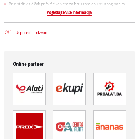
Brusni disk s čičak pričvršćivanjem za brzu zamjenu brusnog papira
Pogledajte više informacija
Usporedi proizvod
Online partner