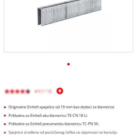
BiH
BS
BiH
English
Originalne Einhell spajalice od 19 mm kao dodaci za klamerice
Prikladno za Einhell aku klamericu TE-CN 18 Li.
Prikladno za Einhell pneumatsku klamericu TC-PN 50.
Spojnice izrađene od pocinčanog čelika za otpornost na koroziju