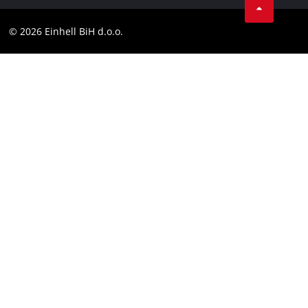
Kontakt
Facebook
Compliance
© 2026 Einhell BiH d.o.o.
YouТube
LinkedIn
Instagram