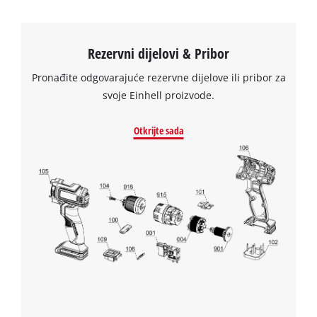
Rezervni dijelovi & Pribor
Pronađite odgovarajuće rezervne dijelove ili pribor za
svoje Einhell proizvode.
Otkrijte sada
We need your consent to load the
Google Maps service!
This content is not permitted to load due
to trackers that are not disclosed to the
visitor. The website owner needs to setup
the site with their CMP to add this content
to the list of technologies used.
Powered by
Usercentrics Consent
Management Platform