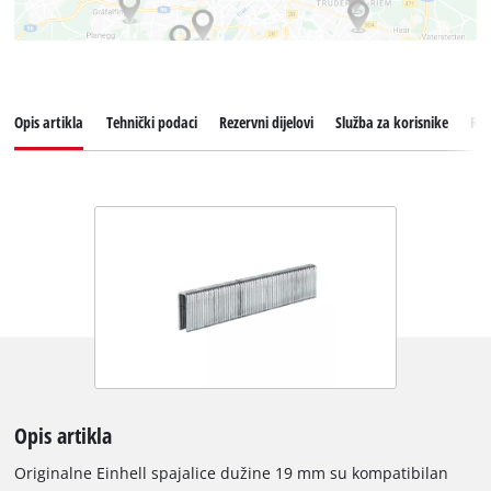
Opis artikla
Tehnički podaci
Rezervni dijelovi
Služba za korisnike
Rec
Opis artikla
Originalne Einhell spajalice dužine 19 mm su kompatibilan