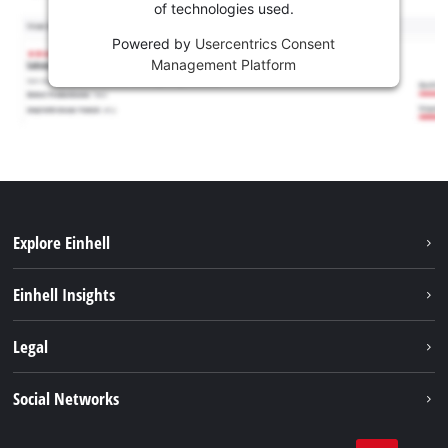
of technologies used.
Powered by
Usercentrics Consent
Management Platform
Explore Einhell
Održivost
Einhell Insights
Aku sistem
O nama
Legal
Usluge
Karijera
Brushless
Impresum
Social Networks
Einhell globalno
Zaštita podataka
Tik Tok