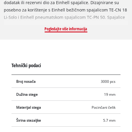
dodatak ili rezervni dio za Einhell spajalice. Dizajnirane su
posebno za korištenje s Einhell bežičnom spajalicom TE-CN 18
Li-Solo i Einhell pneumatskom spajalicom TC-PN 50. Spajalice
su duge 19 mm i široke 5,7 mm. Primjeri njihove upotrebe
Pogledajte više informacija
uključuju presvlačenje namještaja, pričvršćivanje drvenih
letvica ili jednostavno spajanje hrpa papira. Mogućnosti
korištenja su neograničene. U pakovanju se nalazi 3.000
spajalica.
Tehnički podaci
Broj nosača
3000 pcs
Dužina stege
19 mm
Materijal stega
Pocinčani čelik
Širina stezaljke
5.7 mm