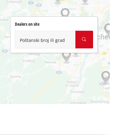
Dealers on site
Poštanski broj ili grad