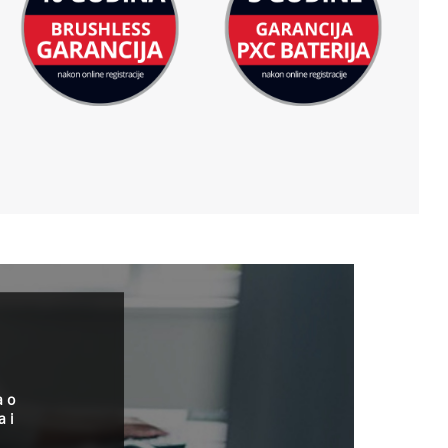
a o
a i