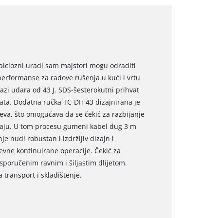
biciozni uradi sam majstori mogu odraditi
 performanse za radove rušenja u kući i vrtu
azi udara od 43 J. SDS-šesterokutni prihvat
lata. Dodatna ručka TC-DH 43 dizajnirana je
eva, što omogućava da se čekić za razbijanje
ožaju. U tom procesu gumeni kabel dug 3 m
e nudi robustan i izdržljiv dizajn i
jevne kontinuirane operacije. Čekić za
poručenim ravnim i šiljastim dlijetom.
transport i skladištenje.