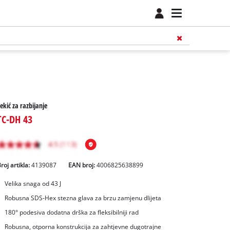
ekić za razbijanje
TC-DH 43
roj artikla:
4139087
EAN broj:
4006825638899
Velika snaga od 43 J
Robusna SDS-Hex stezna glava za brzu zamjenu dlijeta
180° podesiva dodatna drška za fleksibilniji rad
Robusna, otporna konstrukcija za zahtjevne dugotrajne