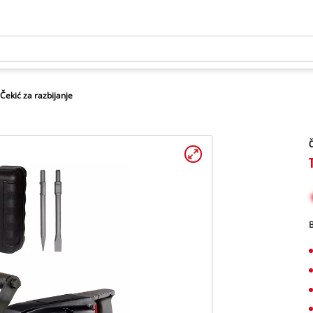
Čekić za razbijanje
Č
B