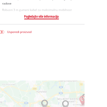
radove
Robusni 3 m gumeni kabel za maksimalnu mobilnost
Pogledajte više informacija
Usporedi proizvod