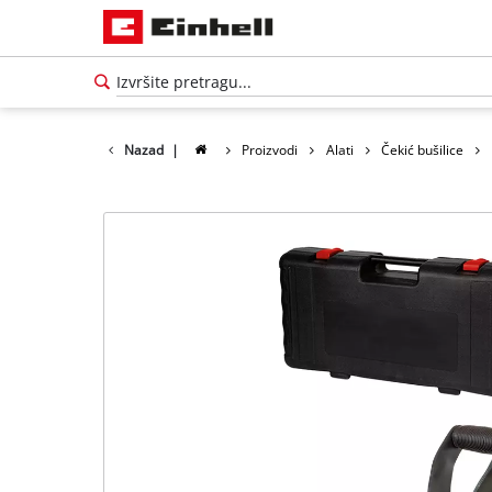
Nazad
|
Proizvodi
Alati
Čekić bušilice