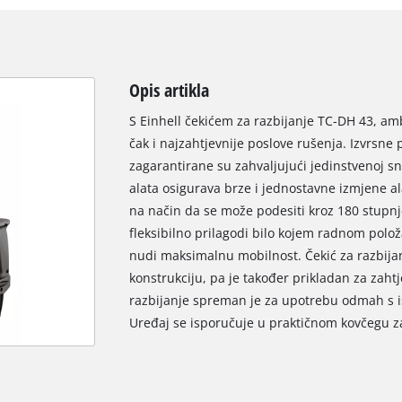
Opis artikla
S Einhell čekićem za razbijanje TC-DH 43, am
čak i najzahtjevnije poslove rušenja. Izvrsne
zagarantirane su zahvaljujući jedinstvenoj sn
alata osigurava brze i jednostavne izmjene a
na način da se može podesiti kroz 180 stupnj
fleksibilno prilagodi bilo kojem radnom pol
nudi maksimalnu mobilnost. Čekić za razbijanj
konstrukciju, pa je također prikladan za zaht
razbijanje spreman je za upotrebu odmah s is
Uređaj se isporučuje u praktičnom kovčegu za 