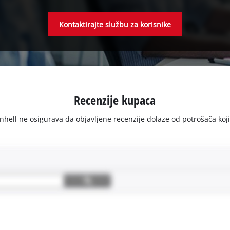
Kontaktirajte službu za korisnike
Recenzije kupaca
ell ne osigurava da objavljene recenzije dolaze od potrošača koji su 