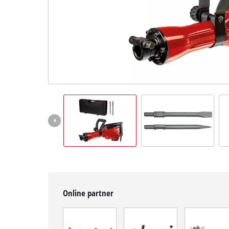
BiH
BS
BiH
English
Online partner