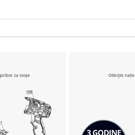
visitor. The website owner needs to setup
the site with their CMP to add this content
to the list of technologies used.
Powered by
Usercentrics Consent
Management Platform
r
pribor za svoje
Otkrijte naše