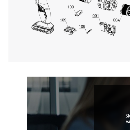
Sl
va