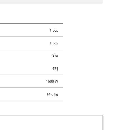
1 pcs
1 pcs
3 m
43 J
1600 W
14.6 kg