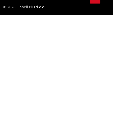
Facebook
Compliance
© 2026 Einhell BiH d.o.o.
YouТube
LinkedIn
Instagram