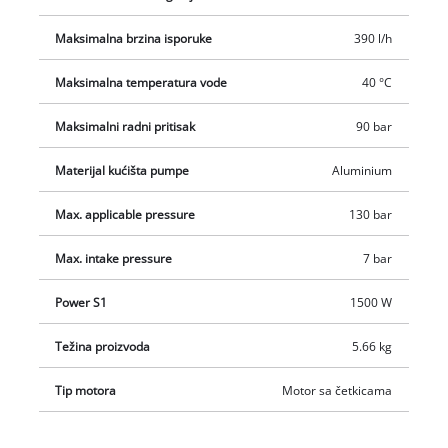
rotirajućom mlaznicom, četkom i posudicom u koju se stavlja
sredstvo za čišćenje.
Maksimalna brzina isporuke
390 l/h
Maksimalna temperatura vode
40 °C
Maksimalni radni pritisak
90 bar
Materijal kućišta pumpe
Aluminium
Max. applicable pressure
130 bar
Max. intake pressure
7 bar
Power S1
1500 W
Težina proizvoda
5.66 kg
Tip motora
Motor sa četkicama