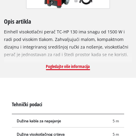
Opis artikla
Einhell visokotlačni perač TC-HP 130 ima snagu od 1500 W i
radi pod visokim tlakom. Zahvaljujući malom, kompaktnom
dizajnu i integriranoj središnjoj ručki za nošenje, visokotlačni
perač je jednostavan za rad i štedi prostor kada se ne koristi.
Visokotlačni perač se automatski uključuje i isključuje, a zbog
Pogledajte više informacija
male težine idealan je za mobilnu upotrebu i prikladan je za
brzo čišćenje lagano zaprljanih površina uz visoku brzinu
protoka. Priključak za vodu ima ugrađeni filter. Za fleksibilnost
u uporabi visokotlačni perač ima modularni sistem
brzootpuštajuće spojnice za priključivanje pribora, a tlak i
Tehnički podaci
jačina vodenog mlaza regulirani su mlaznicama. Također
postoje raznovrsne mogućnosti pohrane mlaznica, pištolja i
Dužina kabla za napajanje
5 m
ostalog pribora. Proizvod se isporučuje u kompletu s
pištoljem, tlačnim crijevom, uskom/širokom mlaznicom,
Dužina visokotlačnog crijeva
5 m