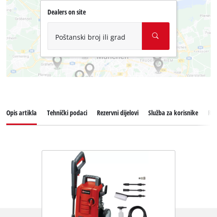
Dealers on site
Poštanski broj ili grad
Opis artikla
Tehnički podaci
Rezervni dijelovi
Služba za korisnike
Rec