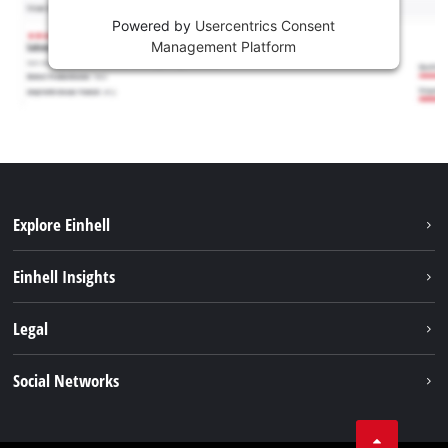
Powered by
Usercentrics Consent
Management Platform
Explore Einhell
Održivost
Einhell Insights
Aku sistem
O nama
Legal
Usluge
Karijera
Brushless
Impresum
Social Networks
Einhell globalno
Zaštita podataka
Tik Tok
Kontakt