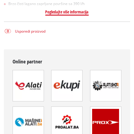
Brzo čisti lagano zaprljane površine sa 390 l/h
Pogledajte više informacija
Usporedi proizvod
Online partner