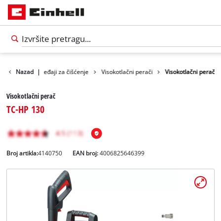
Proizvodi
Nazad
Uređaji za čišćenje
|
Visokotlačni perači
Visokotlačni perač
Visokotlačni perač
TC-HP 130
Broj artikla:
4140750
EAN broj:
4006825646399