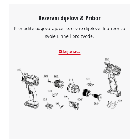
We need your consent to load the
Rezervni dijelovi & Pribor
Google Maps service!
Pronađite odgovarajuće rezervne dijelove ili pribor za
This content is not permitted to load due
svoje Einhell proizvode.
to trackers that are not disclosed to the
visitor. The website owner needs to setup
Otkrijte sada
the site with their CMP to add this content
to the list of technologies used.
Powered by
Usercentrics Consent
Management Platform