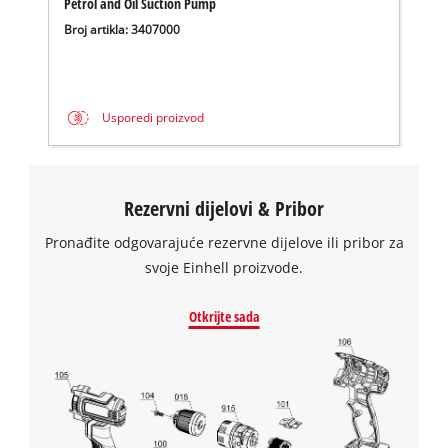
Petrol and Oil Suction Pump
This content is not permitted to load due
Broj artikla: 3407000
to trackers that are not disclosed to the
visitor. The website owner needs to setup
the site with their CMP to add this content
to the list of technologies used.
Usporedi proizvod
Powered by
Usercentrics Consent
Management Platform
Rezervni dijelovi & Pribor
Pronađite odgovarajuće rezervne dijelove ili pribor za
svoje Einhell proizvode.
Otkrijte sada