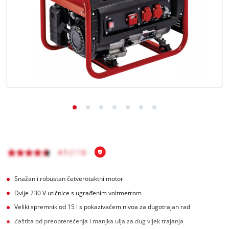
BiH
BS
BiH
English
Snažan i robustan četverotaktni motor
Dvije 230 V utičnice s ugrađenim voltmetrom
Veliki spremnik od 15 l s pokazivačem nivoa za dugotrajan rad
Zaštita od preopterećenja i manjka ulja za dug vijek trajanja