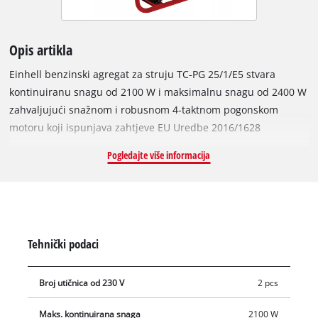
Opis artikla
Einhell benzinski agregat za struju TC-PG 25/1/E5 stvara
kontinuiranu snagu od 2100 W i maksimalnu snagu od 2400 W
zahvaljujući snažnom i robusnom 4-taktnom pogonskom
motoru koji ispunjava zahtjeve EU Uredbe 2016/1628
(Emission 5). Za prijenos električne energije na terminalne
Pogledajte više informacija
uređaje ima dvije utičnice od 230 V, uključujući voltmetar koji
pokazuje napon. AVR funkcija (sustav automatskog upravljanja
naponom) osigurava stabilnu izlaznu snagu. Veliki spremnik
od 15 litara ima praktičan pokazivač razine napunjenosti za
kontinuirani rad. Prekidač protiv preopterećenja i zaštita od
Tehnički podaci
nedostatka ulja osiguravaju siguran i dugotrajan rad.
Benzinski agregat pokreće se jednostavnim povlačenjem
Broj utičnica od 230 V
2 pcs
kabla.
Maks. kontinuirana snaga
2100 W