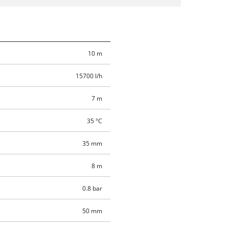
10 m
15700 l/h
7 m
35 °C
35 mm
8 m
0.8 bar
50 mm