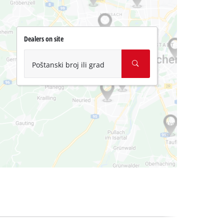
Dealers on site
Poštanski broj ili grad