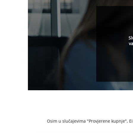
Sl
va
Osim u slučajevima "Provjerene kupnje", Einh