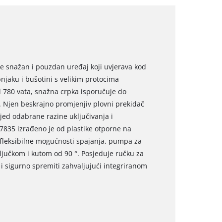
 snažan i pouzdan uređaj koji uvjerava kod
njaku i bušotini s velikim protocima
780 vata, snažna crpka isporučuje do
. Njen beskrajno promjenjiv plovni prekidač
ed odabrane razine uključivanja i
 7835 izrađeno je od plastike otporne na
a fleksibilne mogućnosti spajanja, pumpa za
ljučkom i kutom od 90 °. Posjeduje ručku za
i sigurno spremiti zahvaljujući integriranom