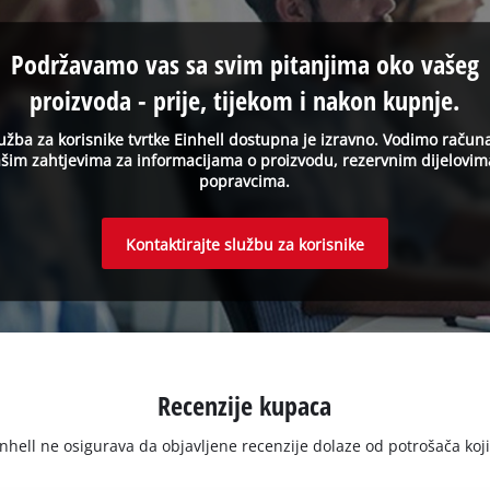
Podržavamo vas sa svim pitanjima oko vašeg
proizvoda - prije, tijekom i nakon kupnje.
užba za korisnike tvrtke Einhell dostupna je izravno. Vodimo račun
šim zahtjevima za informacijama o proizvodu, rezervnim dijelovim
popravcima.
Kontaktirajte službu za korisnike
Recenzije kupaca
ell ne osigurava da objavljene recenzije dolaze od potrošača koji su 