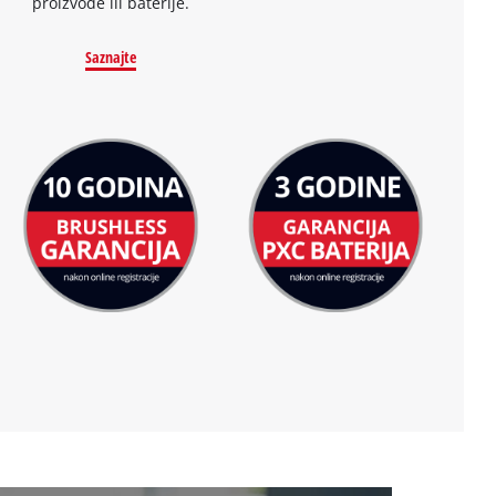
proizvode ili baterije.
Saznajte