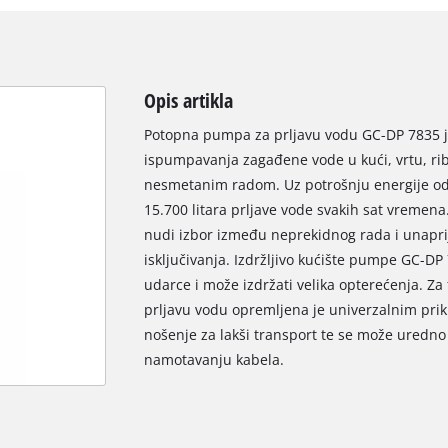
Opis artikla
Potopna pumpa za prljavu vodu GC-DP 7835 je
ispumpavanja zagađene vode u kući, vrtu, rib
nesmetanim radom. Uz potrošnju energije od 
15.700 litara prljave vode svakih sat vremena
nudi izbor između neprekidnog rada i unaprij
isključivanja. Izdržljivo kućište pumpe GC-DP
udarce i može izdržati velika opterećenja. Z
prljavu vodu opremljena je univerzalnim prik
nošenje za lakši transport te se može uredno 
namotavanju kabela.