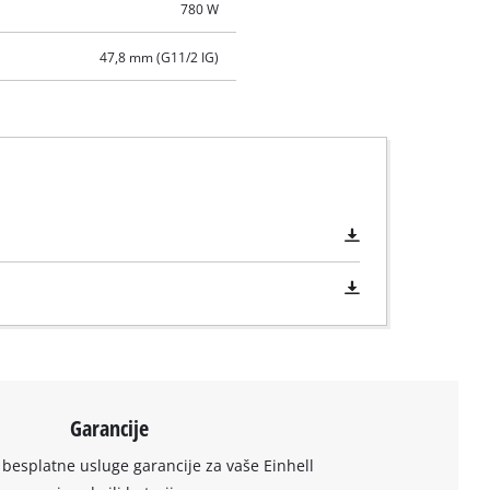
780 W
47,8 mm (G11/2 IG)
Garancije
 besplatne usluge garancije za vaše Einhell