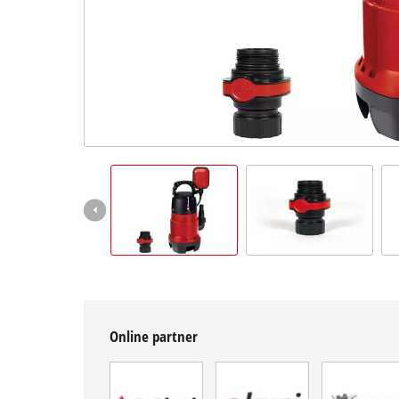
BiH
BS
BiH
English
Online partner