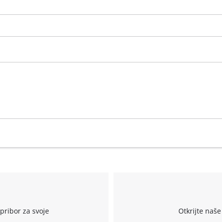
visitor. The website owner needs to setup
the site with their CMP to add this content
to the list of technologies used.
Powered by
Usercentrics Consent
Management Platform
r
pribor za svoje
Otkrijte naše