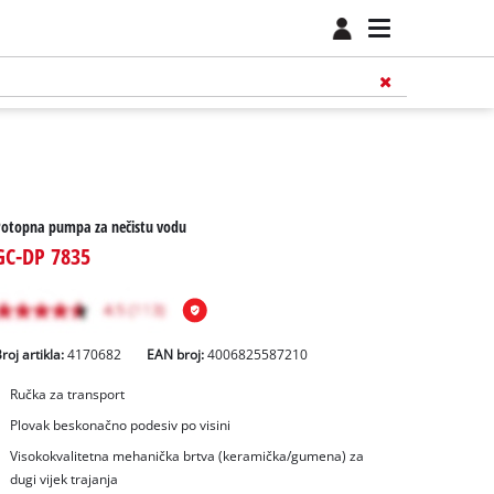
Potopna pumpa za nečistu vodu
GC-DP 7835
roj artikla:
4170682
EAN broj:
4006825587210
Ručka za transport
Plovak beskonačno podesiv po visini
Visokokvalitetna mehanička brtva (keramička/gumena) za
dugi vijek trajanja