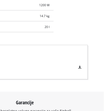
1200 W
14.7 kg
20 l
Garancije
 besplatne usluge garancije za vaše Einhell