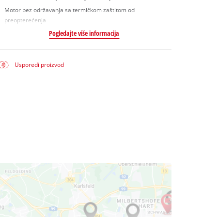
Motor bez održavanja sa termičkom zaštitom od
preopterećenja
Pogledajte više informacija
Usporedi proizvod