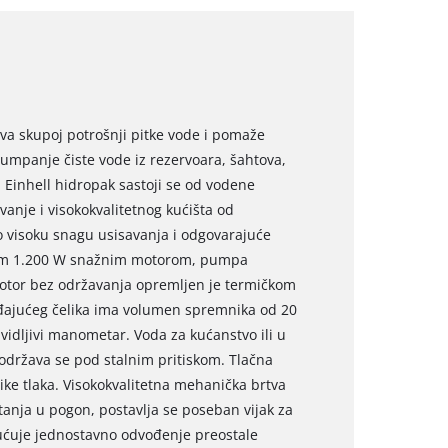
va skupoj potrošnji pitke vode i pomaže
 pumpanje čiste vode iz rezervoara, šahtova,
u. Einhell hidropak sastoji se od vodene
vanje i visokokvalitetnog kućišta od
 visoku snagu usisavanja i odgovarajuće
vojim 1.200 W snažnim motorom, pumpa
 motor bez održavanja opremljen je termičkom
đajućeg čelika ima volumen spremnika od 20
o vidljivi manometar. Voda za kućanstvo ili u
 održava se pod stalnim pritiskom. Tlačna
like tlaka. Visokokvalitetna mehanička brtva
štanja u pogon, postavlja se poseban vijak za
ućuje jednostavno odvođenje preostale