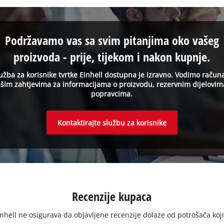
Podržavamo vas sa svim pitanjima oko vašeg
proizvoda - prije, tijekom i nakon kupnje.
užba za korisnike tvrtke Einhell dostupna je izravno. Vodimo račun
šim zahtjevima za informacijama o proizvodu, rezervnim dijelovim
popravcima.
Kontaktirajte službu za korisnike
Recenzije kupaca
ell ne osigurava da objavljene recenzije dolaze od potrošača koji su 