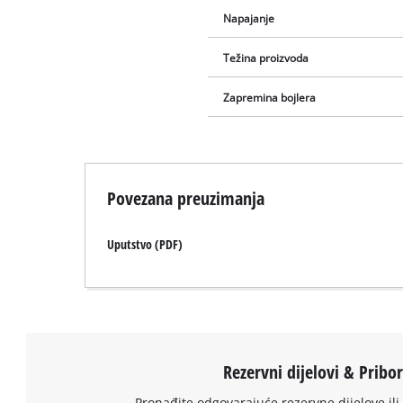
Napajanje
Težina proizvoda
Zapremina bojlera
Povezana preuzimanja
Uputstvo (PDF)
Rezervni dijelovi & Pribo
Pronađite odgovarajuće rezervne dijelove ili 