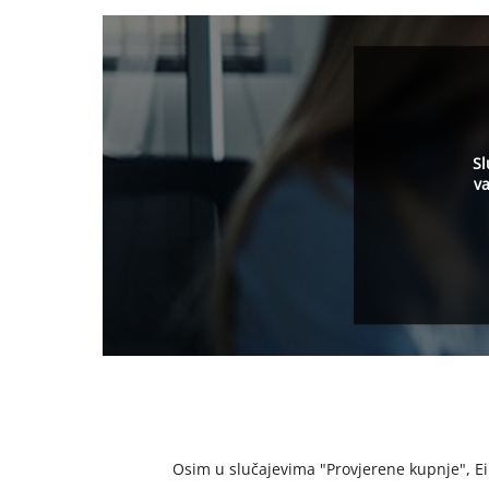
Sl
va
Osim u slučajevima "Provjerene kupnje", Einh