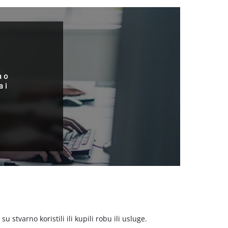
a o
a i
stvarno koristili ili kupili robu ili usluge.