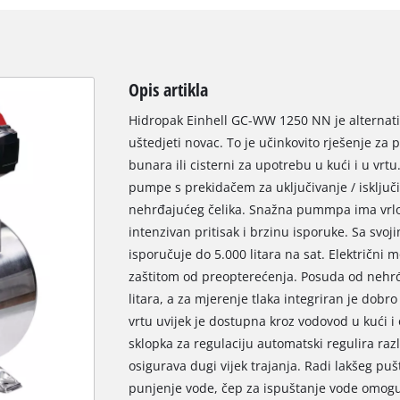
Opis artikla
Hidropak Einhell GC-WW 1250 NN je alternati
uštedjeti novac. To je učinkovito rješenje za
bunara ili cisterni za upotrebu u kući i u vrt
pumpe s prekidačem za uključivanje / isključi
nehrđajućeg čelika. Snažna pummpa ima vrlo
intenzivan pritisak i brzinu isporuke. Sa s
isporučuje do 5.000 litara na sat. Električni
zaštitom od preopterećenja. Posuda od nehr
litara, a za mjerenje tlaka integriran je dobr
vrtu uvijek je dostupna kroz vodovod u kući i
sklopka za regulaciju automatski regulira raz
osigurava dugi vijek trajanja. Radi lakšeg pu
punjenje vode, čep za ispuštanje vode omog