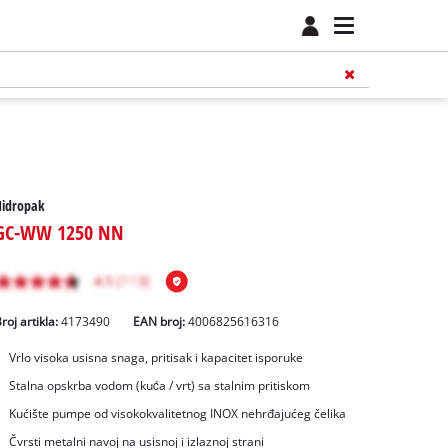
Hidropak
GC-WW 1250 NN
roj artikla:
4173490
EAN broj:
4006825616316
Vrlo visoka usisna snaga, pritisak i kapacitet isporuke
Stalna opskrba vodom (kuća / vrt) sa stalnim pritiskom
Kućište pumpe od visokokvalitetnog INOX nehrđajućeg čelika
Čvrsti metalni navoj na usisnoj i izlaznoj strani