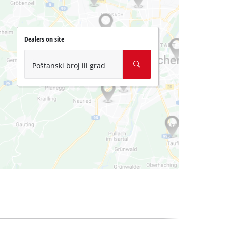
Dealers on site
Poštanski broj ili grad