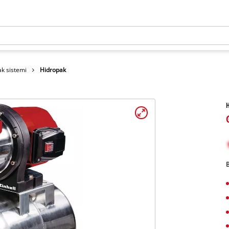
k sistemi
Hidropak
B