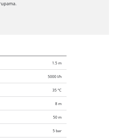
 rupama.
1.5 m
5000 l/h
35 °C
8 m
50 m
5 bar