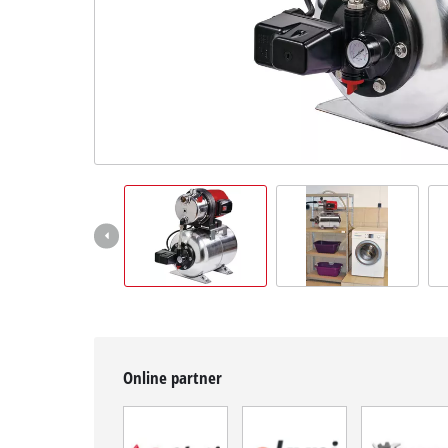
BiH
BS
BiH
English
Online partner