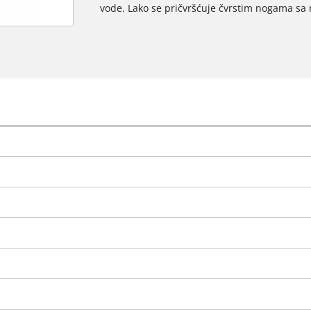
vode. Lako se pričvršćuje čvrstim nogama sa
We need your consent to load the
Google Maps service!
This content is not permitted to load due
to trackers that are not disclosed to the