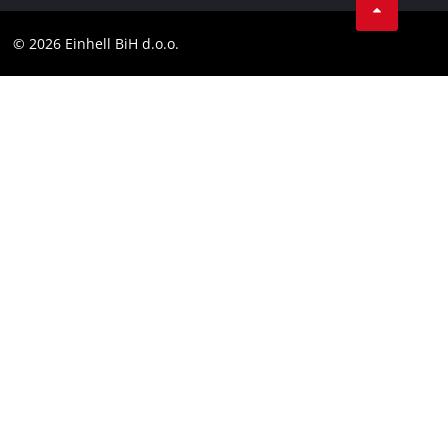
Kontakt
Facebook
Compliance
© 2026 Einhell BiH d.o.o.
YouТube
LinkedIn
Instagram