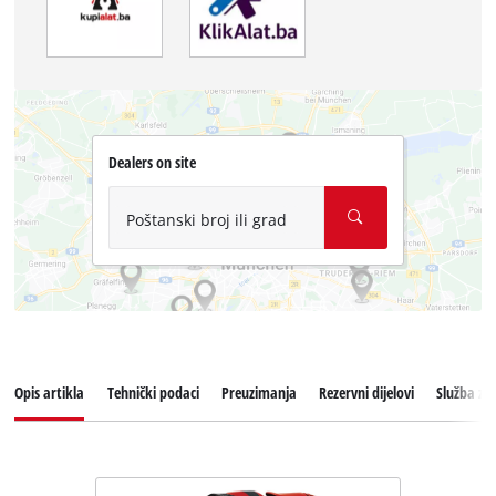
Dealers on site
Poštanski broj ili grad
Opis artikla
Tehnički podaci
Preuzimanja
Rezervni dijelovi
Služba za