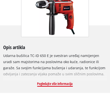
Opis artikla
Udarna bušilica TC-ID 650 E je svestran uređaj namijenjen
uradi sam majstorima na poslovima oko kuće, radionice ili
garaže. Sa svojim funkcijama bušenja i udaranja, te funkcijom
odvijanja i zatezanja vijaka pomaže u svim sličnim poslovima.
Različiti nastavci mogu se brzo zamijeniti bez upotrebe alata
Pogledajte više informacija
na praktičnoj steznoj glavi. Brzina bušenja može se pred
odabrati i precizno podesiti s ugrađenom elektroničkom
kontrolom brzine. Konstantna dubina bušenja zagarantirana
je radi metalnog graničnika dubine koji može precizno