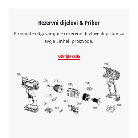
the site with their CMP to add this content
to the list of technologies used.
Powered by
Usercentrics Consent
Rezervni dijelovi & Pribor
Management Platform
Pronađite odgovarajuće rezervne dijelove ili pribor za
svoje Einhell proizvode.
Otkrijte sada