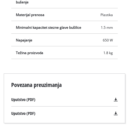
bušenje
Materijal prenosa
Plastika
Minimalni kapacitet stezne glave bušilice
1.5 mm
Napajanje
650 W
Težina proizvoda
1.8 kg
Povezana preuzimanja
We need your consent to load the
Uputstvo (PDF)
Google Maps service!
This content is not permitted to load due
Uputstvo (PDF)
to trackers that are not disclosed to the
visitor. The website owner needs to setup