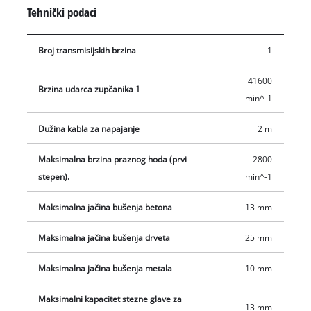
podešavati. Praktična kuka za remen pomaže da Vam ruke
Tehnički podaci
ostanu slobodne između radova.
Broj transmisijskih brzina
1
41600
Brzina udarca zupčanika 1
min^-1
Dužina kabla za napajanje
2 m
Maksimalna brzina praznog hoda (prvi
2800
stepen).
min^-1
Maksimalna jačina bušenja betona
13 mm
Maksimalna jačina bušenja drveta
25 mm
Maksimalna jačina bušenja metala
10 mm
Maksimalni kapacitet stezne glave za
13 mm