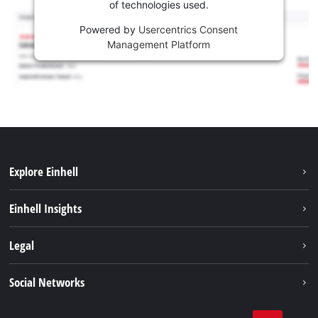
of technologies used.
Powered by
Usercentrics Consent
Management Platform
Explore Einhell
Održivost
Einhell Insights
Aku sistem
O nama
Legal
Usluge
Karijera
Brushless
Impresum
Social Networks
Einhell globalno
Zaštita podataka
Tik Tok