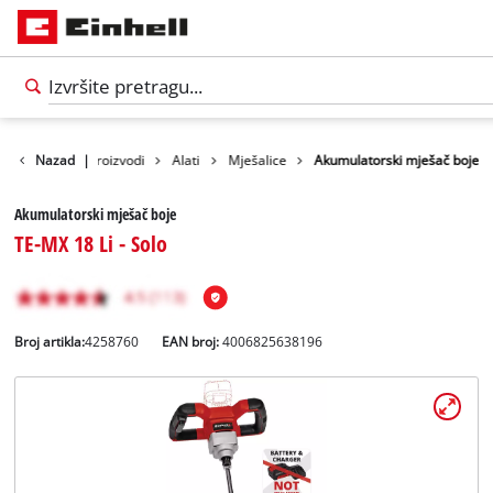
Nazad
|
Proizvodi
Alati
Mješalice
Akumulatorski mješač boje
Akumulatorski mješač boje
TE-MX 18 Li - Solo
Broj artikla:
4258760
EAN broj:
4006825638196