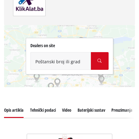
Dealers on site
Poštanski broj ili grad
Opis artikla
Tehnički podaci
Video
Baterijski sustav
Preuzimanja