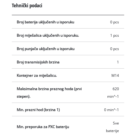
pokreće polagano - bez prskanja ili grudica. Ergonomski
Tehnički podaci
oblikovana ručka čini ovaj alat ugodnim za rad i omogućuje
čvrsto držanje. Lagano i robusno aluminijsko kućište prijenosa
Broj baterija uključenih u isporuku
0 pcs
dizajnirano je za dugi životni vijek alata. Robustan prihvat
mješača ima navoj M14. Opseg isporuke uključuje jednu
Broj miješalica uključenih u isporuku.
1 pcs
miješalicu za žbuku (Ø 100 mm). Ovaj proizvod dolazi bez
Power X-Change baterije i punjača koji su dostupni zasebno.
Broj punjača uključenih u isporuku
0 pcs
Sve punjive baterije iz PXC sistema mogu se kombinirati s
akumulatorskim mješačem za boju i ljepilo.
Broj transmisijskih brzina
1
Kontejner za miješalicu.
M14
Maksimalna brzina praznog hoda (prvi
620
stepen).
min^-1
Min. prazni hod (brzina 1)
0 min^-1
Sve
Min. preporuka za PXC bateriju
baterije