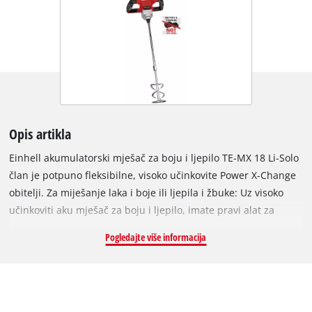
Opis artikla
Einhell akumulatorski mješač za boju i ljepilo TE-MX 18 Li-Solo
član je potpuno fleksibilne, visoko učinkovite Power X-Change
obitelji. Za miješanje laka i boje ili ljepila i žbuke: Uz visoko
učinkoviti aku mješač za boju i ljepilo, imate pravi alat za
proizvodnju homogene mase. TE-MX 18 Li-Solo ima
Pogledajte više informacija
elektronsku kontrolu brzine za prilagođavanje svakom
pojedinom materijalu i primjeni, tako da se može pojedinačno
podesiti na konzistenciju ili tvrdoću potrebnu za smjesu.
Funkcija polaganog pokretanja osigurava da se miješanje