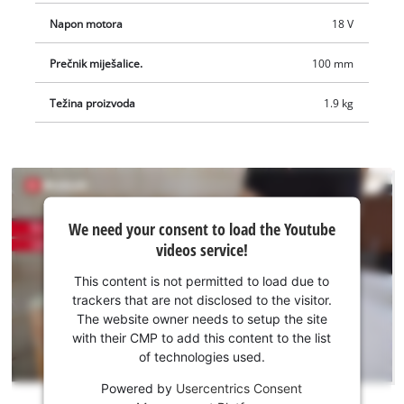
Napon motora
18 V
Prečnik miješalice.
100 mm
Težina proizvoda
1.9 kg
We
We need your consent to load the Youtube
need
videos service!
your
consent
This content is not permitted to load due to
to load
trackers that are not disclosed to the visitor.
the
The website owner needs to setup the site
Youtube
with their CMP to add this content to the list
of technologies used.
service!
Powered by
Usercentrics Consent
This