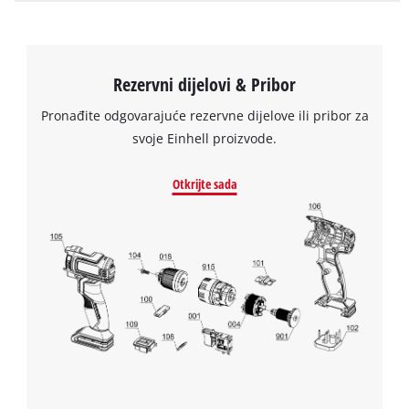
the
site
with
their
Rezervni dijelovi & Pribor
CMP
to
Pronađite odgovarajuće rezervne dijelove ili pribor za
add
svoje Einhell proizvode.
this
content
Otkrijte sada
to
the
list
of
technologies
used.
Powered
by
Usercentrics
Consent
Management