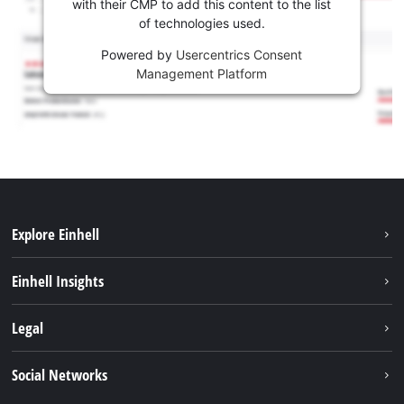
with their CMP to add this content to the list
of technologies used.
Powered by
Usercentrics Consent
Management Platform
Explore Einhell
Održivost
Einhell Insights
Aku sistem
O nama
Legal
Usluge
Karijera
Brushless
Impresum
Social Networks
Einhell globalno
Zaštita podataka