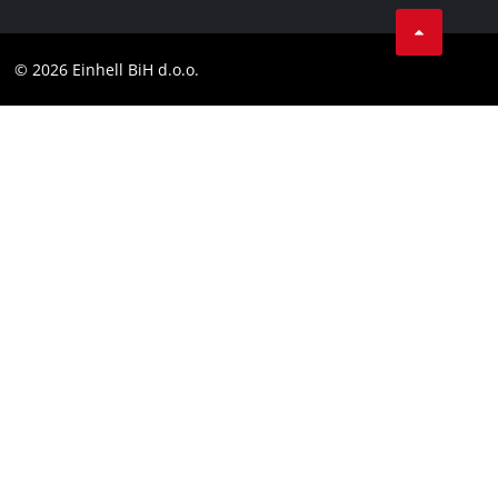
Tik Tok
Kontakt
Facebook
Compliance
© 2026 Einhell BiH d.o.o.
YouТube
LinkedIn
Instagram