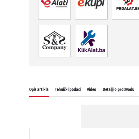
Opis artikla
Tehnički podaci
Video
Detalji o proizvodu