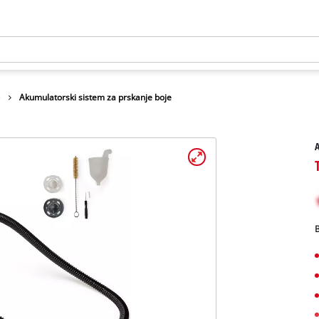
e
Akumulatorski sistem za prskanje boje
A
B