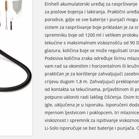
Einhell akumulatorski uređaj za raspršivanje b
za poslove bojenja i lakiranja. Praktični ure
porodice, gdje se sve baterije i punjači mogu
sistem za raspršivanje boje prikladan je za s
spremniku boje od 1200 ml i velikom protoku d
tekućine s maksimalnom viskoznošću od 90 DI
glazura, količina boje se može regulisati izr
Podesiva količina zraka određuje širinu mlaz
vam rad sa okomitim i horizontalnim ili kruž
praktičan je za korištenje zahvaljujući zaseb
crijevu dugom 1,8 m. Zahvaljujući preklopno
od kontakta sa tekućinama, prljavštinom ili 
potpuno ukloniti radi lakšeg čišćenja. Osim to
igle, uključena je u isporuku. Isporučeni dod
mjernom ljestvicom i poklopcem, tri mlaznice
viskoznost i spremnik za ispitivanje viskozno
Li-Solo isporučuje se bez baterije i punjača.