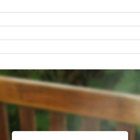
visitor. The website owner needs to setup
the site with their CMP to add this content
to the list of technologies used.
Powered by
Usercentrics Consent
Management Platform