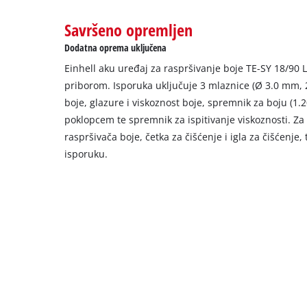
to
Savršeno opremljen
setup
the
Dodatna oprema uključena
site
Einhell aku uređaj za raspršivanje boje TE-SY 18/90 L
with
their
priborom. Isporuka uključuje 3 mlaznice (Ø 3.0 mm, 
CMP
boje, glazure i viskoznost boje, spremnik za boju (1.
to
poklopcem te spremnik za ispitivanje viskoznosti. Za
add
raspršivača boje, četka za čišćenje i igla za čišćenje,
this
isporuku.
content
to
the
list
of
technologies
used.
Powered
by
Usercentrics