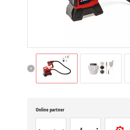
BiH
BS
BiH
English
Online partner