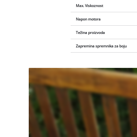
Max. Viskoznost
Napon motora
Težina proizvoda
Zapremina spremnika za boju
We
need
your
consent
to load
the
Youtube
service!