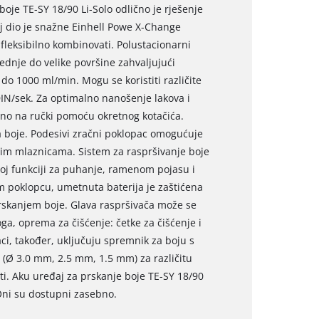
oje TE-SY 18/90 Li-Solo odlično je rješenje
đaj dio je snažne Einhell Powe X-Change
 fleksibilno kombinovati. Polustacionarni
rednje do velike površine zahvaljujući
o 1000 ml/min. Mogu se koristiti različite
N/sek. Za optimalno nanošenje lakova i
avno na ručki pomoću okretnog kotačića.
a boje. Podesivi zračni poklopac omogućuje
nim mlaznicama. Sistem za raspršivanje boje
noj funkciji za puhanje, ramenom pojasu i
m poklopcu, umetnuta baterija je zaštićena
prskanjem boje. Glava raspršivača može se
ga, oprema za čišćenje: četke za čišćenje i
aci, također, uključuju spremnik za boju s
 (Ø 3.0 mm, 2.5 mm, 1.5 mm) za različitu
sti. Aku uređaj za prskanje boje TE-SY 18/90
 Oni su dostupni zasebno.