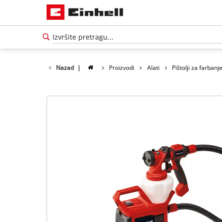
Nazad
|
Proizvodi
Alati
Pištolji za farbanj