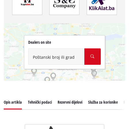
Dealers on site
Poštanski broj ili grad
Opis artikla
Tehnički podaci
Rezervni dijelovi
Služba za korisnike
Rec