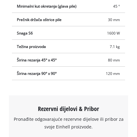
Minimalni kut okretanja (glava pile)
45 °
Prečnik držača oštrice pile
30 mm
Snaga S6
1600 W
Težina proizvoda
7.1 kg
Širina rezanja 45° x 45°
80 mm
We need your consent to load the
Širina rezanja 90° x 90°
120 mm
Google Maps service!
This content is not permitted to load due
to trackers that are not disclosed to the
visitor. The website owner needs to setup
the site with their CMP to add this content
Rezervni dijelovi & Pribor
to the list of technologies used.
Pronađite odgovarajuće rezervne dijelove ili pribor za
Powered by
Usercentrics Consent
svoje Einhell proizvode.
Management Platform