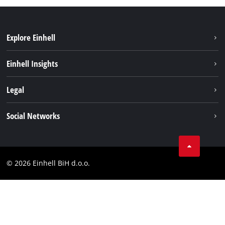
Explore Einhell
Održivost
Einhell Insights
Aku sistem
O nama
Legal
Usluge
Karijera
Brushless
Impresum
Social Networks
Einhell globalno
Zaštita podataka
Tik Tok
Kontakt
Facebook
Compliance
© 2026 Einhell BiH d.o.o.
YouТube
LinkedIn
Instagram