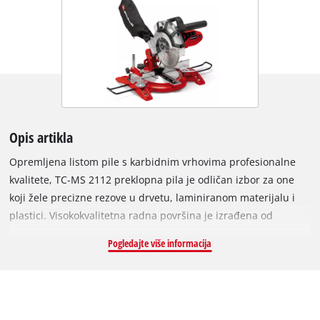
Opis artikla
Opremljena listom pile s karbidnim vrhovima profesionalne
kvalitete, TC-MS 2112 preklopna pila je odličan izbor za one
koji žele precizne rezove u drvetu, laminiranom materijalu i
plastici. Visokokvalitetna radna površina je izrađena od
aluminija. Podešavanje kuta piljenja je moguće obaviti jednom
Pogledajte više informacija
rukom u beskonačno mnogo pozicija. Stol je opremljen
praktičnim mjerilom za određivanje širine rezanja. Duži radni
komadi se oslanjaju na bočne oslonce sa svake strane uređaja,
a priložene stege komad osiguravaju na postavljenom mjestu