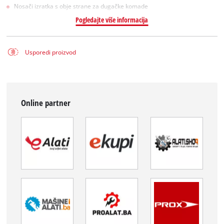
Nosači izratka s obje strane za dugačke komade
Pogledajte više informacija
Usporedi proizvod
Online partner