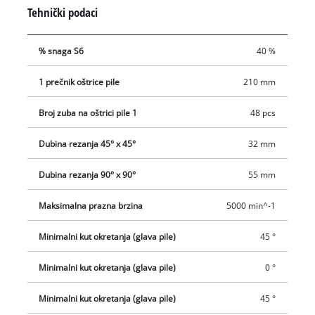
tako da i zahtjevnije poslove možete obaviti bez poteškoća.
Tehnički podaci
Vrhovi reznog lista su presvučeni karbidom, a kapacitet
rezanja jednog lista je preko 200 m. Rezni list je moguće
% snaga S6
40 %
jednostavno promijeniti zahvaljujući blokadi osovine. Vreća za
prašinu skuplja piljevinu nastalu kod rezanja, a praktična
1 prečnik oštrice pile
210 mm
drška olakšava transport.
Broj zuba na oštrici pile 1
48 pcs
Dubina rezanja 45° x 45°
32 mm
Dubina rezanja 90° x 90°
55 mm
Maksimalna prazna brzina
5000 min^-1
Minimalni kut okretanja (glava pile)
45 °
Minimalni kut okretanja (glava pile)
0 °
Minimalni kut okretanja (glava pile)
45 °