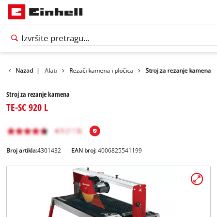
Proizvodi
Nazad
|
Alati
Rezači kamena i pločica
Stroj za rezanje kamena
Stroj za rezanje kamena
TE-SC 920 L
Broj artikla:
4301432
EAN broj:
4006825541199