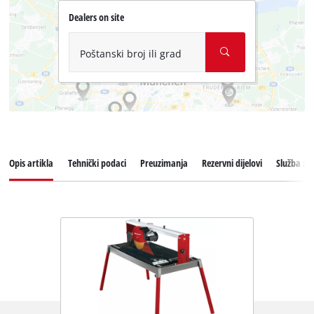
Dealers on site
Poštanski broj ili grad
Opis artikla
Tehnički podaci
Preuzimanja
Rezervni dijelovi
Služba za