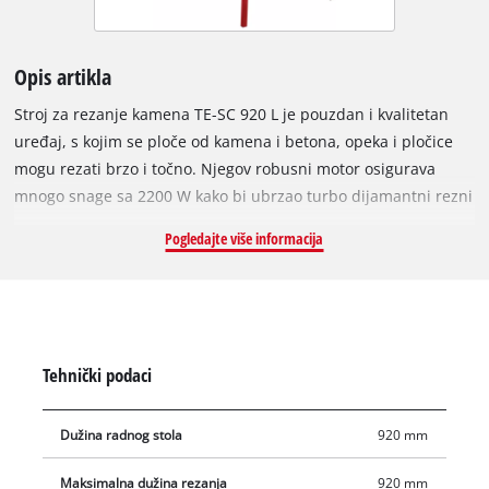
Opis artikla
Stroj za rezanje kamena TE-SC 920 L je pouzdan i kvalitetan
uređaj, s kojim se ploče od kamena i betona, opeka i pločice
mogu rezati brzo i točno. Njegov robusni motor osigurava
mnogo snage sa 2200 W kako bi ubrzao turbo dijamantni rezni
disk promjera 300 mm s tvrdim materijalima kao što su granit
Pogledajte više informacija
i mramor. RT-SC 920 L ima glavu motora koja se može
neprestano zakretati od 0 ° do 45 ° pomoću četverosmjernog
vodiča motora s kugličnim ležajem, pri čemu se duljine
materijala do 920 mm mogu rezati zahvaljujući iznimno
dugom povlačenju. Zahvaljujući aluminijskom kutnom
Tehnički podaci
graničniku koji se može podesiti po stupnju, u nekoliko koraka
moguće je izraditi rezne ploče, dvostruki nagibni ili jolly rez.
Dužina radnog stola
920 mm
Pomična montaža glave motora također omogućuje izvođenje
urezivanja. Veliki radni stol s gumenom podloškom koji ne
Maksimalna dužina rezanja
920 mm