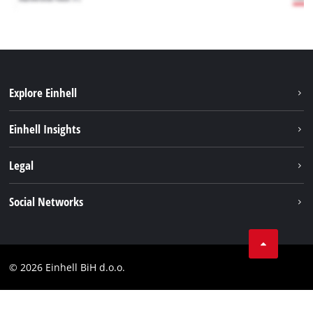
Explore Einhell
Održivost
Einhell Insights
Aku sistem
O nama
Legal
Usluge
Karijera
Brushless
Impresum
Social Networks
Einhell globalno
Zaštita podataka
Tik Tok
Kontakt
Facebook
Compliance
© 2026 Einhell BiH d.o.o.
YouТube
LinkedIn