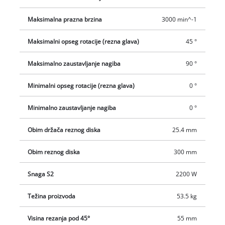
kliže leži na čvrstoj podlozi. Odvojivi laser olakšava precizan
rad označavanjem linije razdvajanja točno na izradku. Voda za
Maksimalna prazna brzina
3000 min^-1
hlađenje rezne ploče prenosi na uređaj pomoću integrirane
vodene pumpe iz masivnog lima.
Maksimalni opseg rotacije (rezna glava)
45 °
Maksimalno zaustavljanje nagiba
90 °
Minimalni opseg rotacije (rezna glava)
0 °
Minimalno zaustavljanje nagiba
0 °
Obim držača reznog diska
25.4 mm
Obim reznog diska
300 mm
Snaga S2
2200 W
Težina proizvoda
53.5 kg
Visina rezanja pod 45°
55 mm