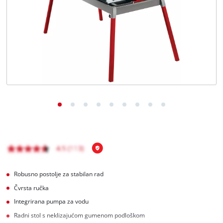
BiH
BS
BiH
English
Robusno postolje za stabilan rad
Čvrsta ručka
Integrirana pumpa za vodu
Radni stol s neklizajućom gumenom podloškom