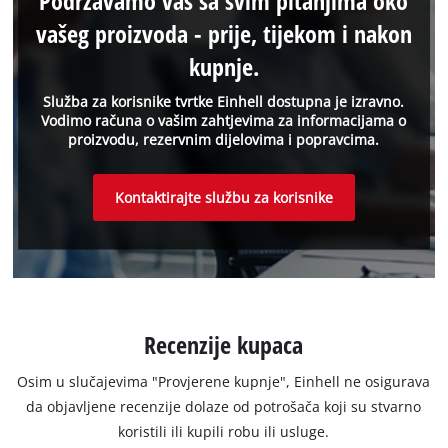
Podržavamo vas sa svim pitanjima oko
vašeg proizvoda - prije, tijekom i nakon
kupnje.
Služba za korisnike tvrtke Einhell dostupna je izravno.
Vodimo računa o vašim zahtjevima za informacijama o
proizvodu, rezervnim dijelovima i popravcima.
Kontaktirajte službu za korisnike
Recenzije kupaca
Osim u slučajevima "Provjerene kupnje", Einhell ne osigurava
da objavljene recenzije dolaze od potrošača koji su stvarno
koristili ili kupili robu ili usluge.