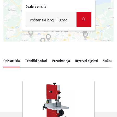
Dealers on site
Poštanski broj ili grad
Opis artikla
Tehnički podaci
Preuzimanja
Rezervni dijelovi
Služba za