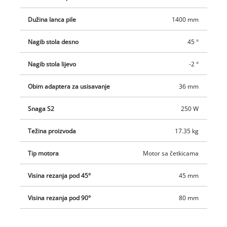
sigurnosnim štapom za guranje radnog materijala. Radni stol
ove pile je mnogostruko podesivog nagiba te omogućava
Dužina lanca pile
1400 mm
odrađivanje čak i vrlo nezgodnih rezova.
Nagib stola desno
45 °
Nagib stola lijevo
-2 °
Obim adaptera za usisavanje
36 mm
Snaga S2
250 W
Težina proizvoda
17.35 kg
Tip motora
Motor sa četkicama
Visina rezanja pod 45°
45 mm
Visina rezanja pod 90°
80 mm