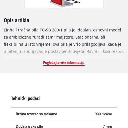
Opis artikla
Einhell tračna pila TC-SB 200/1 pila je idealan, osnovni model
za ambiciozne ''uradi sam'' majstore. Stacionarna, ali
fleksibilna u isto vrijeme, ova pila je vrlo prilagodljiva, kada je
u pitanju ispunjavanje postavljenih uvjeta. Ravni ili kosi rezovi,
uzdužno ili poprečno rezanje, ova pila nudi široki spektar
Pogledajte više informacija
mogućnosti. Ovisno o reznom listu koji se koristi, bez napora
reže drvo, plastiku i slične materijale zahvaljujući snažnom
motoru jačine 240 W. Koristi li se pravilno TC-SB 200/1 nudi
visoku razinu sigurnosti. Regulator visine nije namijenjen
samo za obavljanje preciznih rezova. Podešavanje idealne
Tehnički podaci
radne visine, korisniku osigurava da može raditi sigurno i
udobno. Multi-pozicijski podesivi stabilizator pile smanjuje
Brzina testere sa trakama
900 m/min
vibracije reznog lista te osigurava pouzdane performanse i
fine rezove u isto vrijeme. Pila je opremljena dodatnim
Dubina trake pile
7 mm