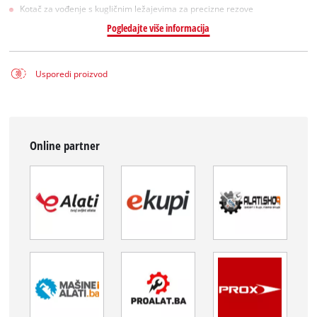
Kotač za vođenje s kugličnim ležajevima za precizne rezove
Pogledajte više informacija
Usporedi proizvod
Online partner