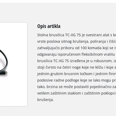
Opis artikla
Stolna brusilica TC-XG 75 je svestrani alat s
vrste poslova sitnog brušenja, poliranja i čiš
zahvaljujućis priboru od 100 komada koji se
odgovaraju isporučenom fleksibilnom vratilu 
brusilica TC-XG 75 izrađena je u robusnom, 
stoji čvrsto na četiri noge koje ne kližu i koj
jednim grubim brusnim točkom i jednim fini
podesive radne podloge koje se lako mogu pri
tako, brzina se može postaviti pojedinačno za 
velikim zaštitnim staklom i zaštitnim poklopc
brušenja.