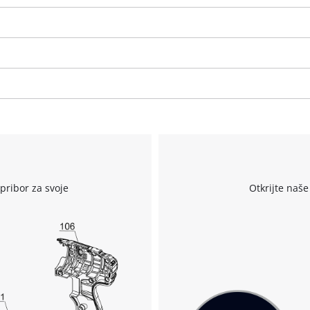
visitor. The website owner needs to setup
the site with their CMP to add this content
to the list of technologies used.
Powered by
Usercentrics Consent
Management Platform
r
pribor za svoje
Otkrijte naše