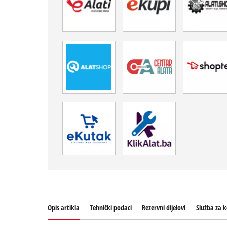
Opis artikla
Tehnički podaci
Rezervni dijelovi
Služba za k