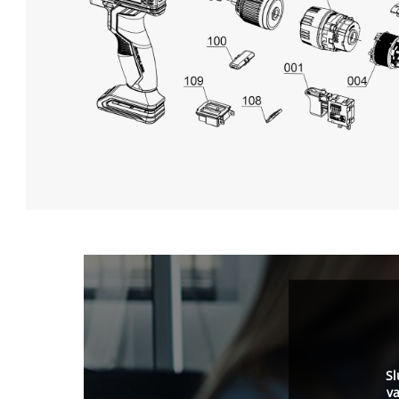
Sl
va