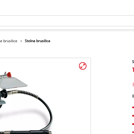
e brusilice
Stolna brusilica
S
B