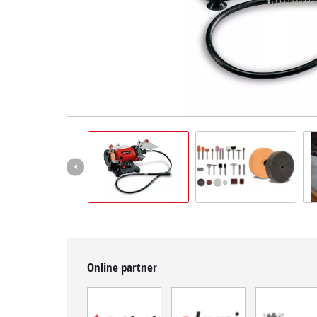
BiH
BS
BiH
English
Online partner