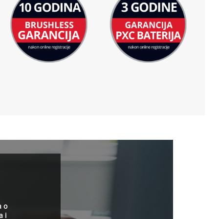
a o
a i