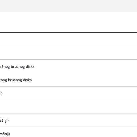
ažnog brusnog diska
žnog brusnog diska
i)
We need your consent to load the
Google Maps service!
ašnji)
This content is not permitted to load due
to trackers that are not disclosed to the
ašnji)