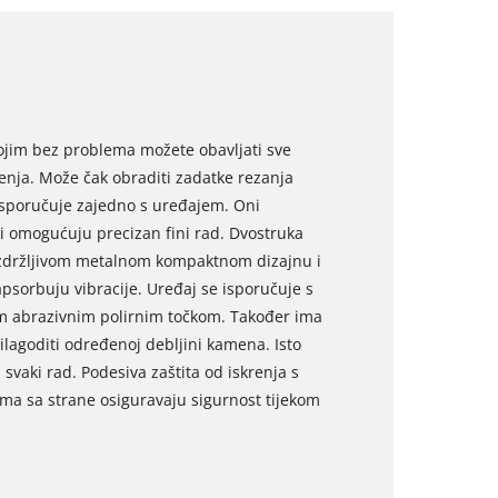
 kojim bez problema možete obavljati sve
ćenja. Može čak obraditi zadatke rezanja
 isporučuje zajedno s uređajem. Oni
i omogućuju precizan fini rad. Dvostruka
izdržljivom metalnom kompaktnom dizajnu i
e apsorbuju vibracije. Uređaj se isporučuje s
m abrazivnim polirnim točkom. Također ima
lagoditi određenoj debljini kamena. Isto
svaki rad. Podesiva zaštita od iskrenja s
ima sa strane osiguravaju sigurnost tijekom