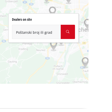
Dealers on site
Poštanski broj ili grad