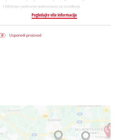
I čišćenje i poliranje jednostavni za izvođenje
Pogledajte više informacija
Usporedi proizvod