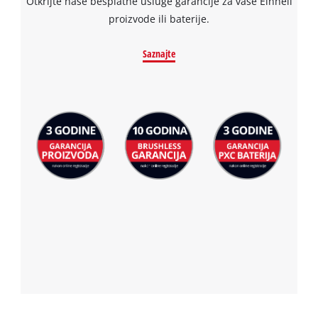
Otkrijte naše besplatne usluge garancije za vaše Einhell
proizvode ili baterije.
Saznajte