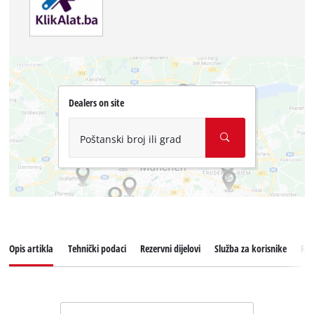
Dealers on site
Poštanski broj ili grad
Opis artikla
Tehnički podaci
Rezervni dijelovi
Služba za korisnike
Rec