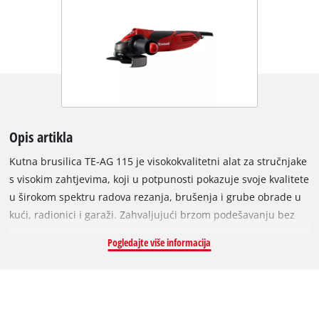
Opis artikla
Kutna brusilica TE-AG 115 je visokokvalitetni alat za stručnjake
s visokim zahtjevima, koji u potpunosti pokazuje svoje kvalitete
u širokom spektru radova rezanja, brušenja i grube obrade u
kući, radionici i garaži. Zahvaljujući brzom podešavanju bez
alata, njegov štitnik ploče može se u tren oka prilagoditi
Pogledajte više informacija
svakom zadatku, a blokada vretena omogućuje brzu i
jednostavnu promjenu alata. TE-AG 115 opremljen je
robusnom, ravnom metalnom glavom zupčanika, koja
osigurava optimalan prijenos snage i rad s niskim vibracijama,