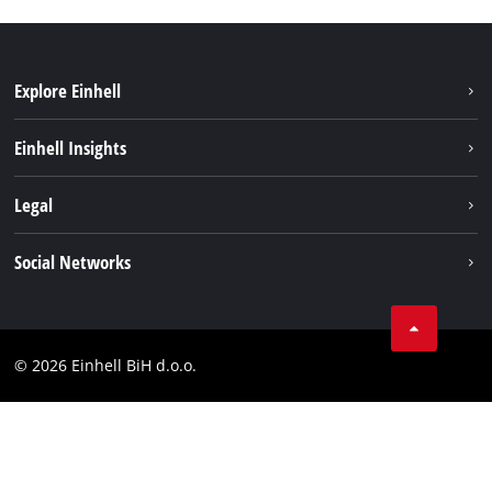
Explore Einhell
Održivost
Einhell Insights
Aku sistem
O nama
Legal
Usluge
Karijera
Brushless
Impresum
Social Networks
Einhell globalno
Zaštita podataka
Tik Tok
Kontakt
Facebook
Compliance
© 2026 Einhell BiH d.o.o.
YouТube
LinkedIn
Instagram