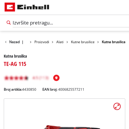
Nazad
|
Proizvodi
Alati
Kutne brusilice
Kutna brusilica
Kutna brusilica
TE-AG 115
Broj artikla:
4430850
EAN broj:
4006825577211