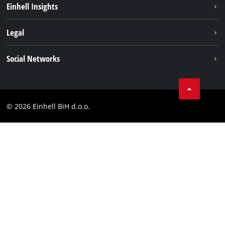
Einhell Insights
Aku sistem
O nama
Legal
Usluge
Karijera
Brushless
Impresum
Social Networks
Einhell globalno
Zaštita podataka
Tik Tok
Kontakt
Facebook
Compliance
© 2026 Einhell BiH d.o.o.
YouТube
LinkedIn
Instagram