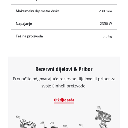
Maksimalni dijametar diska
230 mm
Napajanje
2350 W
Težina proizvoda
5.5 kg
Rezervni dijelovi & Pribor
Pronađite odgovarajuće rezervne dijelove ili pribor za
svoje Einhell proizvode.
We need your consent to load the
Otkrijte sada
Google Maps service!
This content is not permitted to load due
to trackers that are not disclosed to the
visitor. The website owner needs to setup