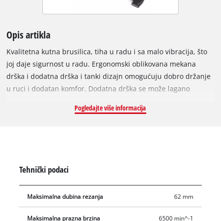
Opis artikla
Kvalitetna kutna brusilica, tiha u radu i sa malo vibracija, što
joj daje sigurnost u radu. Ergonomski oblikovana mekana
drška i dodatna drška i tanki dizajn omogućuju dobro držanje
u ruci i dodatan komfor. Dodatna drška se može lagano
ustabiliti u tri različite pozicije. Dodatna sigurnost je
Pogledajte više informacija
osigurana zbog funkcije laganog pokretanja. Zaštita reznih
ploča se može brzo i bez alata prilagođavati. Kutna brusilica
se praktično pohranjuje nakon rada s njom zbog prihvata
kabla. Dodatna prednost kod rukovanja ovom brusilicom
pruža glavna drška koja se može zakretati i ima ugrađenu
Tehnički podaci
antivibracijsku zaštitu za ugodan rad.
Maksimalna dubina rezanja
62 mm
Maksimalna prazna brzina
6500 min^-1