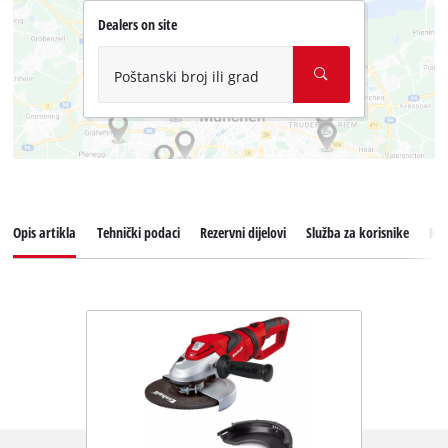
Dealers on site
Poštanski broj ili grad
Opis artikla
Tehnički podaci
Rezervni dijelovi
Služba za korisnike
Rec