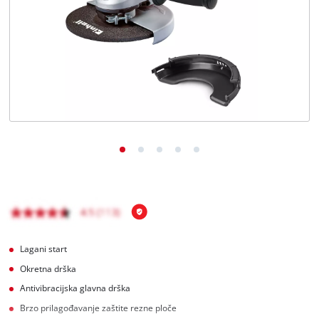
BiH
BS
BiH
English
Lagani start
Okretna drška
Antivibracijska glavna drška
Brzo prilagođavanje zaštite rezne ploče