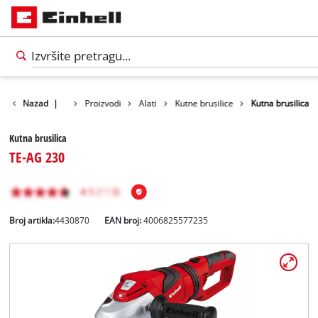
Nazad
|
Proizvodi
Alati
Kutne brusilice
Kutna brusilica
Kutna brusilica
TE-AG 230
Broj artikla:
4430870
EAN broj:
4006825577235