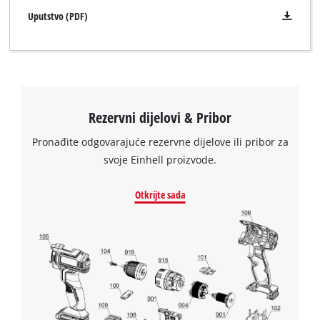
Uputstvo (PDF)
Rezervni dijelovi & Pribor
Pronađite odgovarajuće rezervne dijelove ili pribor za
svoje Einhell proizvode.
Otkrijte sada
We need your consent to load the
Google Maps service!
This content is not permitted to load due
to trackers that are not disclosed to the
visitor. The website owner needs to setup
the site with their CMP to add this content
to the list of technologies used.