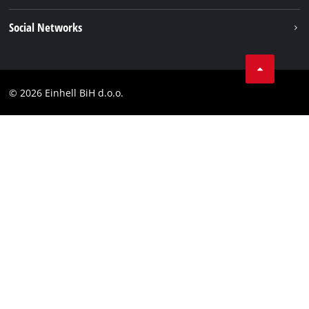
Karijera
Brushless
Impresum
Social Networks
Einhell globalno
Zaštita podataka
Tik Tok
Kontakt
Facebook
Compliance
© 2026 Einhell BiH d.o.o.
YouТube
LinkedIn
Instagram