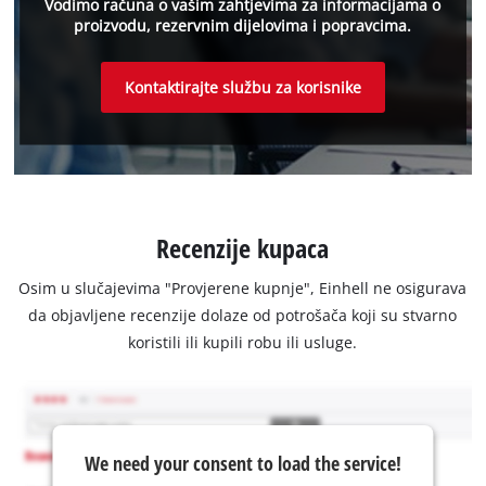
Vodimo računa o vašim zahtjevima za informacijama o
proizvodu, rezervnim dijelovima i popravcima.
Kontaktirajte službu za korisnike
Recenzije kupaca
Osim u slučajevima "Provjerene kupnje", Einhell ne osigurava
da objavljene recenzije dolaze od potrošača koji su stvarno
koristili ili kupili robu ili usluge.
We need your consent to load the service!