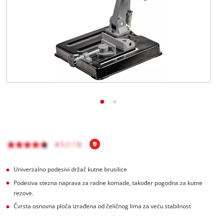
BiH
BS
BiH
English
Univerzalno podesivi držač kutne brusilice
Podesiva stezna naprava za radne komade, također pogodna za kutne
rezove.
Čvrsta osnovna ploča izrađena od čeličnog lima za veću stabilnost