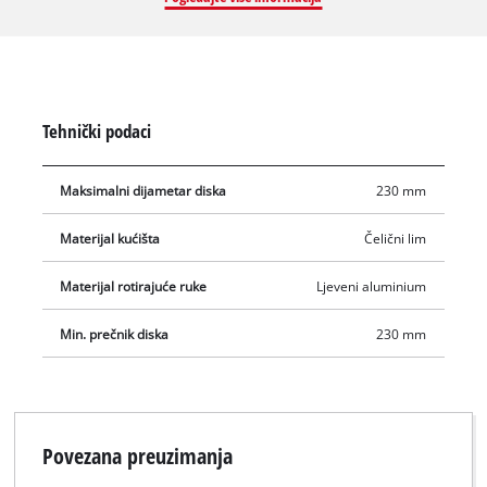
naprava za radne komade omogućava rezanje pod kutom.
Čvrsta osnovna ploča izrađena je od čeličnog lima i osigurava
visoku stabilnost. Stalak ima robusnu rotirajuću spojnicu i
opružnu vagu. Zaštita od iskrica osigurava maksimalnu
sigurnost.
Tehnički podaci
Maksimalni dijametar diska
230 mm
Materijal kućišta
Čelični lim
Materijal rotirajuće ruke
Ljeveni aluminium
Min. prečnik diska
230 mm
Povezana preuzimanja