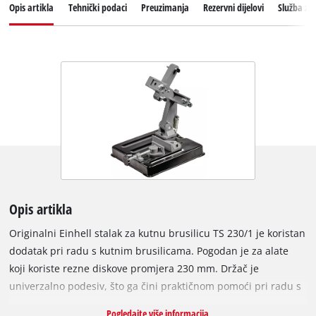
Opis artikla
Tehnički podaci
Preuzimanja
Rezervni dijelovi
Služba za
Opis artikla
Originalni Einhell stalak za kutnu brusilicu TS 230/1 je koristan
dodatak pri radu s kutnim brusilicama. Pogodan je za alate
koji koriste rezne diskove promjera 230 mm. Držač je
univerzalno podesiv, što ga čini praktičnom pomoći pri radu s
raznim materijalima pomoću kutne brusilice. Podesiva stezna
Pogledajte više informacija