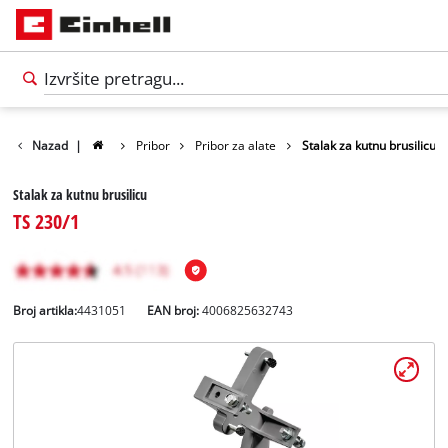
Nazad
|
Pribor
Pribor za alate
Stalak za kutnu brusilicu
Stalak za kutnu brusilicu
TS 230/1
Broj artikla:
4431051
EAN broj:
4006825632743