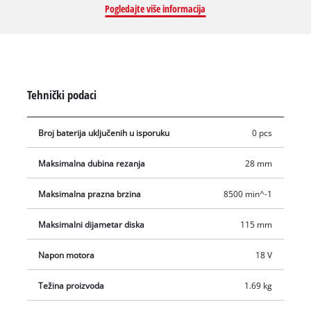
Ove stavke su dostupne zasebno, na primjer kao praktični
Pogledajte više informacija
starter set.
Tehnički podaci
Broj baterija uključenih u isporuku
0 pcs
Maksimalna dubina rezanja
28 mm
Maksimalna prazna brzina
8500 min^-1
Maksimalni dijametar diska
115 mm
Napon motora
18 V
Težina proizvoda
1.69 kg