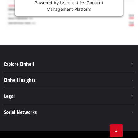
Powered by
Usercentrics Consent
Management Platform
Explore Einhell
Održivost
Einhell Insights
Aku sistem
O nama
Legal
Usluge
Karijera
Brushless
Impresum
Social Networks
Einhell globalno
Zaštita podataka
Tik Tok
Kontakt
Facebook