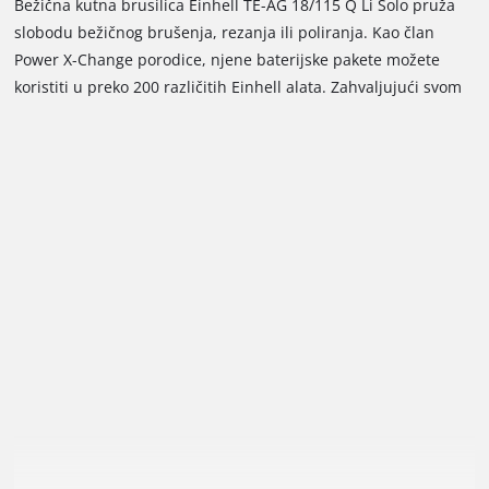
Bežična kutna brusilica Einhell TE-AG 18/115 Q Li Solo pruža
slobodu bežičnog brušenja, rezanja ili poliranja. Kao član
Power X-Change porodice, njene baterijske pakete možete
koristiti u preko 200 različitih Einhell alata. Zahvaljujući svom
tankom dizajnu sa ergonomskim softgripom i dodatnom
ručkom za fleksibilno postavljanje u dva položaja, ova kutna
brusilica je udobna za rad. Da bi se postigao cilj glatke
operacije, dizajneri su odvojili motor od mjenjača. Za brzu
zamjenu oštrice bez alata postoji brza fiksna matica, a za
fleksibilan rad postoji zaštitnik diska sa funkcijom brzog
podešavanja. Funkcije sigurnosti korisnika uključuju
isključivanje za ponovno pokretanje i funkciju mekog starta.
Kvalitet se ogleda ne samo u prekidaču preopterećenja alata,
već i u modifikovanom vazdušnom vođenju za bolje hlađenje i
duži vijek trajanja, kao i u izdržljivom kućištu od aluminijuma
za mjenjač. Za postizanje optimalnih rezultata preporučuje se
korištenje baterije od 2.5 Ah ili veće. Ovaj alat ne dolazi sa
oštricom za rezanje. Isporuka ne uključuje bateriju ili punjač.