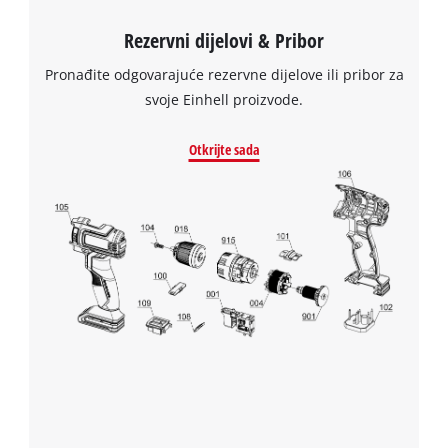
to the list of technologies used.
Rezervni dijelovi & Pribor
Powered by
Usercentrics Consent
Management Platform
Pronađite odgovarajuće rezervne dijelove ili pribor za
svoje Einhell proizvode.
Otkrijte sada