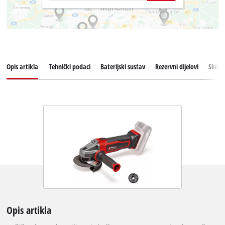
Opis artikla
Tehnički podaci
Baterijski sustav
Rezervni dijelovi
Služba
Opis artikla