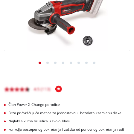
BiH
BS
BiH
English
Član Power X-Change porodice
Brza pričvršćujuća matica za jednostavnu i bezalatnu zamjenu diska
Najlakša kutna brusilica u svojoj klasi
Funkcija postepenog pokretanja i zaštita od ponovnog pokretanja radi