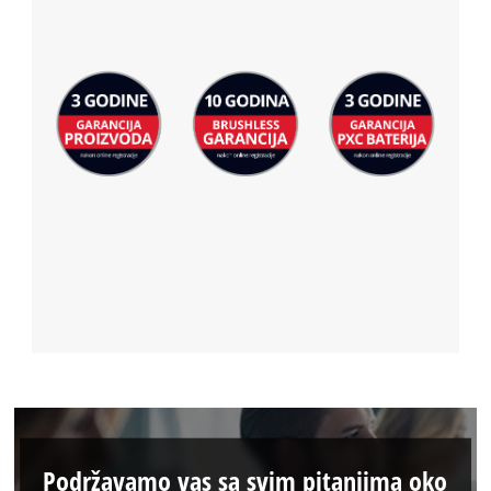
Podržavamo vas sa svim pitanjima oko