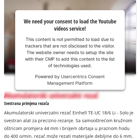
We
We need your consent to load the Youtube
need
videos service!
your
consent
This content is not permitted to load due to
to load
trackers that are not disclosed to the visitor.
the
The website owner needs to setup the site
Youtube
with their CMP to add this content to the list
of technologies used.
service!
Powered by
Usercentrics Consent
This
Management Platform
content
is
Akumulatorski univerzalni rezač
not
Svestrana primjena rezača
permitted
to
Akumulatorski univerzalni rezač Einhell TE-UC 18/6 Li - Solo je
load
svestran alat za precizno rezanje. Sa samooštrećom kružnom
due
oštricom promjera 44 mm i brojem obrtaja u praznom hodu
to
do 400 o/min, rezač može rezati materijale debljine do 6 mm.
trackers