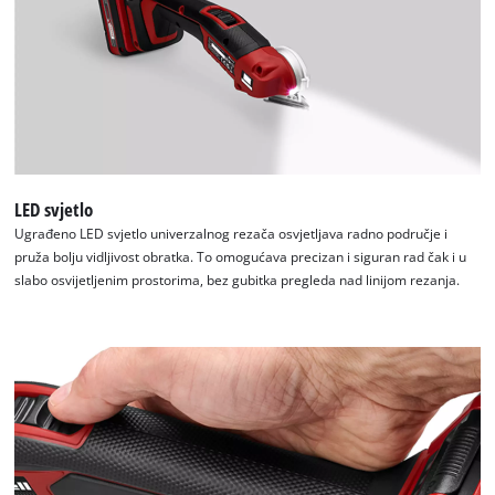
LED svjetlo
Ugrađeno LED svjetlo univerzalnog rezača osvjetljava radno područje i
pruža bolju vidljivost obratka. To omogućava precizan i siguran rad čak i u
slabo osvijetljenim prostorima, bez gubitka pregleda nad linijom rezanja.
We need your consent to load the
Google Maps service!
This content is not permitted to load due
to trackers that are not disclosed to the