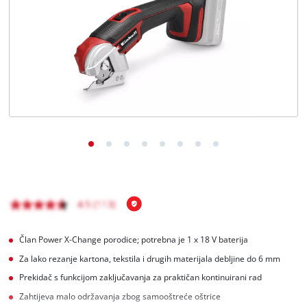
BiH
BS
BiH
English
Član Power X-Change porodice; potrebna je 1 x 18 V baterija
Za lako rezanje kartona, tekstila i drugih materijala debljine do 6 mm
Prekidač s funkcijom zaključavanja za praktičan kontinuirani rad
Zahtijeva malo održavanja zbog samooštreće oštrice