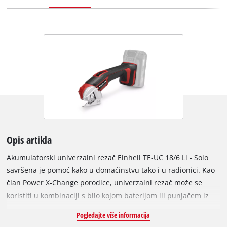
Opis artikla
Akumulatorski univerzalni rezač Einhell TE-UC 18/6 Li - Solo
savršena je pomoć kako u domaćinstvu tako i u radionici. Kao
član Power X-Change porodice, univerzalni rezač može se
koristiti u kombinaciji s bilo kojom baterijom ili punjačem iz
ove sistemske serije. Univerzalni rezač opremljen je unaprijed
Pogledajte više informacija
montiranom samooštrećom oštricom koja može rezati