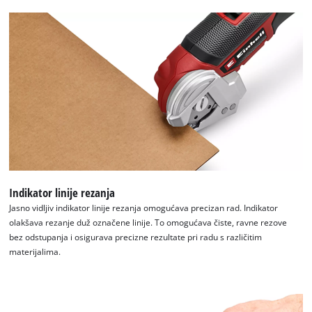
content
to
the
list
of
technologies
used.
Powered
by
Usercentrics
Consent
Management
Platform
Indikator linije rezanja
Jasno vidljiv indikator linije rezanja omogućava precizan rad. Indikator
olakšava rezanje duž označene linije. To omogućava čiste, ravne rezove
bez odstupanja i osigurava precizne rezultate pri radu s različitim
materijalima.