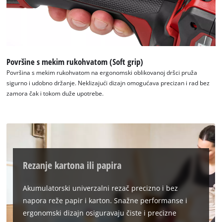
visitor. The website owner needs to setup
the site with their CMP to add this content
to the list of technologies used.
Powered by
Usercentrics Consent
Management Platform
Površine s mekim rukohvatom (Soft grip)
Površina s mekim rukohvatom na ergonomski oblikovanoj dršci pruža
sigurno i udobno držanje. Neklizajući dizajn omogućava precizan i rad bez
zamora čak i tokom duže upotrebe.
Rezanje kartona ili papira
Akumulatorski univerzalni rezač precizno i bez
napora reže papir i karton. Snažne performanse i
ergonomski dizajn osiguravaju čiste i precizne