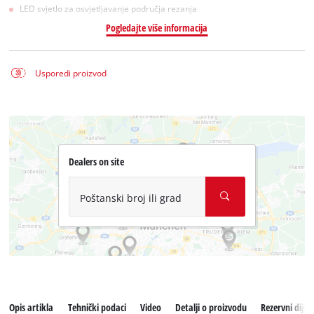
LED svjetlo za osvjetljavanje područja rezanja
Pogledajte više informacija
Usporedi proizvod
Dealers on site
Poštanski broj ili grad
Opis artikla
Tehnički podaci
Video
Detalji o proizvodu
Rezervni dijelo