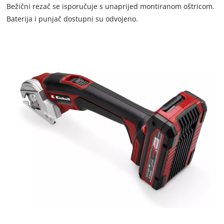
that
Bežični rezač se isporučuje s unaprijed montiranom oštricom.
are
Baterija i punjač dostupni su odvojeno.
not
disclosed
to
the
visitor.
The
website
owner
needs
to
setup
the
site
with
their
CMP
to
add
this