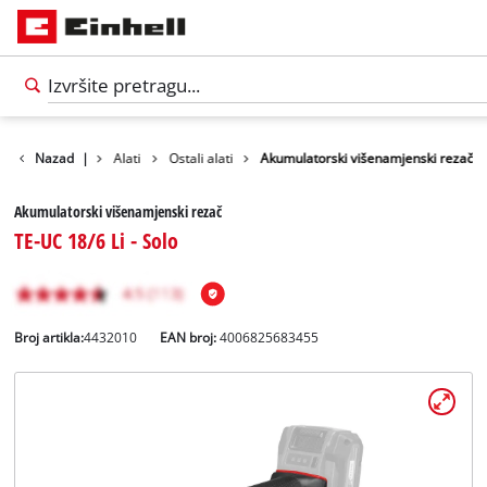
Proizvodi
Nazad
|
Alati
Ostali alati
Akumulatorski višenamjenski rezač
Akumulatorski višenamjenski rezač
TE-UC 18/6 Li - Solo
Broj artikla:
4432010
EAN broj:
4006825683455