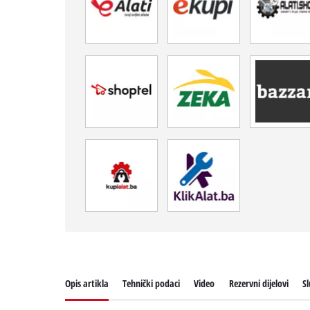
Opis artikla
Tehnički podaci
Video
Rezervni dijelovi
Sl