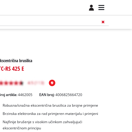
kscentrična brusilica
TC-RS 425 E
roj artikla:
4462005
EAN broj:
4006825664720
Robusna/snažna ekscentrična brusilica za brojne primjene
Brzinska elektronika za rad primjeren materijalu i primjeni
Najfinije brušenje s visokim učinkom zahvaljujući
ekscentričnom principu