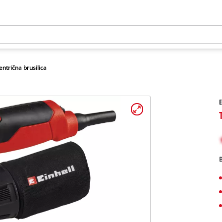
entrična brusilica
E
B