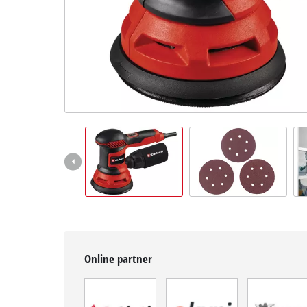
BiH
BS
BiH
English
Online partner