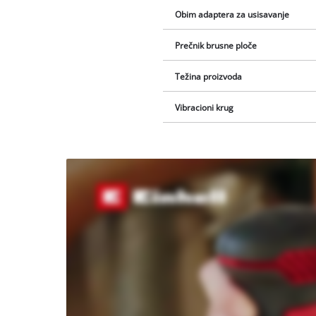
Obim adaptera za usisavanje
Prečnik brusne ploče
Težina proizvoda
Vibracioni krug
We
need
your
consent
to load
the
Youtube
service!