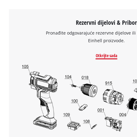
to
setup
the
Rezervni dijelovi & Pribo
site
with
Pronađite odgovarajuće rezervne dijelove ili 
their
Einhell proizvode.
CMP
to
Otkrijte sada
add
this
content
to
the
list
of
technologies
used.
Powered
by
Usercentrics