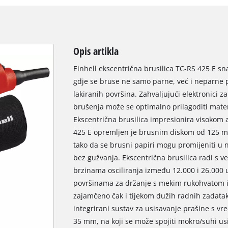
Opis artikla
Einhell ekscentrična brusilica TC-RS 425 E sna
gdje se bruse ne samo parne, već i neparne po
lakiranih površina. Zahvaljujući elektronici z
brušenja može se optimalno prilagoditi mater
Ekscentrična brusilica impresionira visokom
425 E opremljen je brusnim diskom od 125 m
tako da se brusni papiri mogu promijeniti u n
bez gužvanja. Ekscentrična brusilica radi s v
brzinama osciliranja između 12.000 i 26.000
površinama za držanje s mekim rukohvatom 
zajamčeno čak i tijekom dužih radnih zadatak
integrirani sustav za usisavanje prašine s vr
35 mm, na koji se može spojiti mokro/suhi us