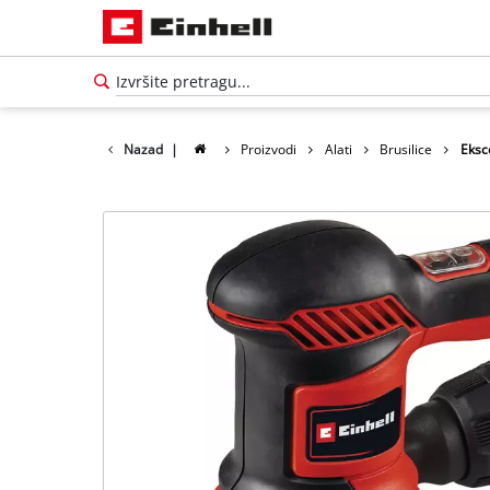
Nazad
|
Proizvodi
Alati
Brusilice
Eksc