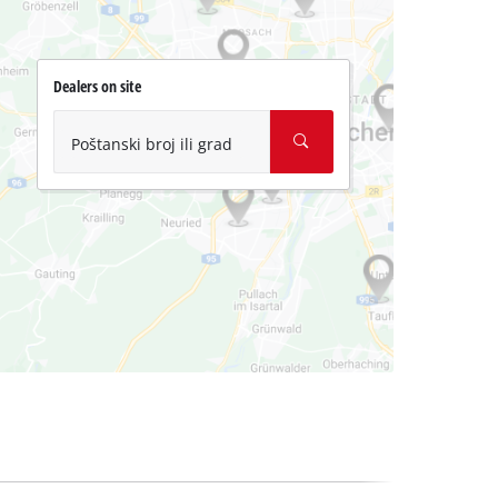
Dealers on site
Poštanski broj ili grad