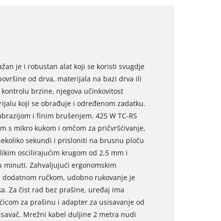
žan je i robustan alat koji se koristi svugdje
vršine od drva, materijala na bazi drva ili
a kontrolu brzine, njegova učinkovitost
ijalu koji se obrađuje i određenom zadatku.
 abrazijom i finim brušenjem. 425 W TC-RS
m s mikro kukom i omčom za pričvršćivanje,
ekoliko sekundi i prisloniti na brusnu ploču
elikim oscilirajućim krugom od 2,5 mm i
 u minuti. Zahvaljujući ergonomskim
i dodatnom ručkom, udobno rukovanje je
a. Za čist rad bez prašine, uređaj ima
ećicom za prašinu i adapter za usisavanje od
isavač. Mrežni kabel duljine 2 metra nudi