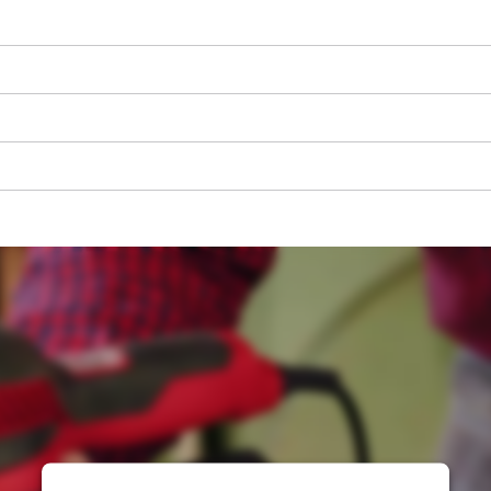
visitor. The website owner needs to setup
the site with their CMP to add this content
to the list of technologies used.
Powered by
Usercentrics Consent
Management Platform