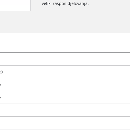
veliki raspon djelovanja.
20
0
0
We need your consent to load the
Google Maps service!
This content is not permitted to load due
to trackers that are not disclosed to the