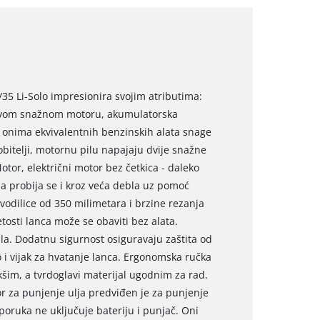
35 Li-Solo impresionira svojim atributima:
i svom snažnom motoru, akumulatorska
onima ekvivalentnih benzinskih alata snage
bitelji, motornu pilu napajaju dvije snažne
otor, električni motor bez četkica - daleko
a probija se i kroz veća debla uz pomoć
 vodilice od 350 milimetara i brzine rezanja
osti lanca može se obaviti bez alata.
a. Dodatnu sigurnost osiguravaju zaštita od
o i vijak za hvatanje lanca. Ergonomska ručka
šim, a tvrdoglavi materijal ugodnim za rad.
or za punjenje ulja predviđen je za punjenje
sporuka ne uključuje bateriju i punjač. Oni