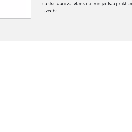
su dostupni zasebno, na primjer kao praktičn
izvedbe.
We need your consent to load the
Google Maps service!
This content is not permitted to load due
to trackers that are not disclosed to the