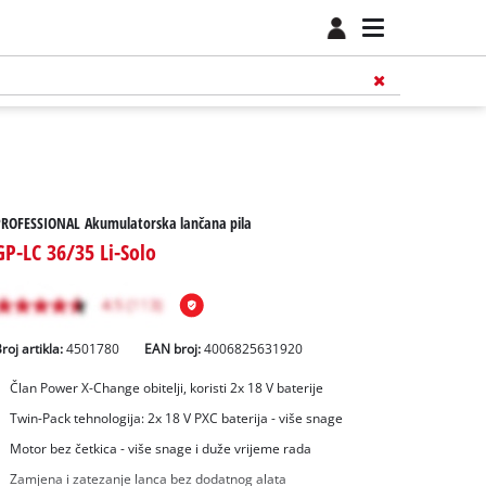
PROFESSIONAL Akumulatorska lančana pila
GP-LC 36/35 Li-Solo
roj artikla:
4501780
EAN broj:
4006825631920
Član Power X-Change obitelji, koristi 2x 18 V baterije
Twin-Pack tehnologija: 2x 18 V PXC baterija - više snage
Motor bez četkica - više snage i duže vrijeme rada
Zamjena i zatezanje lanca bez dodatnog alata