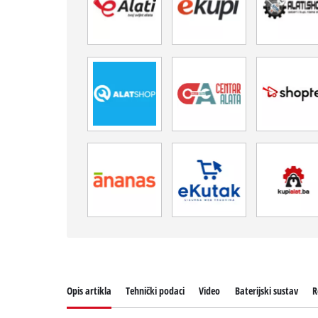
Opis artikla
Tehnički podaci
Video
Baterijski sustav
R