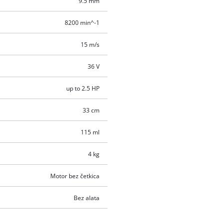
9.5 mm
8200 min^-1
15 m/s
36 V
up to 2.5 HP
33 cm
115 ml
4 kg
Motor bez četkica
Bez alata