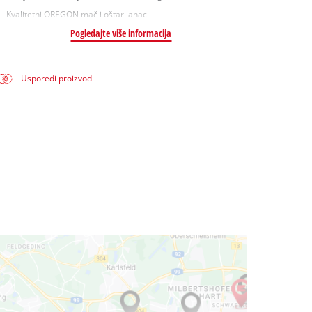
Kvalitetni OREGON mač i oštar lanac
Pogledajte više informacija
Usporedi proizvod