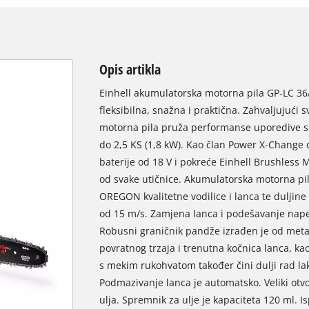
Opis artikla
Einhell akumulatorska motorna pila GP-LC 36/
fleksibilna, snažna i praktična. Zahvaljujuć
motorna pila pruža performanse uporedive s 
do 2,5 KS (1,8 kW). Kao član Power X-Change o
baterije od 18 V i pokreće Einhell Brushless M
od svake utičnice. Akumulatorska motorna pil
OREGON kvalitetne vodilice i lanca te duljine
od 15 m/s. Zamjena lanca i podešavanje napet
Robusni graničnik pandže izrađen je od metal
povratnog trzaja i trenutna kočnica lanca, ka
s mekim rukohvatom također čini dulji rad lak
Podmazivanje lanca je automatsko. Veliki otv
ulja. Spremnik za ulje je kapaciteta 120 ml. I