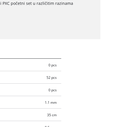
i PXC početni set u različitim razinama
0 pcs
52 pcs
0 pcs
1.1 mm
35 cm