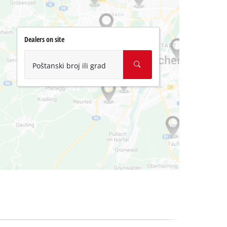
Dealers on site
Poštanski broj ili grad