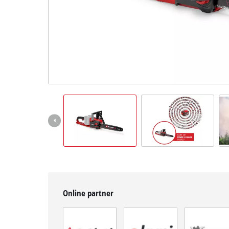
BiH
BS
BiH
English
Online partner