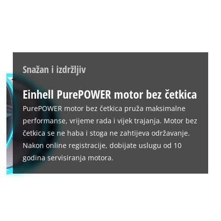
Powered by
Usercentrics Consent
Management Platform
Snažan i izdržljiv
Einhell PurePOWER motor bez četkica
PurePOWER motor bez četkica pruža maksimalne
performanse, vrijeme rada i vijek trajanja. Motor bez
četkica se ne haba i stoga ne zahtijeva održavanje.
Nakon online registracije, dobijate uslugu od 10
godina servisiranja motora.