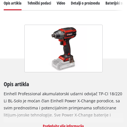
Opis artikla
Tehnički podaci
Video
Detalji o proizvodu
Baterijski sus
Opis artikla
Einhell Professional akumulatorski udarni odvijač TP-CI 18/220
Li BL-Solo je moćan član Einhell Power X-Change porodice, sa
svim prednostima i potencijalnim primjenama sofisticirane
litijum-jonske tehnologije. Sve Power X-Change baterije i
punjači mogu se koristiti sa udarnim odvijačem TP-CI 18/220 Li
Pogledajte više informacija