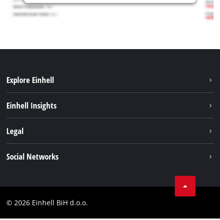
Explore Einhell
Održivost
Einhell Insights
Aku sistem
O nama
Legal
Usluge
Karijera
Brushless
Impresum
Social Networks
Einhell globalno
Zaštita podataka
Tik Tok
Kontakt
Facebook
Compliance
© 2026 Einhell BiH d.o.o.
YouТube