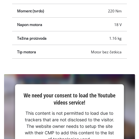
Moment (tvrdo)
220 Nm
Napon motora
18 V
Težina proizvoda
1.16 kg
Tip motora
Motor bez četkica
We
We need your consent to load the Youtube
need
videos service!
your
consent
This content is not permitted to load due to
to load
trackers that are not disclosed to the visitor.
the
The website owner needs to setup the site
Youtube
with their CMP to add this content to the list