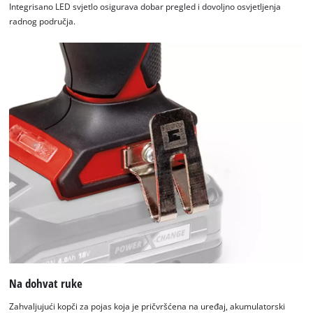
Integrisano LED svjetlo osigurava dobar pregled i dovoljno osvjetljenja
needs
radnog područja.
to
setup
the
site
with
their
CMP
to
add
this
content
to
the
list
of
technologies
used.
Na dohvat ruke
Powered
by
Zahvaljujući kopči za pojas koja je pričvršćena na uređaj, akumulatorski
Usercentrics