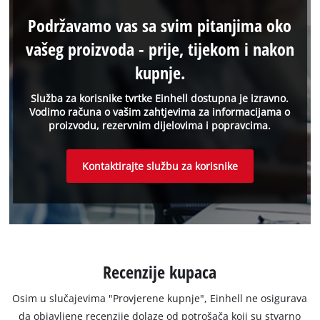
Podržavamo vas sa svim pitanjima oko
vašeg proizvoda - prije, tijekom i nakon
kupnje.
Služba za korisnike tvrtke Einhell dostupna je izravno.
Vodimo računa o vašim zahtjevima za informacijama o
proizvodu, rezervnim dijelovima i popravcima.
Kontaktirajte službu za korisnike
Recenzije kupaca
Osim u slučajevima "Provjerene kupnje", Einhell ne osigurava
da objavljene recenzije dolaze od potrošača koji su stvarno