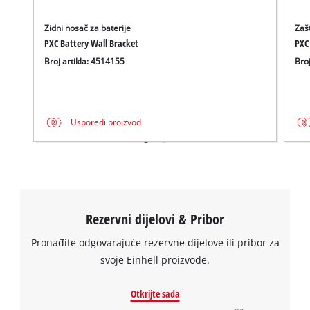
Zidni nosač za baterije
Zašt
PXC Battery Wall Bracket
PXC
Broj artikla: 4514155
Broj
Usporedi proizvod
We need your consent to load the
Google Maps service!
This content is not permitted to load due
to trackers that are not disclosed to the
visitor. The website owner needs to setup
Rezervni dijelovi & Pribor
the site with their CMP to add this content
to the list of technologies used.
Pronađite odgovarajuće rezervne dijelove ili pribor za
svoje Einhell proizvode.
Powered by
Usercentrics Consent
Management Platform
Otkrijte sada