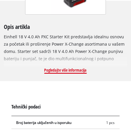
Opis artikla
Einhell 18 V 4.0 Ah PXC Starter Kit predstavlja idealnu osnovu
za početak ili proširenje Power X-Change asortimana u vašem
domu. Starter set sadrži 18 V 4.0 Ah Power X-Change punjivu
bateriju i punjač, te je dio multifunkcionalnog i potpuno
kompatibilnog Power X-Change sistema punjivih baterija iz
Pogledajte više informacija
Einhella. Punjive baterije iz Power X-Change serije mogu se
univerzalno koristiti za napajanje svih bežičnih alata iz cijele
linije proizvoda za vrt i radionicu. Također, svi punjači iz serije
su kompatibilni sa svim PXC baterijama. Ova visokokvalitetna
punjiva baterija otporna je na memorijski efekat i
Tehnički podaci
samopražnjenje, što omogućava stalno visoke performanse.
Model 18 V 4.0 Ah Power X-Change predstavlja osnovnu
Broj baterija uključenih u isporuku
1 pcs
bateriju iz Power X-Change porodice, te je pogodna i za TWIN-