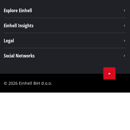
Explore Einhell
Održivost
Einhell Insights
Aku sistem
O nama
Legal
Usluge
Karijera
Brushless
Impresum
Social Networks
Einhell globalno
Zaštita podataka
Tik Tok
Kontakt
Facebook
Compliance
© 2026 Einhell BiH d.o.o.
YouТube
LinkedIn
Instagram