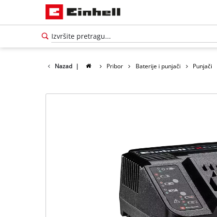
Nazad
|
Pribor
Baterije i punjači
Punjači