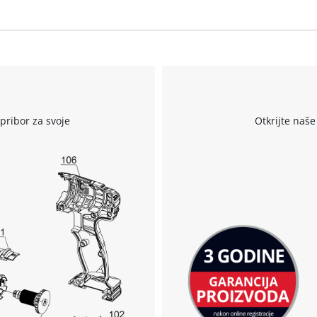
We need your consent to load the
Google Maps service!
r
This content is not permitted to load due
pribor za svoje
Otkrijte naše
to trackers that are not disclosed to the
visitor. The website owner needs to setup
the site with their CMP to add this content
to the list of technologies used.
Powered by
Usercentrics Consent
Management Platform