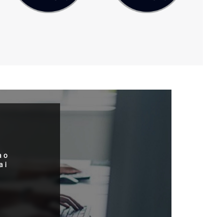
a o
a i