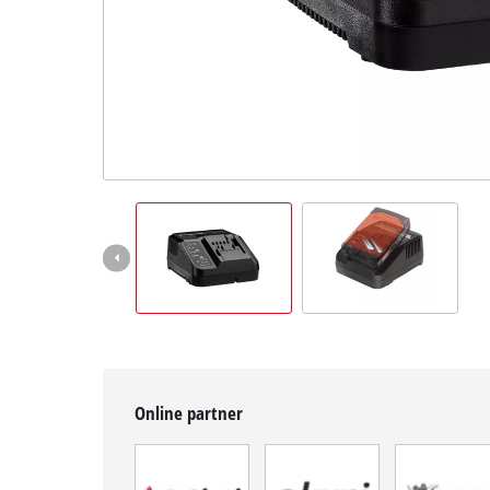
BiH
BS
BiH
English
Online partner