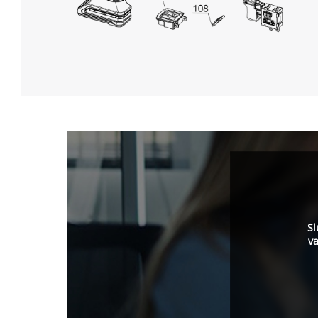
Sl
va