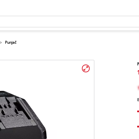
Punjač
P
B