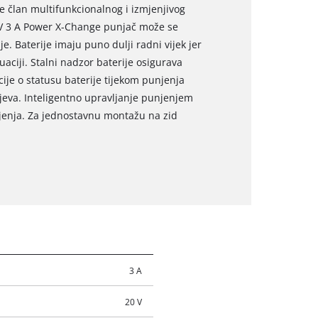
e član multifunkcionalnog i izmjenjivog
18V 3 A Power X-Change punjač može se
je. Baterije imaju puno dulji radni vijek jer
uaciji. Stalni nadzor baterije osigurava
ije o statusu baterije tijekom punjenja
njeva. Inteligentno upravljanje punjenjem
jenja. Za jednostavnu montažu na zid
3 A
20 V